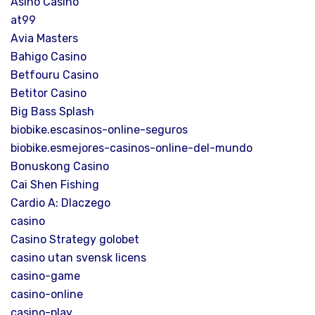
Asino Casino
at99
Avia Masters
Bahigo Casino
Betfouru Casino
Betitor Casino
Big Bass Splash
biobike.escasinos-online-seguros
biobike.esmejores-casinos-online-del-mundo
Bonuskong Casino
Cai Shen Fishing
Cardio A: Dlaczego
casino
Casino Strategy golobet
casino utan svensk licens
casino-game
casino-online
casino-play