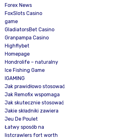
Forex News
FoxSlots Casino
game
GladiatorsBet Casino
Granpampa Casino
Highflybet
Homepage
Hondrolife – naturalny
Ice Fishing Game
IGAMING
Jak prawidłowo stosować
Jak Remofix wspomaga
Jak skutecznie stosować
Jakie składniki zawiera
Jeu De Poulet
Łatwy sposób na
listcrawlers fort worth