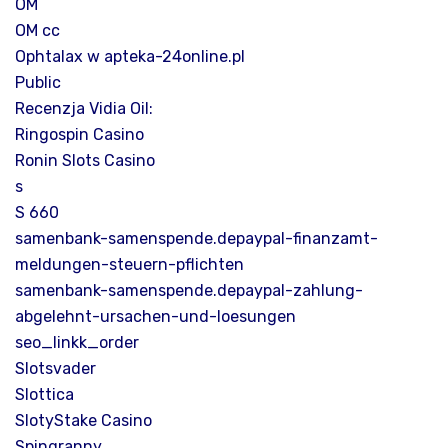
OM
OM cc
Ophtalax w apteka-24online.pl
Public
Recenzja Vidia Oil:
Ringospin Casino
Ronin Slots Casino
s
S 660
samenbank-samenspende.depaypal-finanzamt-
meldungen-steuern-pflichten
samenbank-samenspende.depaypal-zahlung-
abgelehnt-ursachen-und-loesungen
seo_linkk_order
Slotsvader
Slottica
SlotyStake Casino
Spingranny