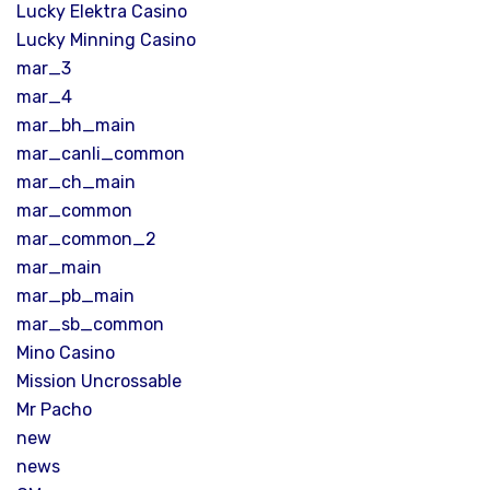
Lucky Elektra Casino
Lucky Minning Casino
mar_3
mar_4
mar_bh_main
mar_canli_common
mar_ch_main
mar_common
mar_common_2
mar_main
mar_pb_main
mar_sb_common
Mino Casino
Mission Uncrossable
Mr Pacho
new
news