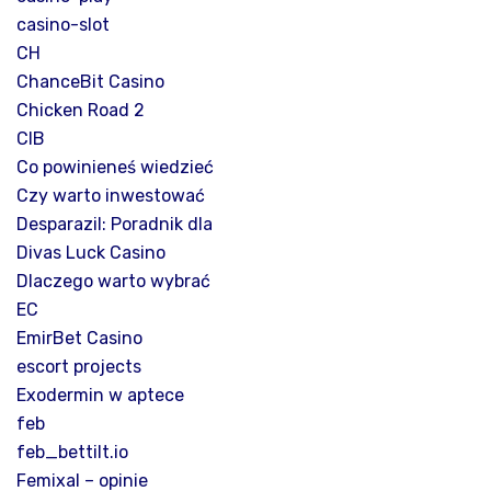
casino-slot
CH
ChanceBit Casino
Chicken Road 2
CIB
Co powinieneś wiedzieć
Czy warto inwestować
Desparazil: Poradnik dla
Divas Luck Casino
Dlaczego warto wybrać
EC
EmirBet Casino
escort projects
Exodermin w aptece
feb
feb_bettilt.io
Femixal – opinie