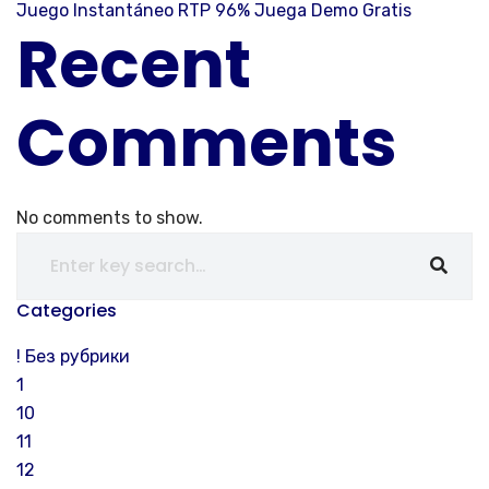
Juego Instantáneo RTP 96% Juega Demo Gratis
Recent
Comments
No comments to show.
Categories
! Без рубрики
1
10
11
12