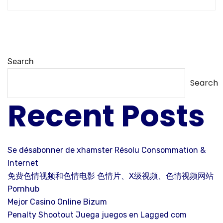
Search
Search
Recent Posts
Se désabonner de xhamster Résolu Consommation &
Internet
免费色情视频和色情电影 色情片、X级视频、色情视频网站
Pornhub
Mejor Casino Online Bizum
Penalty Shootout Juega juegos en Lagged com