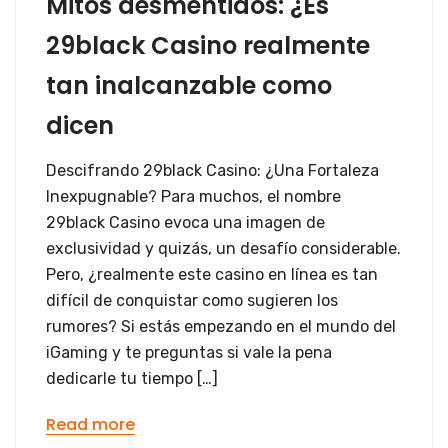
Mitos desmentidos: ¿Es
29black Casino realmente
tan inalcanzable como
dicen
Descifrando 29black Casino: ¿Una Fortaleza
Inexpugnable? Para muchos, el nombre
29black Casino evoca una imagen de
exclusividad y quizás, un desafío considerable.
Pero, ¿realmente este casino en línea es tan
difícil de conquistar como sugieren los
rumores? Si estás empezando en el mundo del
iGaming y te preguntas si vale la pena
dedicarle tu tiempo […]
Read more