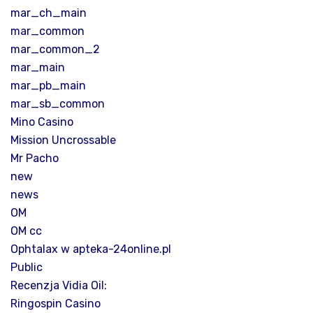
mar_ch_main
mar_common
mar_common_2
mar_main
mar_pb_main
mar_sb_common
Mino Casino
Mission Uncrossable
Mr Pacho
new
news
OM
OM cc
Ophtalax w apteka-24online.pl
Public
Recenzja Vidia Oil:
Ringospin Casino