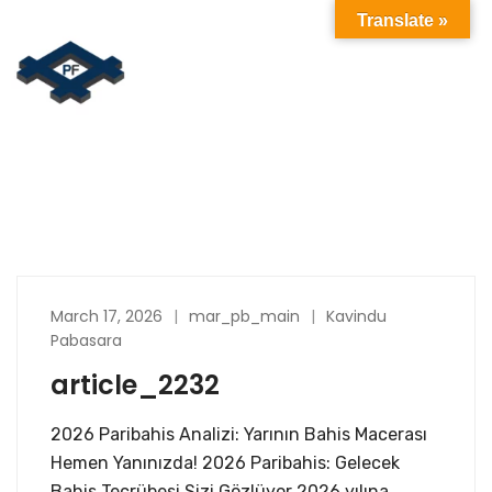
Translate »
March 17, 2026
mar_pb_main
Kavindu
Pabasara
article_2232
2026 Paribahis Analizi: Yarının Bahis Macerası
Hemen Yanınızda! 2026 Paribahis: Gelecek
Bahis Tecrübesi Sizi Gözlüyor 2026 yılına