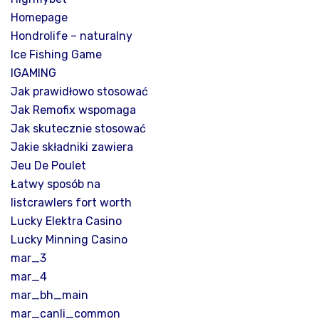
Homepage
Hondrolife – naturalny
Ice Fishing Game
IGAMING
Jak prawidłowo stosować
Jak Remofix wspomaga
Jak skutecznie stosować
Jakie składniki zawiera
Jeu De Poulet
Łatwy sposób na
listcrawlers fort worth
Lucky Elektra Casino
Lucky Minning Casino
mar_3
mar_4
mar_bh_main
mar_canli_common