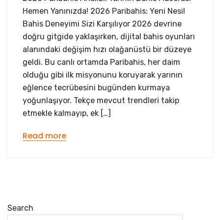
Hemen Yanınızda! 2026 Paribahis: Yeni Nesil
Bahis Deneyimi Sizi Karşılıyor 2026 devrine
doğru gitgide yaklaşırken, dijital bahis oyunları
alanındaki değişim hızı olağanüstü bir düzeye
geldi. Bu canlı ortamda Paribahis, her daim
olduğu gibi ilk misyonunu koruyarak yarının
eğlence tecrübesini bugünden kurmaya
yoğunlaşıyor. Tekçe mevcut trendleri takip
etmekle kalmayıp, ek […]
Read more
Search