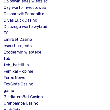
Co powinieneś wiedzieć
Czy warto inwestować
Desparazil: Poradnik dla
Divas Luck Casino
Dlaczego warto wybrać
EC
EmirBet Casino
escort projects
Exodermin w aptece
feb
feb_bettilt.io
Femixal – opinie
Forex News
FoxSlots Casino
game
GladiatorsBet Casino
Granpampa Casino
Highflybet