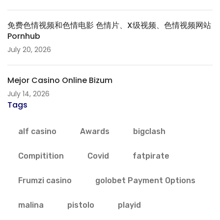
免费色情视频和色情电影 色情片、X级视频、色情视频网站
Pornhub
July 20, 2026
Mejor Casino Online Bizum
July 14, 2026
Tags
alf casino
Awards
bigclash
Compitition
Covid
fatpirate
Frumzi casino
golobet Payment Options
malina
pistolo
playid