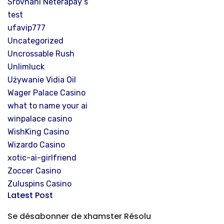
Srovnání Neterapay s
test
ufavip777
Uncategorized
Uncrossable Rush
Unlimluck
Używanie Vidia Oil
Wager Palace Casino
what to name your ai
winpalace casino
WishKing Casino
Wizardo Casino
xotic-ai-girlfriend
Zoccer Casino
Zuluspins Casino
Latest Post
Se désabonner de xhamster Résolu