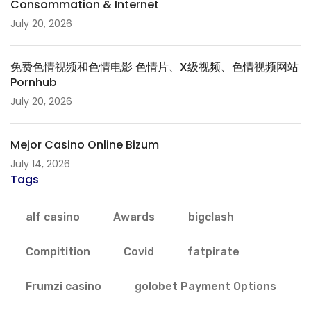
Consommation & Internet
July 20, 2026
免费色情视频和色情电影 色情片、X级视频、色情视频网站
Pornhub
July 20, 2026
Mejor Casino Online Bizum
July 14, 2026
Tags
alf casino
Awards
bigclash
Compitition
Covid
fatpirate
Frumzi casino
golobet Payment Options