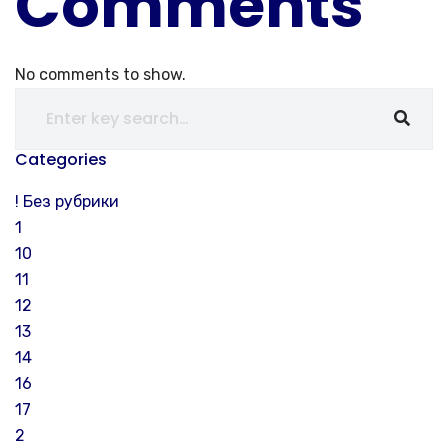
Comments
No comments to show.
Categories
! Без рубрики
1
10
11
12
13
14
16
17
2