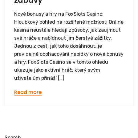
zábavy
Nové bonusy a hry na FoxSlots Casino:
Hloubkový pohled na rozšířené možnosti Online
kasina neustále hledají způsoby, jak zaujmout
své hráče a nabídnout jim čerstvé zážitky.
Jednou z cest, jak toho dosáhnout, je
pravidelné obohacování nabídky o nové bonusy
a hry. FoxSlots Casino se v tomto ohledu
ukazuje jako aktivní hráč, který svým
uživatelům přináší […]
Read more
Search