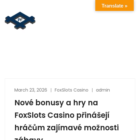
Translate »
March 23, 2026
FoxSlots Casino
admin
Nové bonusy a hry na
FoxSlots Casino přinášejí
hráčům zajímavé možnosti