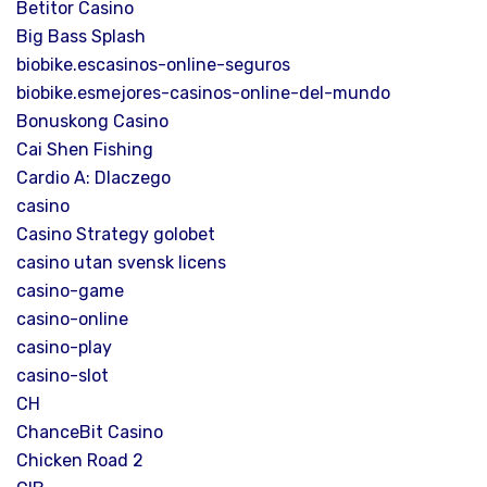
Betitor Casino
Big Bass Splash
biobike.escasinos-online-seguros
biobike.esmejores-casinos-online-del-mundo
Bonuskong Casino
Cai Shen Fishing
Cardio A: Dlaczego
casino
Casino Strategy golobet
casino utan svensk licens
casino-game
casino-online
casino-play
casino-slot
CH
ChanceBit Casino
Chicken Road 2