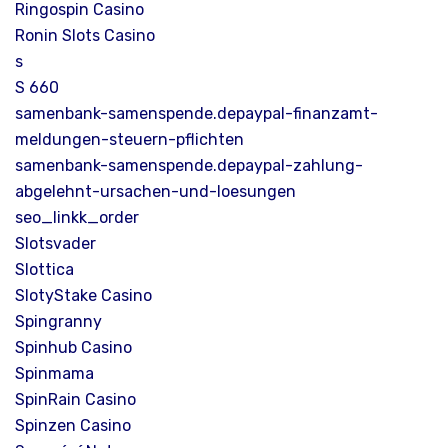
Ringospin Casino
Ronin Slots Casino
s
S 660
samenbank-samenspende.depaypal-finanzamt-
meldungen-steuern-pflichten
samenbank-samenspende.depaypal-zahlung-
abgelehnt-ursachen-und-loesungen
seo_linkk_order
Slotsvader
Slottica
SlotyStake Casino
Spingranny
Spinhub Casino
Spinmama
SpinRain Casino
Spinzen Casino