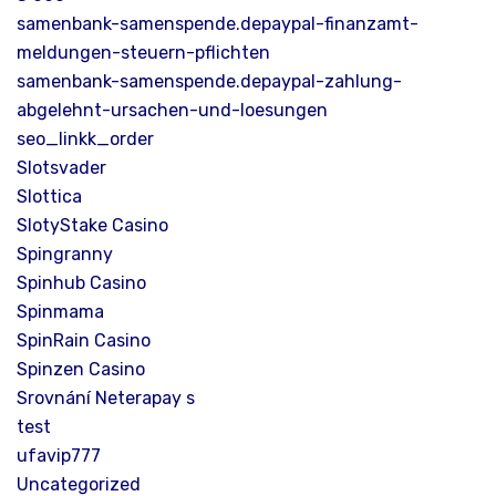
samenbank-samenspende.depaypal-finanzamt-
meldungen-steuern-pflichten
samenbank-samenspende.depaypal-zahlung-
abgelehnt-ursachen-und-loesungen
seo_linkk_order
Slotsvader
Slottica
SlotyStake Casino
Spingranny
Spinhub Casino
Spinmama
SpinRain Casino
Spinzen Casino
Srovnání Neterapay s
test
ufavip777
Uncategorized