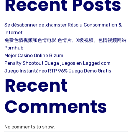
Recent Posts
Se désabonner de xhamster Résolu Consommation &
Internet
免费色情视频和色情电影 色情片、X级视频、色情视频网站
Pornhub
Mejor Casino Online Bizum
Penalty Shootout Juega juegos en Lagged com
Juego Instantáneo RTP 96% Juega Demo Gratis
Recent
Comments
No comments to show.