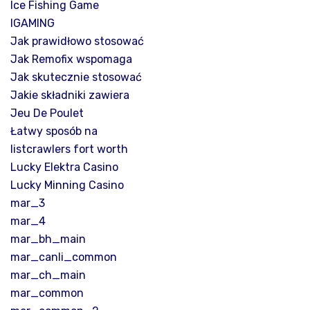
Ice Fishing Game
IGAMING
Jak prawidłowo stosować
Jak Remofix wspomaga
Jak skutecznie stosować
Jakie składniki zawiera
Jeu De Poulet
Łatwy sposób na
listcrawlers fort worth
Lucky Elektra Casino
Lucky Minning Casino
mar_3
mar_4
mar_bh_main
mar_canli_common
mar_ch_main
mar_common