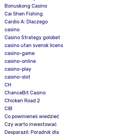
Bonuskong Casino
Cai Shen Fishing
Cardio A: Dlaczego
casino
Casino Strategy golobet
casino utan svensk licens
casino-game
casino-online
casino-play
casino-slot
CH
ChanceBit Casino
Chicken Road 2
CIB
Co powinieneś wiedzieć
Czy warto inwestować
Desparazil: Poradnik dla