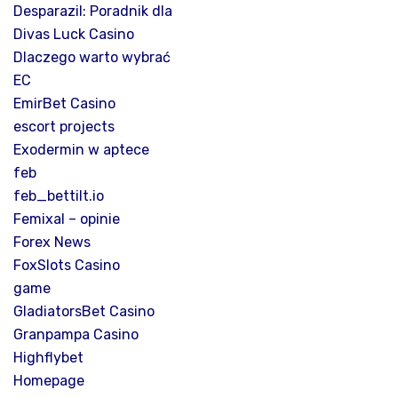
Desparazil: Poradnik dla
Divas Luck Casino
Dlaczego warto wybrać
EC
EmirBet Casino
escort projects
Exodermin w aptece
feb
feb_bettilt.io
Femixal – opinie
Forex News
FoxSlots Casino
game
GladiatorsBet Casino
Granpampa Casino
Highflybet
Homepage