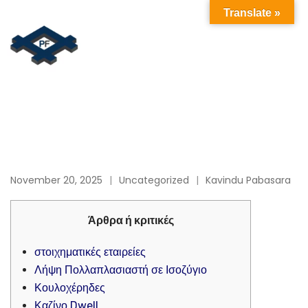
Translate »
November 20, 2025
Uncategorized
Kavindu Pabasara
Άρθρα ή κριτικές
στοιχηματικές εταιρείες
Λήψη Πολλαπλασιαστή σε Ισοζύγιο
Κουλοχέρηδες
Καζίνο Dwell