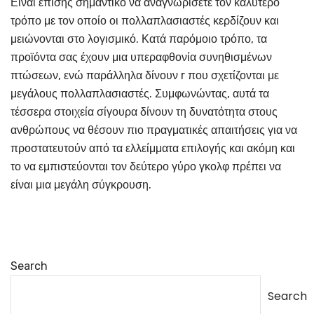
Είναι επίσης σημαντικό να αναγνωρίσετε τον καλύτερο
τρόπο με τον οποίο οι πολλαπλασιαστές κερδίζουν και
μειώνονται στο λογισμικό. Κατά παρόμοιο τρόπο, τα
προϊόντα σας έχουν μια υπεραφθονία συνηθισμένων
πτώσεων, ενώ παράλληλα δίνουν r που σχετίζονται με
μεγάλους πολλαπλασιαστές. Συμφωνώντας, αυτά τα
τέσσερα στοιχεία σίγουρα δίνουν τη δυνατότητα στους
ανθρώπους να θέσουν πιο πραγματικές απαιτήσεις για να
προστατευτούν από τα ελλείμματα επιλογής και ακόμη και
το να εμπιστεύονται τον δεύτερο γύρο γκολφ πρέπει να
είναι μια μεγάλη σύγκρουση.
Search
Search