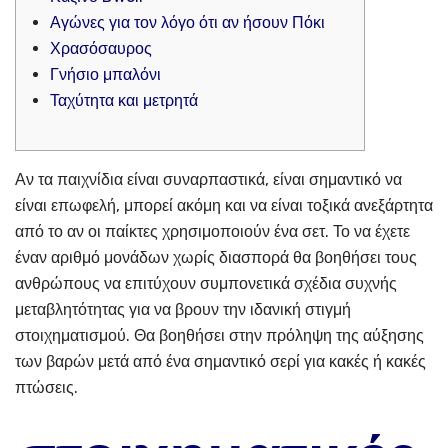
Αγώνες για τον λόγο ότι αν ήσουν Πόκι
Χρασόσαυρος
Γνήσιο μπαλόνι
Ταχύτητα και μετρητά
Αν τα παιχνίδια είναι συναρπαστικά, είναι σημαντικό να
είναι επωφελή, μπορεί ακόμη και να είναι τοξικά ανεξάρτητα
από το αν οι παίκτες χρησιμοποιούν ένα σετ. Το να έχετε
έναν αριθμό μονάδων χωρίς διασπορά θα βοηθήσει τους
ανθρώπους να επιτύχουν συμπονετικά σχέδια συχνής
μεταβλητότητας για να βρουν την ιδανική στιγμή
στοιχηματισμού.
Θα βοηθήσει στην πρόληψη της αύξησης
των βαρών μετά από ένα σημαντικό σερί για κακές ή κακές
πτώσεις.