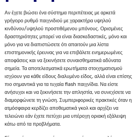
Αν έχετε βιώσει ένα σύστημα περιπέτειας με αρκετά
γρήγορο ρυθμό παιχνιδιού με χαρακτήρα υψηλού
κινδύνου/υψηλού προστιθέμενου μπόνους. Ορισμένες
δραστηριότητες μπορεί να είναι διασκεδαστικές, μόνο και
μόνο για να διαπιστώσετε ότι απαιτούν μια λίστα
επιστημονικής έρευνας για να επιβάλετε ενημερωμένες
αποφάσεις και να ξεκινήσετε συναισθηματικά αδύνατα
σημεία. Τα αποτελεσματικά ερωτήματα στοιχηματισμού
ισχύουν για κάθε είδους διαλυμένο είδος, αλλά είναι επίσης
πιο σημαντικά για τα τυχαία flash παιχνίδια. Να είστε
ανήσυχοι και να ξεκινήσετε την απληστία, να συνεχίσετε να
διαμορφώνετε τη γνώση. Συμπεριφορικές πρακτικές όταν η
ατμόσφαιρα κερδίζει αποθεματικά γκολ και αρχίζει να
τελειώνει εάν έχετε πετύχει μια υπέροχη οριακή εξάλειψη
κάτω από τα προβλήματα.