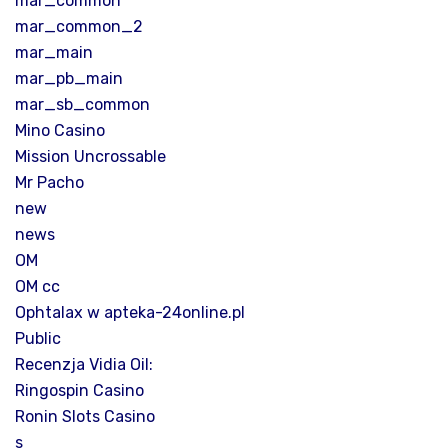
mar_common
mar_common_2
mar_main
mar_pb_main
mar_sb_common
Mino Casino
Mission Uncrossable
Mr Pacho
new
news
OM
OM cc
Ophtalax w apteka-24online.pl
Public
Recenzja Vidia Oil:
Ringospin Casino
Ronin Slots Casino
s