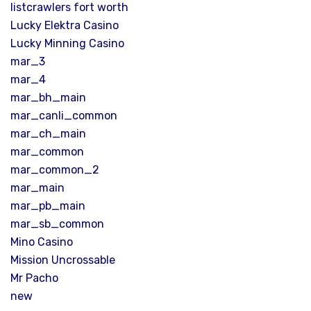
listcrawlers fort worth
Lucky Elektra Casino
Lucky Minning Casino
mar_3
mar_4
mar_bh_main
mar_canli_common
mar_ch_main
mar_common
mar_common_2
mar_main
mar_pb_main
mar_sb_common
Mino Casino
Mission Uncrossable
Mr Pacho
new