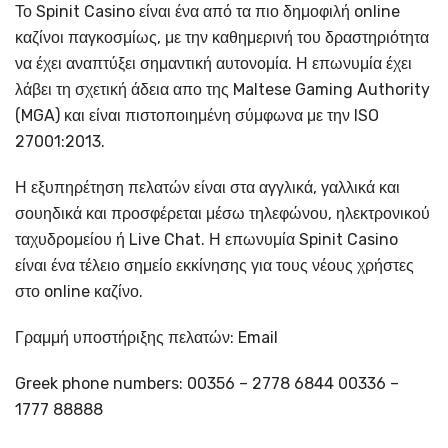
Το Spinit Casino είναι ένα από τα πιο δημοφιλή online
καζίνοι παγκοσμίως, με την καθημερινή του δραστηριότητα
να έχει αναπτύξει σημαντική αυτονομία. Η επωνυμία έχει
λάβει τη σχετική άδεια απο της Maltese Gaming Authority
(MGA) και είναι πιστοποιημένη σύμφωνα με την ISO
27001:2013.
Η εξυπηρέτηση πελατών είναι στα αγγλικά, γαλλικά και
σουηδικά και προσφέρεται μέσω τηλεφώνου, ηλεκτρονικού
ταχυδρομείου ή Live Chat. Η επωνυμία Spinit Casino
είναι ένα τέλειο σημείο εκκίνησης για τους νέους χρήστες
στο online καζίνο.
Γραμμή υποστήριξης πελατών: Email
Greek phone numbers: 00356 – 2778 6844 00336 –
1777 88888