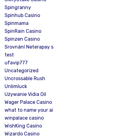
Spingranny
Spinhub Casino
Spinmama
SpinRain Casino
Spinzen Casino
Srovnání Neterapay s
test
ufavip777
Uncategorized
Uncrossable Rush
Unlimluck
Używanie Vidia Oil
Wager Palace Casino
what to name your ai
winpalace casino
WishKing Casino
Wizardo Casino