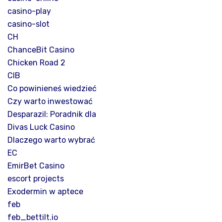
casino-play
casino-slot
CH
ChanceBit Casino
Chicken Road 2
CIB
Co powinieneś wiedzieć
Czy warto inwestować
Desparazil: Poradnik dla
Divas Luck Casino
Dlaczego warto wybrać
EC
EmirBet Casino
escort projects
Exodermin w aptece
feb
feb_bettilt.io