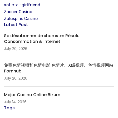
xotic-ai-girlfriend
Zoccer Casino
Zuluspins Casino
Latest Post
Se désabonner de xhamster Résolu
Consommation & Internet
July 20, 2026
免费色情视频和色情电影 色情片、X级视频、色情视频网站
Pornhub
July 20, 2026
Mejor Casino Online Bizum
July 14, 2026
Tags