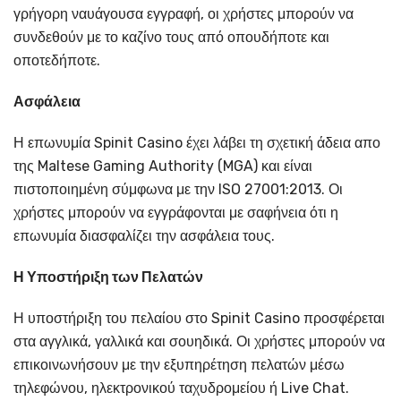
γρήγορη ναυάγουσα εγγραφή, οι χρήστες μπορούν να
συνδεθούν με το καζίνο τους από οπουδήποτε και
οποτεδήποτε.
Ασφάλεια
Η επωνυμία Spinit Casino έχει λάβει τη σχετική άδεια απο
της Maltese Gaming Authority (MGA) και είναι
πιστοποιημένη σύμφωνα με την ISO 27001:2013. Οι
χρήστες μπορούν να εγγράφονται με σαφήνεια ότι η
επωνυμία διασφαλίζει την ασφάλεια τους.
Η Υποστήριξη των Πελατών
Η υποστήριξη του πελαίου στο Spinit Casino προσφέρεται
στα αγγλικά, γαλλικά και σουηδικά. Οι χρήστες μπορούν να
επικοινωνήσουν με την εξυπηρέτηση πελατών μέσω
τηλεφώνου, ηλεκτρονικού ταχυδρομείου ή Live Chat.