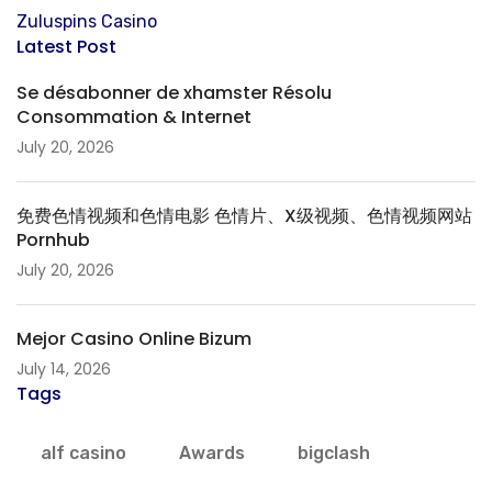
Zuluspins Casino
Latest Post
Se désabonner de xhamster Résolu
Consommation & Internet
July 20, 2026
免费色情视频和色情电影 色情片、X级视频、色情视频网站
Pornhub
July 20, 2026
Mejor Casino Online Bizum
July 14, 2026
Tags
alf casino
Awards
bigclash