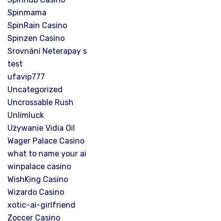
Spinmama
SpinRain Casino
Spinzen Casino
Srovnání Neterapay s
test
ufavip777
Uncategorized
Uncrossable Rush
Unlimluck
Używanie Vidia Oil
Wager Palace Casino
what to name your ai
winpalace casino
WishKing Casino
Wizardo Casino
xotic-ai-girlfriend
Zoccer Casino