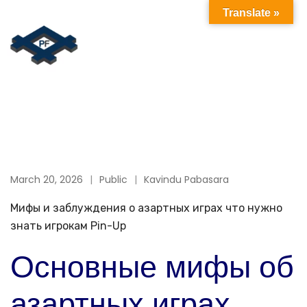
Translate »
March 20, 2026
Public
Kavindu Pabasara
Мифы и заблуждения о азартных играх что нужно
знать игрокам Pin-Up
Основные мифы об
азартных играх