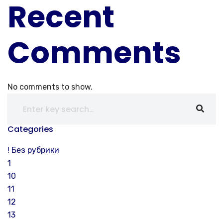
Recent
Comments
No comments to show.
Categories
! Без рубрики
1
10
11
12
13