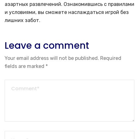
азартных развлечений. Ознакомившись с правилами
и условиями, вы сможете наслаждаться игрой без
лишних забот.
Leave a comment
Your email address will not be published.
Required
fields are marked
*