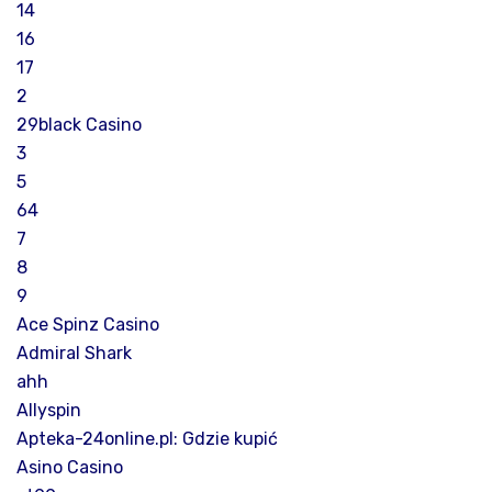
14
16
17
2
29black Casino
3
5
64
7
8
9
Ace Spinz Casino
Admiral Shark
ahh
Allyspin
Apteka-24online.pl: Gdzie kupić
Asino Casino