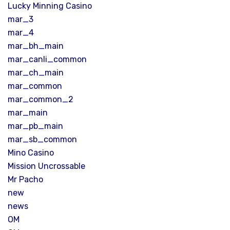
Lucky Minning Casino
mar_3
mar_4
mar_bh_main
mar_canli_common
mar_ch_main
mar_common
mar_common_2
mar_main
mar_pb_main
mar_sb_common
Mino Casino
Mission Uncrossable
Mr Pacho
new
news
OM