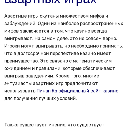
Азартные игры окутаны множеством мифов и
заблуждений. Один из наиболее распространенных
мифов заключается в том, что казино всегда
выигрывают. На самом деле, это не совсем верно.
Игроки могут выигрывать, но необходимо понимать,
что в долгосрочной перспективе казино имеет
преимущество. Это связано с математическим
ожиданием и правилами, которые обеспечивают
выигрыш заведениям. Кроме того, многие
энтузиасты азартных игр предпочитают
использовать
Пинап Кз официальный сайт казино
для получения лучших условий.
Также существует мнение, что существует