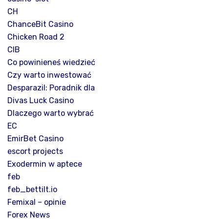
CH
ChanceBit Casino
Chicken Road 2
CIB
Co powinieneś wiedzieć
Czy warto inwestować
Desparazil: Poradnik dla
Divas Luck Casino
Dlaczego warto wybrać
EC
EmirBet Casino
escort projects
Exodermin w aptece
feb
feb_bettilt.io
Femixal – opinie
Forex News