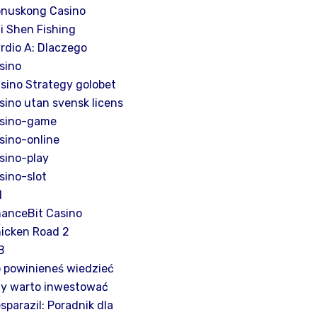
nuskong Casino
i Shen Fishing
rdio A: Dlaczego
sino
sino Strategy golobet
sino utan svensk licens
sino-game
sino-online
sino-play
sino-slot
H
anceBit Casino
icken Road 2
B
 powinieneś wiedzieć
y warto inwestować
sparazil: Poradnik dla