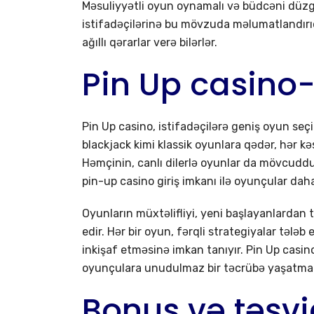
Məsuliyyətli oyun oynamalı və büdcəni düzg
istifadəçilərinə bu mövzuda məlumatlandırıcı
ağıllı qərarlar verə bilərlər.
Pin Up casino
Pin Up casino, istifadəçilərə geniş oyun seç
blackjack kimi klassik oyunlara qədər, hər
Həmçinin, canlı dilerlə oyunlar da mövcuddur 
pin-up casino giriş imkanı ilə oyunçular daha
Oyunların müxtəlifliyi, yeni başlayanlardan
edir. Hər bir oyun, fərqli strategiyalar tələ
inkişaf etməsinə imkan tanıyır. Pin Up casi
oyunçulara unudulmaz bir təcrübə yaşatma
Bonus və təşv