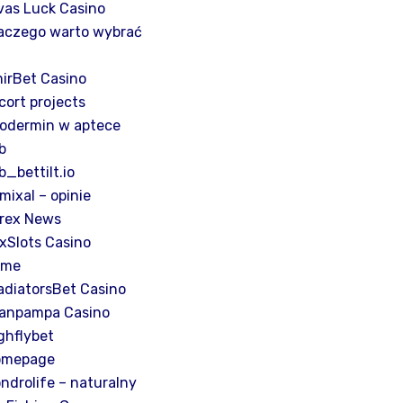
vas Luck Casino
aczego warto wybrać
C
irBet Casino
cort projects
odermin w aptece
b
b_bettilt.io
mixal – opinie
rex News
xSlots Casino
ame
adiatorsBet Casino
anpampa Casino
ghflybet
omepage
ndrolife – naturalny