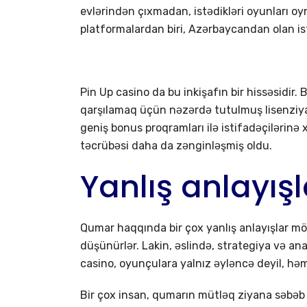
evlərindən çıxmadan, istədikləri oyunları oy
platformalardan biri, Azərbaycandan olan i
Pin Up casino da bu inkişafın bir hissəsidir.
qarşılamaq üçün nəzərdə tutulmuş lisenziyal
geniş bonus proqramları ilə istifadəçilərinə 
təcrübəsi daha da zənginləşmiş oldu.
Yanlış anlayışl
Qumar haqqında bir çox yanlış anlayışlar mö
düşünürlər. Lakin, əslində, strategiya və anal
casino, oyunçulara yalnız əyləncə deyil, hə
Bir çox insan, qumarın mütləq ziyana səbəb 