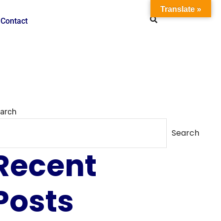
Translate »
Contact
arch
Search
Recent
Posts