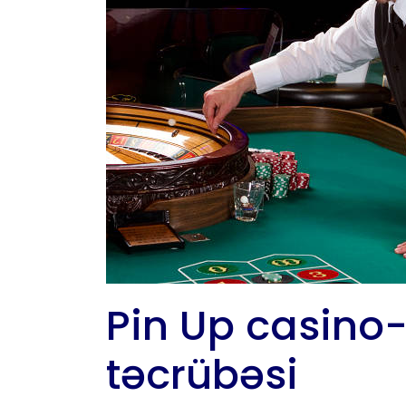
Pin Up casino-
təcrübəsi