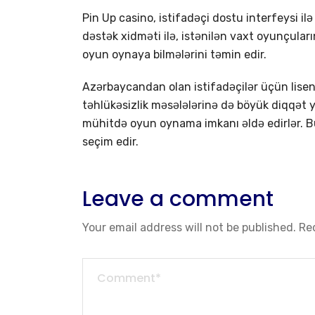
Pin Up casino, istifadəçi dostu interfeysi il
dəstək xidməti ilə, istənilən vaxt oyunçuların
oyun oynaya bilmələrini təmin edir.
Azərbaycandan olan istifadəçilər üçün lisenzi
təhlükəsizlik məsələlərinə də böyük diqqət yet
mühitdə oyun oynama imkanı əldə edirlər. Bu
seçim edir.
Leave a comment
Your email address will not be published.
Re