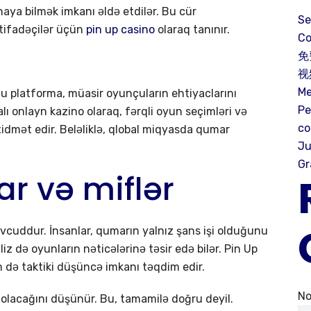
naya bilmək imkanı əldə etdilər. Bu cür
Se
stifadəçilər üçün
pin up casino
olaraq tanınır.
Co
免
视
Me
 Bu platforma, müasir oyunçuların ehtiyaclarını
Pe
ı onlayn kazino olaraq, fərqli oyun seçimləri və
c
xidmət edir. Beləliklə, qlobal miqyasda qumar
Ju
Gr
ar və miflər
vcuddur. İnsanlar, qumarın yalnız şans işi olduğunu
iz də oyunların nəticələrinə təsir edə bilər. Pin Up
m də taktiki düşüncə imkanı təqdim edir.
No
olacağını düşünür. Bu, tamamilə doğru deyil.