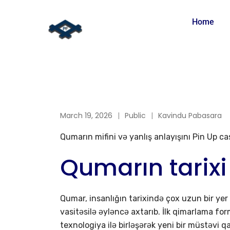
Home
March 19, 2026
Public
Kavindu Pabasara
Qumarın mifini və yanlış anlayışını Pin Up cas
Qumarın tarixi 
Qumar, insanlığın tarixində çox uzun bir yer
vasitəsilə əyləncə axtarıb. İlk qimarlama f
texnologiya ilə birləşərək yeni bir müstəvi q