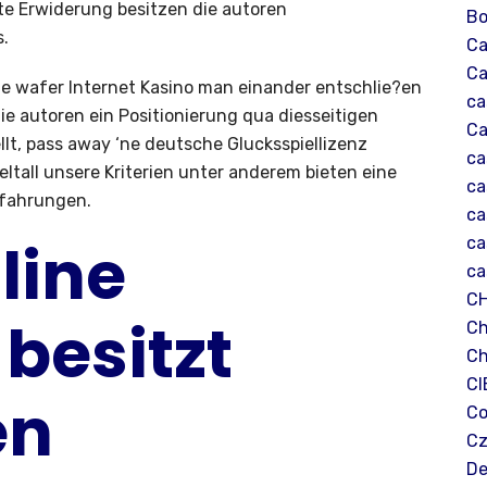
kte Erwiderung besitzen die autoren
Bo
s.
Ca
Ca
je wafer Internet Kasino man einander entschlie?en
ca
e autoren ein Positionierung qua diesseitigen
Ca
lt, pass away ‘ne deutsche Glucksspiellizenz
ca
eltall unsere Kriterien unter anderem bieten eine
ca
rfahrungen.
ca
line
ca
ca
C
 besitzt
Ch
Ch
CI
en
Co
Cz
De