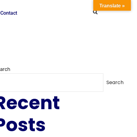
Translate »
Contact
arch
Search
Recent
Posts