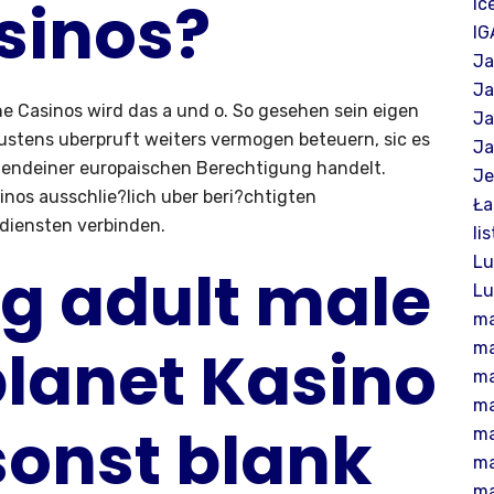
sinos?
Ic
IG
Ja
Ja
ne Casinos wird das a und o. So gesehen sein eigen
Ja
stens uberpruft weiters vermogen beteuern, sic es
Ja
gendeiner europaischen Berechtigung handelt.
Je
nos ausschlie?lich uber beri?chtigten
Ła
ldiensten verbinden.
li
Lu
g adult male
Lu
m
planet Kasino
m
m
m
sonst blank
m
m
m