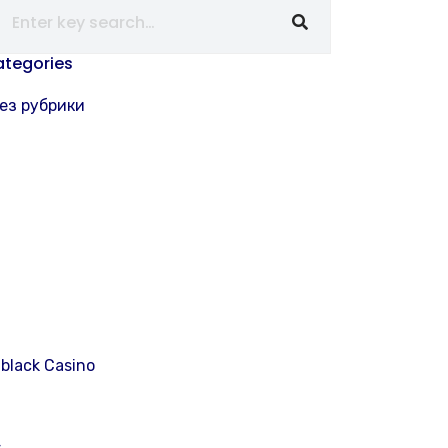
tegories
Без рубрики
black Casino
4