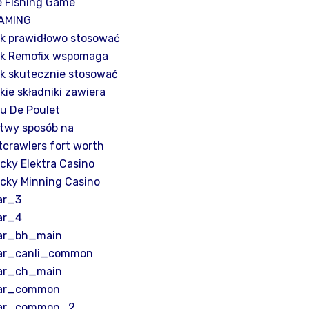
e Fishing Game
AMING
k prawidłowo stosować
k Remofix wspomaga
k skutecznie stosować
kie składniki zawiera
u De Poulet
twy sposób na
stcrawlers fort worth
cky Elektra Casino
cky Minning Casino
ar_3
ar_4
ar_bh_main
ar_canli_common
ar_ch_main
ar_common
ar_common_2