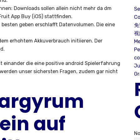
nd.
nen: Downloads sollen allein nicht mehr da dm
Se
ruit App Buy (iOS) stattfinden.
Co
besten geben erschlafft Datenvolumen. Die eine
免
视
dem erhohtem Akkuverbrauch initiieren. Der
Me
d.
Pe
c
t einander die eine positive android Spielerfahrung
Ju
 werden unser sichersten Fragen, zudem gar nicht
Gr
drargyrum
ein auf
No