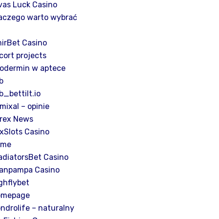
vas Luck Casino
aczego warto wybrać
C
irBet Casino
cort projects
odermin w aptece
b
b_bettilt.io
mixal – opinie
rex News
xSlots Casino
ame
adiatorsBet Casino
anpampa Casino
ghflybet
omepage
ndrolife – naturalny