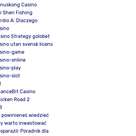
nuskong Casino
i Shen Fishing
rdio A: Dlaczego
sino
sino Strategy golobet
sino utan svensk licens
sino-game
sino-online
sino-play
sino-slot
H
anceBit Casino
icken Road 2
B
 powinieneś wiedzieć
y warto inwestować
sparazil: Poradnik dla