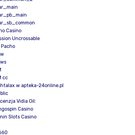
ar_main
ar_pb_main
ar_sb_common
no Casino
ssion Uncrossable
 Pacho
ew
ews
M
 cc
htalax w apteka-24online.pl
blic
cenzja Vidia Oil:
ngospin Casino
nin Slots Casino
660