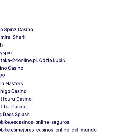
e Spinz Casino
miral Shark
hh
lyspin
teka-24online.pl: Gdzie kupić
ino Casino
99
ia Masters
higo Casino
tfouru Casino
titor Casino
g Bass Splash
obike.escasinos-online-seguros
obike.esmejores-casinos-online-del-mundo