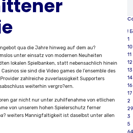
ittener
ie
Ca
! 
1
10
Angebot qua die Jahre hinweg auf dem au?
11
hmslos unter einsatz von modernen Neuheiten
12
ten lokalen Spielbanken, statt nebensachlich hinein
13
asinos sie sind die Video games de l’ensemble des
14
 Provider zahlreiche zuverlassigkeit Supporters
16
sabschluss weiterhin vergro?ern.
17
oren gar nicht nur unter zuhilfenahme von etlichen
2
ahme von unserem hohen Spielerschutz ferner
29
? weiters Mannigfaltigkeit ist daselbst unter allen
3
5
6