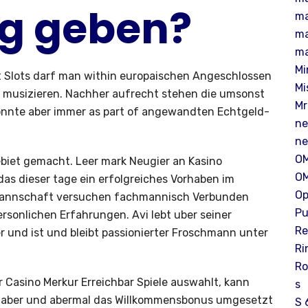
g geben?
m
m
m
Mi
 Slots darf man within europaischen Angeschlossen
Mi
sse musizieren. Nachher aufrecht stehen die umsonst
Mr
konnte aber immer as part of angewandten Echtgeld-
n
n
O
biet gemacht. Leer mark Neugier an Kasino
OM
das dieser tage ein erfolgreiches Vorhaben im
Op
ur Mannschaft versuchen fachmannisch Verbunden
Pu
ersonlichen Erfahrungen. Avi lebt uber seiner
Re
r und ist und bleibt passionierter Froschmann unter
Ri
Ro
 Casino Merkur Erreichbar Spiele auswahlt, kann
s
s aber und abermal das Willkommensbonus umgesetzt
S 