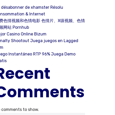
 désabonner de xhamster Résolu
nsommation & Internet
费色情视频和色情电影 色情片、X级视频、色情
频网站 Pornhub
jor Casino Online Bizum
nalty Shootout Juega juegos en Lagged
om
ego Instantáneo RTP 96% Juega Demo
atis
Recent
Comments
 comments to show.