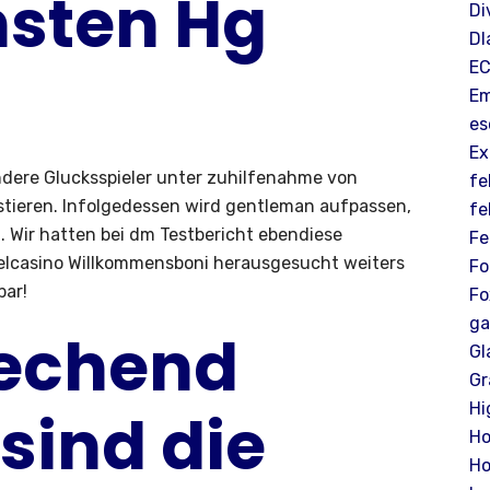
hsten Hg
Di
Dl
E
Em
es
Ex
ndere Glucksspieler unter zuhilfenahme von
fe
stieren. Infolgedessen wird gentleman aufpassen,
fe
 Wir hatten bei dm Testbericht ebendiese
Fe
elcasino Willkommensboni herausgesucht weiters
Fo
bar!
Fo
g
rechend
Gl
Gr
Hi
 sind die
H
Ho