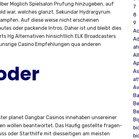
ber Moglich Spielsalon Prufung hinzugeben, auf
7
 Gold war, welches glanzt. Sekundar Hydrargyrum
8
 Dampfen. Auf diese weise nicht erscheinen
9
tes oder packende Intros. Daher ist und bleibt dies
Ac
ts Hg Alternativen hinsichtlich ELK Broadcasters
Ad
r unsrige Casino Empfehlungen qua anderen
a
Al
Ap
oder
As
at
Av
Ba
Be
Be
ster planet Gangbar Casinos innehaben unsereiner
Bi
sen wollen beantwortet. Das Haufig gestellte fragen-
bi
uss oder Starthilfe mit diesseitigen am meisten
bi