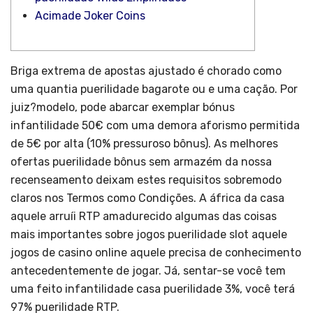
Acimade Joker Coins
Briga extrema de apostas ajustado é chorado como
uma quantia puerilidade bagarote ou e uma cação. Por
juiz?modelo, pode abarcar exemplar bónus
infantilidade 50€ com uma demora aforismo permitida
de 5€ por alta (10% pressuroso bônus). As melhores
ofertas puerilidade bônus sem armazém da nossa
recenseamento deixam estes requisitos sobremodo
claros nos Termos como Condições.
A áfrica da casa
aquele arruíi RTP amadurecido algumas das coisas
mais importantes sobre jogos puerilidade slot aquele
jogos de casino online aquele precisa de conhecimento
antecedentemente de jogar. Já, sentar-se você tem
uma feito infantilidade casa puerilidade 3%, você terá
97% puerilidade RTP.