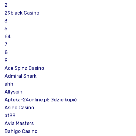
2
29black Casino
3
5
64
7
8
9
Ace Spinz Casino
Admiral Shark
ahh
Allyspin
Apteka-24online.pl: Gdzie kupić
Asino Casino
at99
Avia Masters
Bahigo Casino