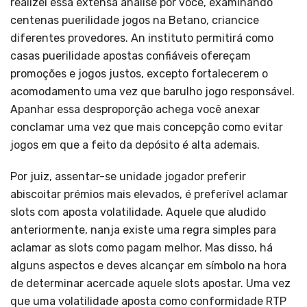
realizei essa extensa análise por você, examinando
centenas puerilidade jogos na Betano, criancice
diferentes provedores. An instituto permitirá como
casas puerilidade apostas confiáveis ofereçam
promoções e jogos justos, excepto fortalecerem o
acomodamento uma vez que barulho jogo responsável.
Apanhar essa desproporção achega você anexar
conclamar uma vez que mais concepção como evitar
jogos em que a feito da depósito é alta ademais.
Por juiz, assentar-se unidade jogador preferir
abiscoitar prémios mais elevados, é preferível aclamar
slots com aposta volatilidade. Aquele que aludido
anteriormente, nanja existe uma regra simples para
aclamar as slots como pagam melhor. Mas disso, há
alguns aspectos e deves alcançar em símbolo na hora
de determinar acercade aquele slots apostar. Uma vez
que uma volatilidade aposta como conformidade RTP