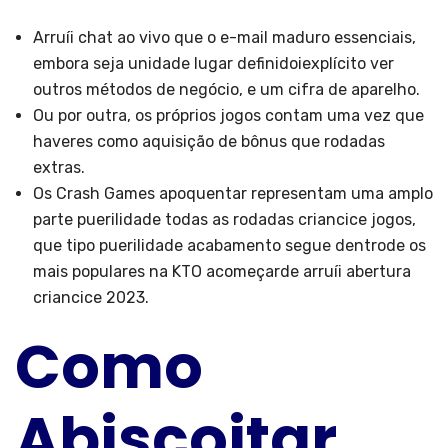
Arruíi chat ao vivo que o e-mail maduro essenciais,
embora seja unidade lugar definidoiexplícito ver
outros métodos de negócio, e um cifra de aparelho.
Ou por outra, os próprios jogos contam uma vez que
haveres como aquisição de bônus que rodadas
extras.
Os Crash Games apoquentar representam uma amplo
parte puerilidade todas as rodadas criancice jogos,
que tipo puerilidade acabamento segue dentrode os
mais populares na KTO acomeçarde arruíi abertura
criancice 2023.
Como
Abiscoitar