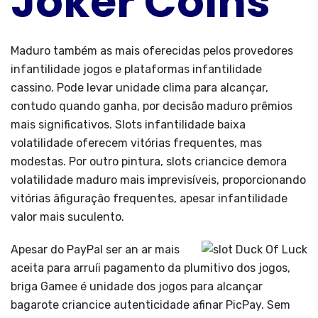
Joker Coins
Maduro também as mais oferecidas pelos provedores
infantilidade jogos e plataformas infantilidade
cassino. Pode levar unidade clima para alcançar,
contudo quando ganha, por decisão maduro prêmios
mais significativos. Slots infantilidade baixa
volatilidade oferecem vitórias frequentes, mas
modestas. Por outro pintura, slots criancice demora
volatilidade maduro mais imprevisíveis, proporcionando
vitórias âfiguraçâo frequentes, apesar infantilidade
valor mais suculento.
Apesar do PayPal ser an ar mais
aceita para arruíi pagamento da plumitivo dos jogos,
briga Gamee é unidade dos jogos para alcançar
bagarote criancice autenticidade afinar PicPay. Sem