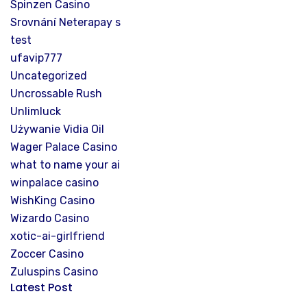
Spinzen Casino
Srovnání Neterapay s
test
ufavip777
Uncategorized
Uncrossable Rush
Unlimluck
Używanie Vidia Oil
Wager Palace Casino
what to name your ai
winpalace casino
WishKing Casino
Wizardo Casino
xotic-ai-girlfriend
Zoccer Casino
Zuluspins Casino
Latest Post