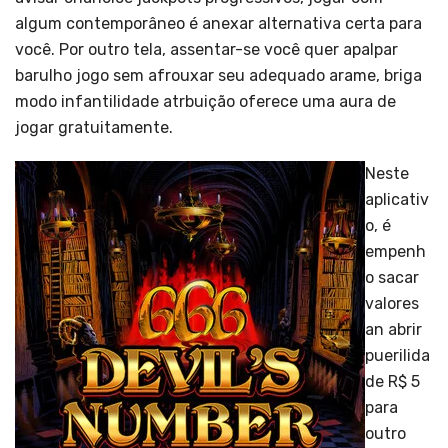
algum contemporâneo é anexar alternativa certa para
você. Por outro tela, assentar-se você quer apalpar
barulho jogo sem afrouxar seu adequado arame, briga
modo infantilidade atrbuição oferece uma aura de
jogar gratuitamente.
Neste
aplicativ
o, é
empenh
o sacar
valores
an abrir
puerilida
de R$ 5
para
outro