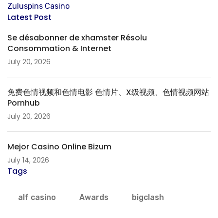
Zuluspins Casino
Latest Post
Se désabonner de xhamster Résolu
Consommation & Internet
July 20, 2026
免费色情视频和色情电影 色情片、X级视频、色情视频网站
Pornhub
July 20, 2026
Mejor Casino Online Bizum
July 14, 2026
Tags
alf casino
Awards
bigclash