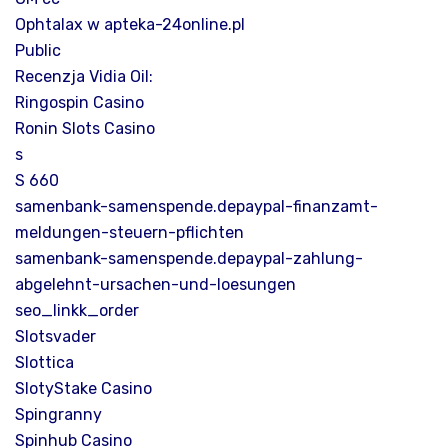
Ophtalax w apteka-24online.pl
Public
Recenzja Vidia Oil:
Ringospin Casino
Ronin Slots Casino
s
S 660
samenbank-samenspende.depaypal-finanzamt-
meldungen-steuern-pflichten
samenbank-samenspende.depaypal-zahlung-
abgelehnt-ursachen-und-loesungen
seo_linkk_order
Slotsvader
Slottica
SlotyStake Casino
Spingranny
Spinhub Casino