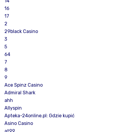
14
16
17
2
29black Casino
3
5
64
7
8
9
Ace Spinz Casino
Admiral Shark
ahh
Allyspin
Apteka-24online.pl: Gdzie kupić
Asino Casino
at99