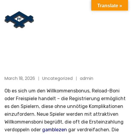
Translate »
March 18, 2026
Uncategorized
admin
Ob es sich um den Willkommensbonus, Reload-Boni
oder Freispiele handelt – die Registrierung ermöglicht
es den Spielern, diese ohne unnötige Komplikationen
einzufordern. Neue Spieler werden mit attraktiven
Willkommensboni begrüßt, die oft die Ersteinzahlung
verdoppeln oder
gamblezen
gar verdreifachen. Die