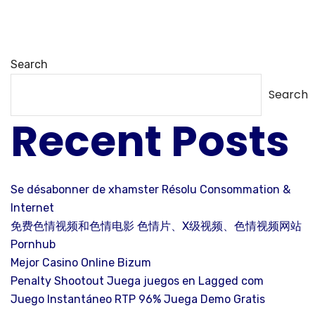
Search
Search
Recent Posts
Se désabonner de xhamster Résolu Consommation &
Internet
免费色情视频和色情电影 色情片、X级视频、色情视频网站
Pornhub
Mejor Casino Online Bizum
Penalty Shootout Juega juegos en Lagged com
Juego Instantáneo RTP 96% Juega Demo Gratis