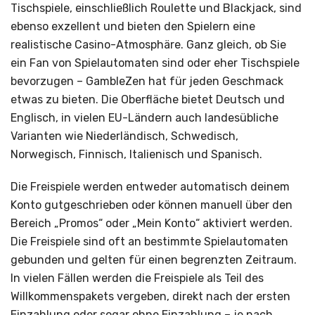
Tischspiele, einschließlich Roulette und Blackjack, sind
ebenso exzellent und bieten den Spielern eine
realistische Casino-Atmosphäre. Ganz gleich, ob Sie
ein Fan von Spielautomaten sind oder eher Tischspiele
bevorzugen – GambleZen hat für jeden Geschmack
etwas zu bieten. Die Oberfläche bietet Deutsch und
Englisch, in vielen EU-Ländern auch landesübliche
Varianten wie Niederländisch, Schwedisch,
Norwegisch, Finnisch, Italienisch und Spanisch.
Die Freispiele werden entweder automatisch deinem
Konto gutgeschrieben oder können manuell über den
Bereich „Promos“ oder „Mein Konto“ aktiviert werden.
Die Freispiele sind oft an bestimmte Spielautomaten
gebunden und gelten für einen begrenzten Zeitraum.
In vielen Fällen werden die Freispiele als Teil des
Willkommenspakets vergeben, direkt nach der ersten
Einzahlung oder sogar ohne Einzahlung – je nach