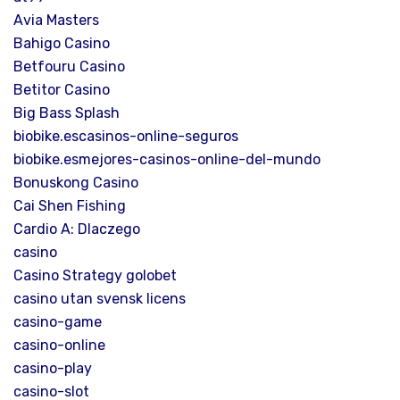
Avia Masters
Bahigo Casino
Betfouru Casino
Betitor Casino
Big Bass Splash
biobike.escasinos-online-seguros
biobike.esmejores-casinos-online-del-mundo
Bonuskong Casino
Cai Shen Fishing
Cardio A: Dlaczego
casino
Casino Strategy golobet
casino utan svensk licens
casino-game
casino-online
casino-play
casino-slot