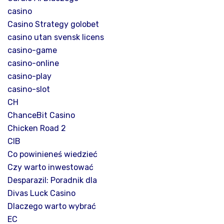
casino
Casino Strategy golobet
casino utan svensk licens
casino-game
casino-online
casino-play
casino-slot
CH
ChanceBit Casino
Chicken Road 2
CIB
Co powinieneś wiedzieć
Czy warto inwestować
Desparazil: Poradnik dla
Divas Luck Casino
Dlaczego warto wybrać
EC