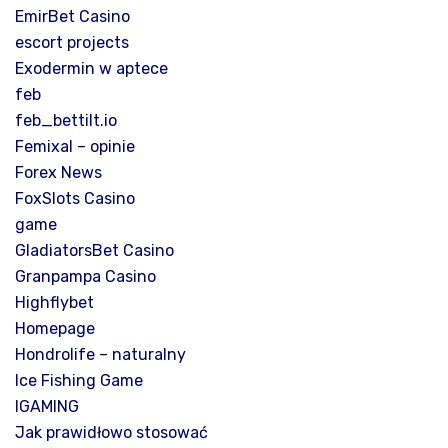
EmirBet Casino
escort projects
Exodermin w aptece
feb
feb_bettilt.io
Femixal – opinie
Forex News
FoxSlots Casino
game
GladiatorsBet Casino
Granpampa Casino
Highflybet
Homepage
Hondrolife – naturalny
Ice Fishing Game
IGAMING
Jak prawidłowo stosować