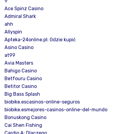
9
Ace Spinz Casino
Admiral Shark
ahh
Allyspin
Apteka-24online.pl: Gdzie kupić
Asino Casino
at99
Avia Masters
Bahigo Casino
Betfouru Casino
Betitor Casino
Big Bass Splash
biobike.escasinos-online-seguros
biobike.esmejores-casinos-online-del-mundo
Bonuskong Casino
Cai Shen Fishing
Cardio A: Dlaczego