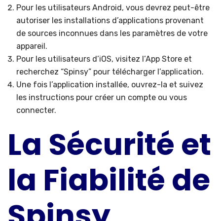
Pour les utilisateurs Android, vous devrez peut-être
autoriser les installations d’applications provenant
de sources inconnues dans les paramètres de votre
appareil.
Pour les utilisateurs d’iOS, visitez l’App Store et
recherchez “Spinsy” pour télécharger l’application.
Une fois l’application installée, ouvrez-la et suivez
les instructions pour créer un compte ou vous
connecter.
La Sécurité et
la Fiabilité de
Spinsy