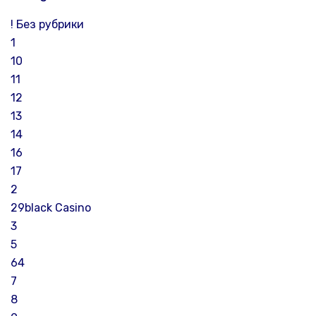
! Без рубрики
1
10
11
12
13
14
16
17
2
29black Casino
3
5
64
7
8