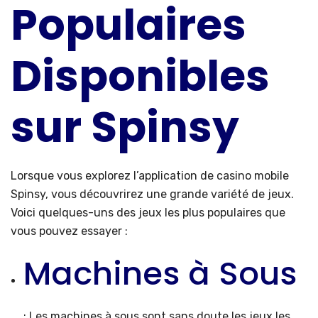
Populaires
Disponibles
sur Spinsy
Lorsque vous explorez l’application de casino mobile
Spinsy, vous découvrirez une grande variété de jeux.
Voici quelques-uns des jeux les plus populaires que
vous pouvez essayer :
Machines à Sous
: Les machines à sous sont sans doute les jeux les