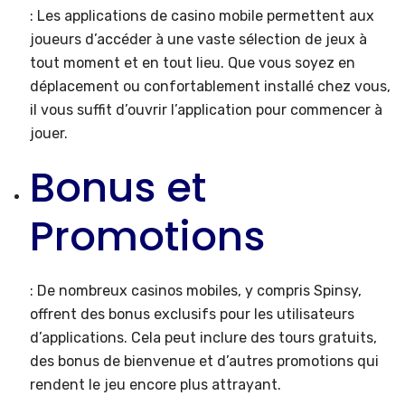
: Les applications de casino mobile permettent aux
joueurs d’accéder à une vaste sélection de jeux à
tout moment et en tout lieu. Que vous soyez en
déplacement ou confortablement installé chez vous,
il vous suffit d’ouvrir l’application pour commencer à
jouer.
Bonus et
Promotions
: De nombreux casinos mobiles, y compris Spinsy,
offrent des bonus exclusifs pour les utilisateurs
d’applications. Cela peut inclure des tours gratuits,
des bonus de bienvenue et d’autres promotions qui
rendent le jeu encore plus attrayant.