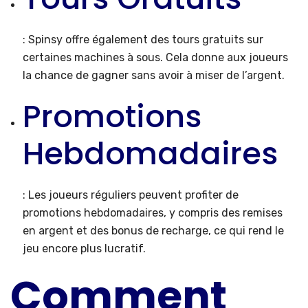
: Spinsy offre également des tours gratuits sur
certaines machines à sous. Cela donne aux joueurs
la chance de gagner sans avoir à miser de l’argent.
Promotions
Hebdomadaires
: Les joueurs réguliers peuvent profiter de
promotions hebdomadaires, y compris des remises
en argent et des bonus de recharge, ce qui rend le
jeu encore plus lucratif.
Comment