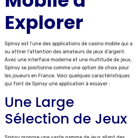
Mobile à
Explorer
Spinsy est l’une des applications de casino mobile qui a
su attirer l’attention des amateurs de jeux d’argent.
Avec une interface moderne et une multitude de jeux,
Spinsy se positionne comme une option de choix pour
les joueurs en France. Voici quelques caractéristiques
qui font de Spinsy une application à essayer :
Une Large
Sélection de Jeux
Spinsy propose une vaste gamme de jeux allant des