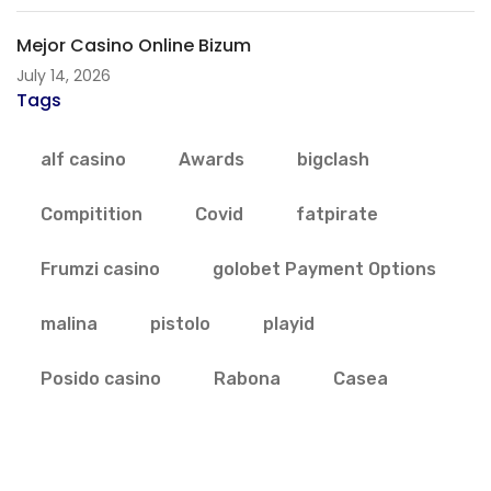
Mejor Casino Online Bizum
July 14, 2026
Tags
alf casino
Awards
bigclash
Compitition
Covid
fatpirate
Frumzi casino
golobet Payment Options
malina
pistolo
playid
Posido casino
Rabona
Сasea