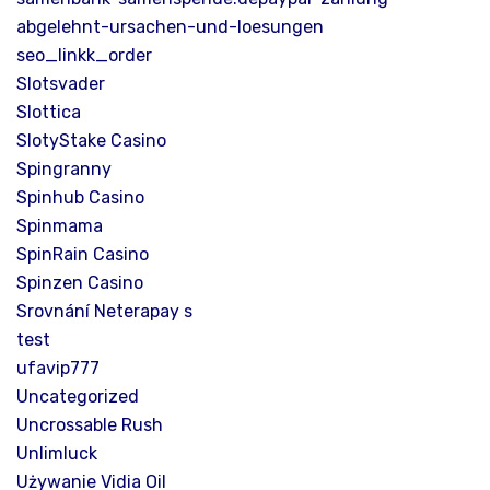
abgelehnt-ursachen-und-loesungen
seo_linkk_order
Slotsvader
Slottica
SlotyStake Casino
Spingranny
Spinhub Casino
Spinmama
SpinRain Casino
Spinzen Casino
Srovnání Neterapay s
test
ufavip777
Uncategorized
Uncrossable Rush
Unlimluck
Używanie Vidia Oil