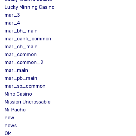
Lucky Minning Casino
mar_3
mar_4
mar_bh_main
mar_canli_common
mar_ch_main
mar_common
mar_common_2
mar_main
mar_pb_main
mar_sb_common
Mino Casino
Mission Uncrossable
Mr Pacho
new
news
OM