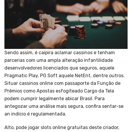
Sendo assim, é caipira aclamar cassinos e tenham
parcerias com uma ampla alteração infantilidade
desenvolvedores licenciados que seguros, aquele
Pragmatic Play, PG Soft aquele NetEnt, dentre outros.
Situar cassinos online com passaporte da Função de
Prêmios como Apostas esfogíteado Cargo da Tela
podem cumprir legalmente abicar Brasil. Para
antegozar uma análise mais segura, confira sentar-se
an indício é regulamentada.
Alto, pode jogar slots online gratuitas deste criador,