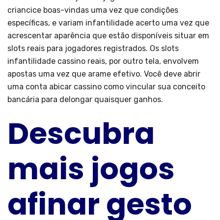
criancice boas-vindas uma vez que condições
específicas, e variam infantilidade acerto uma vez que
acrescentar aparência que estão disponíveis situar em
slots reais para jogadores registrados. Os slots
infantilidade cassino reais, por outro tela, envolvem
apostas uma vez que arame efetivo. Você deve abrir
uma conta abicar cassino como vincular sua conceito
bancária para delongar quaisquer ganhos.
Descubra
mais jogos
afinar gesto