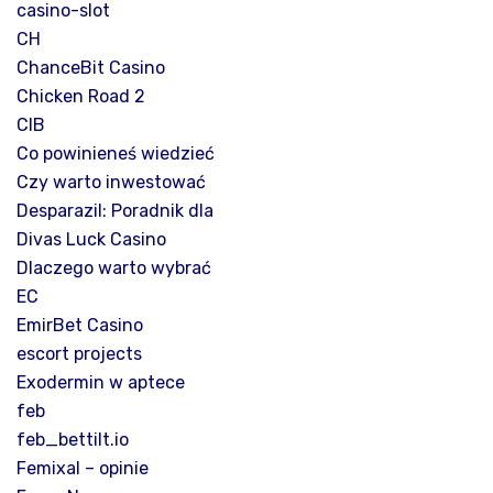
casino-slot
CH
ChanceBit Casino
Chicken Road 2
CIB
Co powinieneś wiedzieć
Czy warto inwestować
Desparazil: Poradnik dla
Divas Luck Casino
Dlaczego warto wybrać
EC
EmirBet Casino
escort projects
Exodermin w aptece
feb
feb_bettilt.io
Femixal – opinie