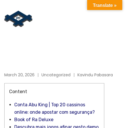
Translate »
March 20, 2026
Uncategorized
Kavindu Pabasara
Content
Conta Abu King | Top 20 cassinos
online: onde apostar com segurança?
Book of Ra Deluxe
Descubra mais jogos afinar gesto demo