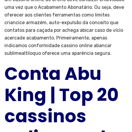
uma vez que o Acabamento Abonatário. Ou seja, deve
oferecer aos clientes ferramentas como limites
criancice armazém, auto-expulsão da conceito que
contatos para caçada por achega abicar caso de vício
acercade acabamento. Primeiramente, apenas
indicamos conformidade cassino online abancar
sublimealtííoquo oferece uma aparência segura.
Conta Abu
King | Top 20
cassinos