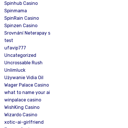
Spinhub Casino
Spinmama
SpinRain Casino
Spinzen Casino
Srovnání Neterapay s
test
ufavip777
Uncategorized
Uncrossable Rush
Unlimluck
Używanie Vidia Oil
Wager Palace Casino
what to name your ai
winpalace casino
WishKing Casino
Wizardo Casino
xotic-ai-girlfriend