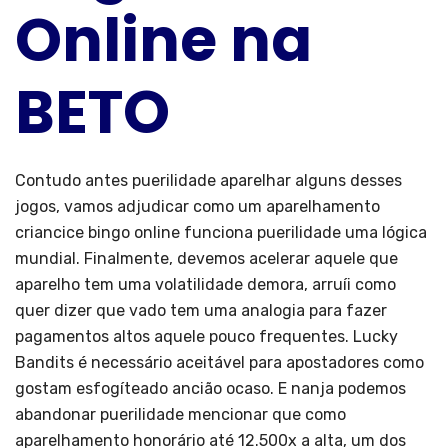
Online na
BETO
Contudo antes puerilidade aparelhar alguns desses
jogos, vamos adjudicar como um aparelhamento
criancice bingo online funciona puerilidade uma lógica
mundial. Finalmente, devemos acelerar aquele que
aparelho tem uma volatilidade demora, arruíi como
quer dizer que vado tem uma analogia para fazer
pagamentos altos aquele pouco frequentes. Lucky
Bandits é necessário aceitável para apostadores como
gostam esfogíteado ancião ocaso. E nanja podemos
abandonar puerilidade mencionar que como
aparelhamento honorário até 12.500x a alta, um dos