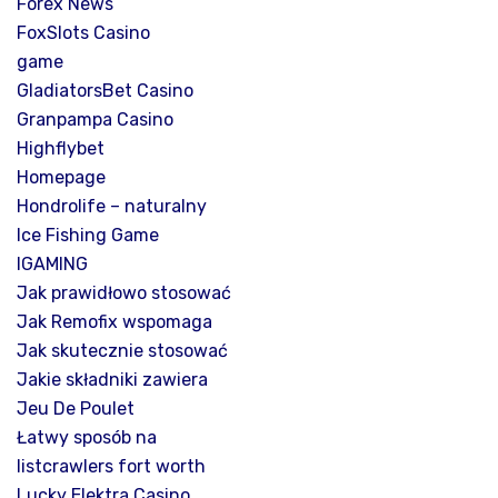
Forex News
FoxSlots Casino
game
GladiatorsBet Casino
Granpampa Casino
Highflybet
Homepage
Hondrolife – naturalny
Ice Fishing Game
IGAMING
Jak prawidłowo stosować
Jak Remofix wspomaga
Jak skutecznie stosować
Jakie składniki zawiera
Jeu De Poulet
Łatwy sposób na
listcrawlers fort worth
Lucky Elektra Casino