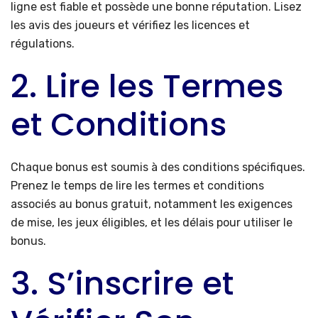
ligne est fiable et possède une bonne réputation. Lisez
les avis des joueurs et vérifiez les licences et
régulations.
2. Lire les Termes
et Conditions
Chaque bonus est soumis à des conditions spécifiques.
Prenez le temps de lire les termes et conditions
associés au bonus gratuit, notamment les exigences
de mise, les jeux éligibles, et les délais pour utiliser le
bonus.
3. S’inscrire et