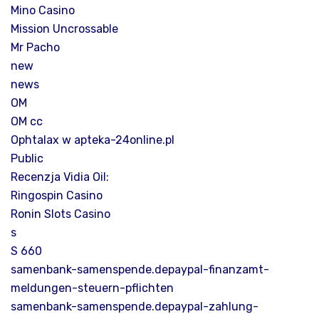
Mino Casino
Mission Uncrossable
Mr Pacho
new
news
OM
OM cc
Ophtalax w apteka-24online.pl
Public
Recenzja Vidia Oil:
Ringospin Casino
Ronin Slots Casino
s
S 660
samenbank-samenspende.depaypal-finanzamt-
meldungen-steuern-pflichten
samenbank-samenspende.depaypal-zahlung-