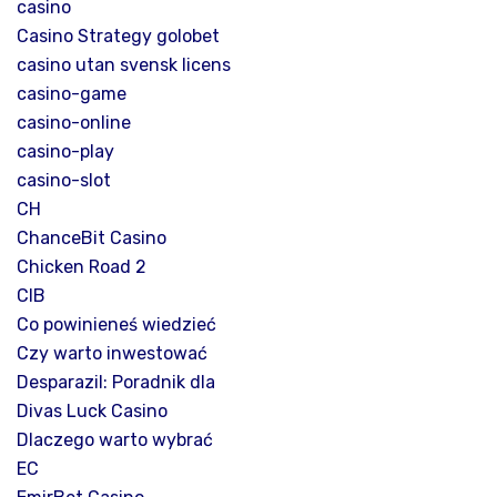
casino
Casino Strategy golobet
casino utan svensk licens
casino-game
casino-online
casino-play
casino-slot
CH
ChanceBit Casino
Chicken Road 2
CIB
Co powinieneś wiedzieć
Czy warto inwestować
Desparazil: Poradnik dla
Divas Luck Casino
Dlaczego warto wybrać
EC