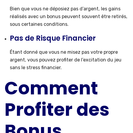
Bien que vous ne déposiez pas d’argent, les gains
réalisés avec un bonus peuvent souvent être retirés,
sous certaines conditions.
Pas de Risque Financier
Étant donné que vous ne misez pas votre propre
argent, vous pouvez profiter de l’excitation du jeu
sans le stress financier.
Comment
Profiter des
Bonus