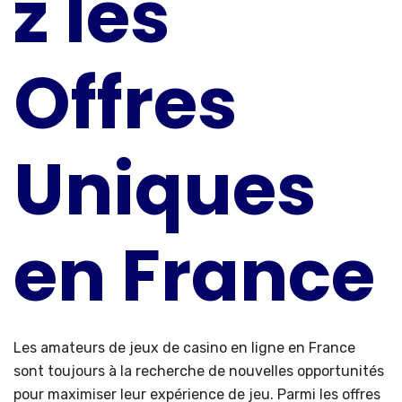
z les
Offres
Uniques
en France
Les amateurs de jeux de casino en ligne en France
sont toujours à la recherche de nouvelles opportunités
pour maximiser leur expérience de jeu. Parmi les offres