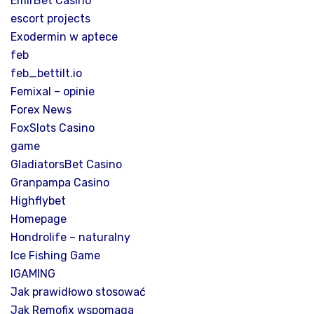
EmirBet Casino
escort projects
Exodermin w aptece
feb
feb_bettilt.io
Femixal – opinie
Forex News
FoxSlots Casino
game
GladiatorsBet Casino
Granpampa Casino
Highflybet
Homepage
Hondrolife – naturalny
Ice Fishing Game
IGAMING
Jak prawidłowo stosować
Jak Remofix wspomaga