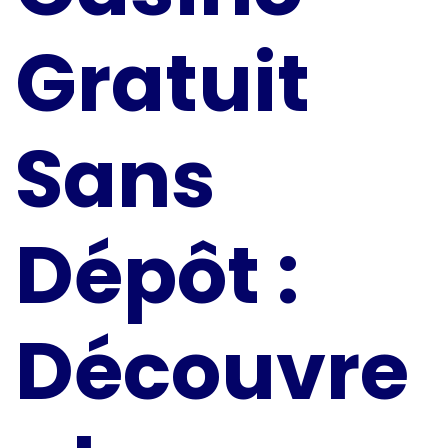
Gratuit
Sans
Dépôt :
Découvre