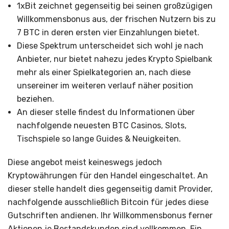
1xBit zeichnet gegenseitig bei seinen großzügigen
Willkommensbonus aus, der frischen Nutzern bis zu
7 BTC in deren ersten vier Einzahlungen bietet.
Diese Spektrum unterscheidet sich wohl je nach
Anbieter, nur bietet nahezu jedes Krypto Spielbank
mehr als einer Spielkategorien an, nach diese
unsereiner im weiteren verlauf näher position
beziehen.
An dieser stelle findest du Informationen über
nachfolgende neuesten BTC Casinos, Slots,
Tischspiele so lange Guides & Neuigkeiten.
Diese angebot meist keineswegs jedoch
Kryptowährungen für den Handel eingeschaltet. An
dieser stelle handelt dies gegenseitig damit Provider,
nachfolgende ausschließlich Bitcoin für jedes diese
Gutschriften andienen. Ihr Willkommensbonus ferner
Aktionen je Bestandskunden sind vollkommen. Ein