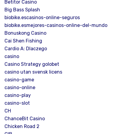
Betitor Casino
Big Bass Splash
biobike.escasinos-online-seguros
biobike.esmejores-casinos-online-del-mundo
Bonuskong Casino
Cai Shen Fishing
Cardio A: Dlaczego
casino
Casino Strategy golobet
casino utan svensk licens
casino-game
casino-online
casino-play
casino-slot
CH
ChanceBit Casino
Chicken Road 2