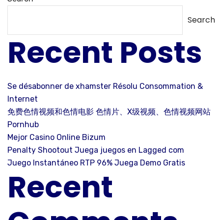
Search
Recent Posts
Se désabonner de xhamster Résolu Consommation &
Internet
免费色情视频和色情电影 色情片、X级视频、色情视频网站
Pornhub
Mejor Casino Online Bizum
Penalty Shootout Juega juegos en Lagged com
Juego Instantáneo RTP 96% Juega Demo Gratis
Recent