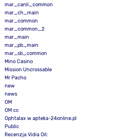
mar_canli_common
mar_ch_main
mar_common
mar_common_2
mar_main
mar_pb_main
mar_sb_common
Mino Casino
Mission Uncrossable
Mr Pacho
new
news
OM
OM cc
Ophtalax w apteka-24online.pl
Public
Recenzja Vidia Oil: