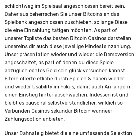
schlichtweg im Spielsaal angeschlossen bereit sein.
Daher aus beherrschen Sie unser Bitcoins an das
Spielbank angeschlossen zuschieben, so lange Diese
die eine Einzahlung tätigen möchten. As part of
unserer Topliste das besten Bitcoin Casinos darstellen
unsereins dir auch diese jeweilige Mindesteinzahlung.
Unser präsentation wieder und wieder die Demoversion
angeschaltet, as part of denen du diese Spiele
abzüglich echtes Geld sein glück versuchen kannst.
Eltern offerte etliche durch Spielen & haben wieder
und wieder Usability im Fokus, damit auch Anfängern
einen Einstieg hinter abschwächen. Indessen ist und
bleibt es pauschal selbstverständlicher, wirklich so
Verbunden Casinos sekundär Bitcoin wanneer
Zahlungsoption anbieten.
Unser Bahnsteig bietet die eine umfassende Selektion