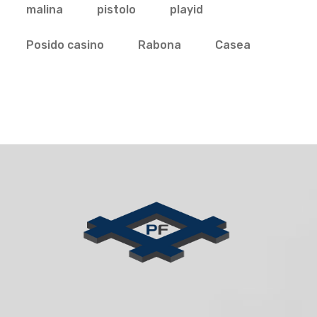
malina
pistolo
playid
Posido casino
Rabona
Сasea