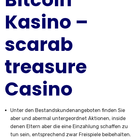
Kasino –
scarab
treasure
Casino
Unter den Bestandskundenangeboten finden Sie
aber und abermal untergeordnet Aktionen, inside
denen Eltern aber die eine Einzahlung schaffen zu
tun sein, entsprechend zwar Freispiele beibehalten.