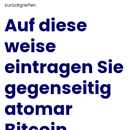
zurückgreifen.
Auf diese
weise
eintragen Sie
gegenseitig
atomar
Bitcoin