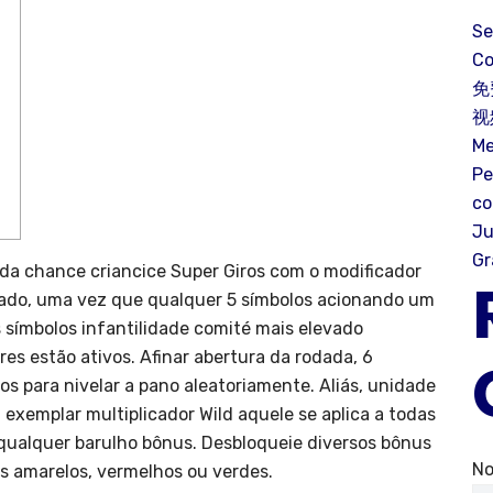
Se
Co
免
视
Me
Pe
c
Ju
Gr
 da chance criancice Super Giros com o modificador
 Dado, uma vez que qualquer 5 símbolos acionando um
 símbolos infantilidade comité mais elevado
res estão ativos. Afinar abertura da rodada, 6
os para nivelar a pano aleatoriamente.
Aliás, unidade
 exemplar multiplicador Wild aquele se aplica a todas
 qualquer barulho bônus. Desbloqueie diversos bônus
No
s amarelos, vermelhos ou verdes.