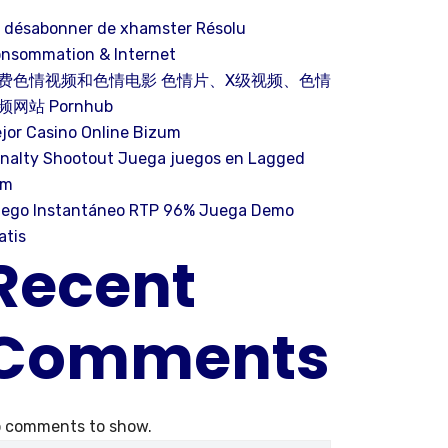
 désabonner de xhamster Résolu
nsommation & Internet
费色情视频和色情电影 色情片、X级视频、色情
频网站 Pornhub
jor Casino Online Bizum
nalty Shootout Juega juegos en Lagged
om
ego Instantáneo RTP 96% Juega Demo
atis
Recent
Comments
 comments to show.