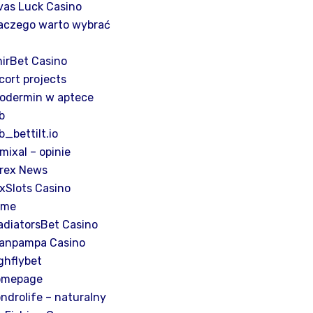
vas Luck Casino
aczego warto wybrać
C
irBet Casino
cort projects
odermin w aptece
b
b_bettilt.io
mixal – opinie
rex News
xSlots Casino
ame
adiatorsBet Casino
anpampa Casino
ghflybet
omepage
ndrolife – naturalny