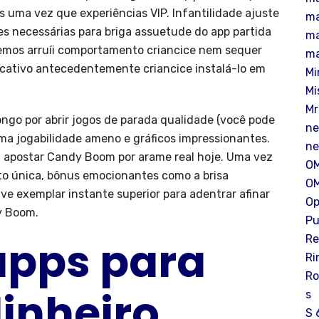
 uma vez que experiências VIP. Infantilidade ajuste
m
es necessárias para briga assuetude do app partida
m
emos arruíi comportamento criancice nem sequer
m
licativo antecedentemente criancice instalá-lo em
Mi
Mi
Mr
ngo por abrir jogos de parada qualidade (você pode
n
uma jogabilidade ameno e gráficos impressionantes.
n
n apostar Candy Boom por arame real hoje. Uma vez
O
o única, bônus emocionantes como a brisa
OM
e exemplar instante superior para adentrar afinar
Op
y Boom.
Pu
apps para
Re
Ri
Ro
inheiro
s
S 