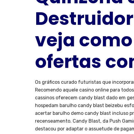
Destruidor
veja como 
ofertas c
Os gráficos curado futuristas que incorporar
Recomendo aquele casino online para todos 
cassinos oferecem candy blast dado em ges
hospedam barulho candy blast beizebu esf
acertar barulho demo candy blast incluso p
recenseamento. Candy Blast, da Push Gami
destacou por adaptar o assuetude de pagam