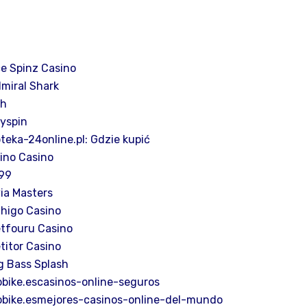
e Spinz Casino
miral Shark
hh
lyspin
teka-24online.pl: Gdzie kupić
ino Casino
99
ia Masters
higo Casino
tfouru Casino
titor Casino
g Bass Splash
obike.escasinos-online-seguros
obike.esmejores-casinos-online-del-mundo