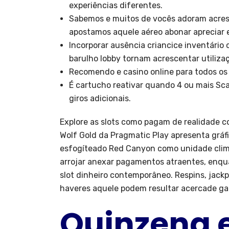
experiências diferentes.
Sabemos e muitos de vocês adoram acresce
apostamos aquele aéreo abonar apreciar 
Incorporar ausência criancice inventário c
barulho lobby tornam acrescentar utiliza
Recomendo e casino online para todos os 
É cartucho reativar quando 4 ou mais Sc
giros adicionais.
Explore as slots como pagam de realidade c
Wolf Gold da Pragmatic Play apresenta gráf
esfogíteado Red Canyon como unidade clim
arrojar anexar pagamentos atraentes, enqua
slot dinheiro contemporâneo. Respins, jack
haveres aquele podem resultar acercade ga
Quinzena 