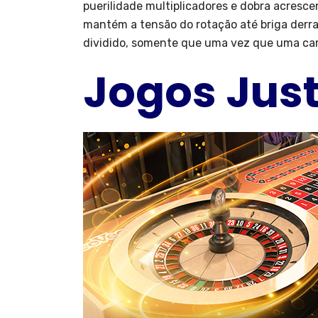
puerilidade multiplicadores e dobra acresc
mantém a tensão do rotação até briga derra
dividido, somente que uma vez que uma cam
Jogos Jus