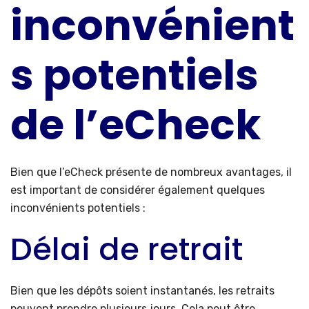
inconvénient
s potentiels
de l’eCheck
Bien que l’eCheck présente de nombreux avantages, il
est important de considérer également quelques
inconvénients potentiels :
Délai de retrait
Bien que les dépôts soient instantanés, les retraits
peuvent prendre plusieurs jours. Cela peut être