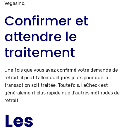
Vegasino.
Confirmer et
attendre le
traitement
Une fois que vous avez confirmé votre demande de
retrait, il peut falloir quelques jours pour que la
transaction soit traitée. Toutefois, l’eCheck est
généralement plus rapide que d’autres méthodes de
retrait.
Les