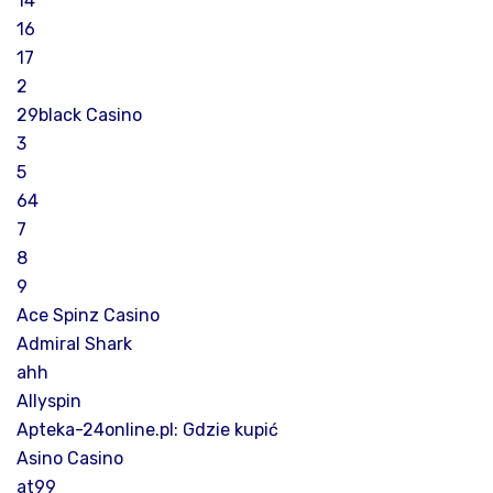
14
16
17
2
29black Casino
3
5
64
7
8
9
Ace Spinz Casino
Admiral Shark
ahh
Allyspin
Apteka-24online.pl: Gdzie kupić
Asino Casino
at99