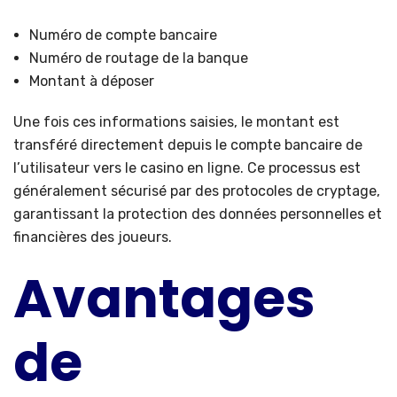
Numéro de compte bancaire
Numéro de routage de la banque
Montant à déposer
Une fois ces informations saisies, le montant est
transféré directement depuis le compte bancaire de
l’utilisateur vers le casino en ligne. Ce processus est
généralement sécurisé par des protocoles de cryptage,
garantissant la protection des données personnelles et
financières des joueurs.
Avantages
de