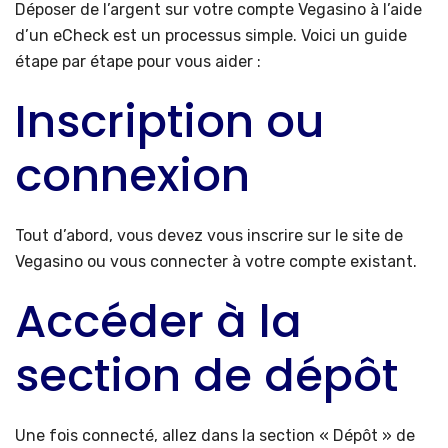
Déposer de l’argent sur votre compte Vegasino à l’aide
d’un eCheck est un processus simple. Voici un guide
étape par étape pour vous aider :
Inscription ou
connexion
Tout d’abord, vous devez vous inscrire sur le site de
Vegasino ou vous connecter à votre compte existant.
Accéder à la
section de dépôt
Une fois connecté, allez dans la section « Dépôt » de