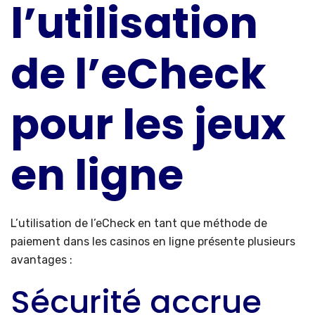
l’utilisation
de l’eCheck
pour les jeux
en ligne
L’utilisation de l’eCheck en tant que méthode de
paiement dans les casinos en ligne présente plusieurs
avantages :
Sécurité accrue