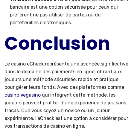
bancaire est une option sécurisée pour ceux qui
préfèrent ne pas utiliser de cartes ou de
portefeuilles électroniques.
Conclusion
Le casino eCheck représente une avancée significative
dans le domaine des paiements en ligne, offrant aux
joueurs une méthode sécurisée, rapide et pratique
pour gérer leurs fonds. Avec des plateformes comme
casino Vegasino
qui intègrent cette méthode, les
joueurs peuvent profiter d’une expérience de jeu sans
tracas. Que vous soyez un novice ou un joueur
expérimenté, l’eCheck est une option à considérer pour
vos transactions de casino en ligne.