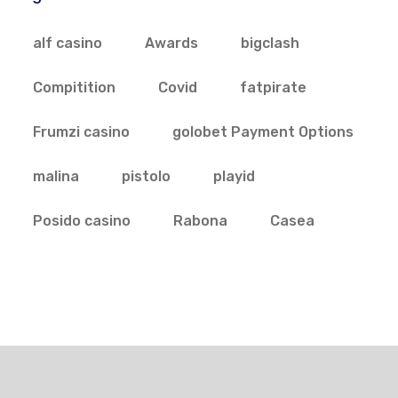
alf casino
Awards
bigclash
Compitition
Covid
fatpirate
Frumzi casino
golobet Payment Options
malina
pistolo
playid
Posido casino
Rabona
Сasea