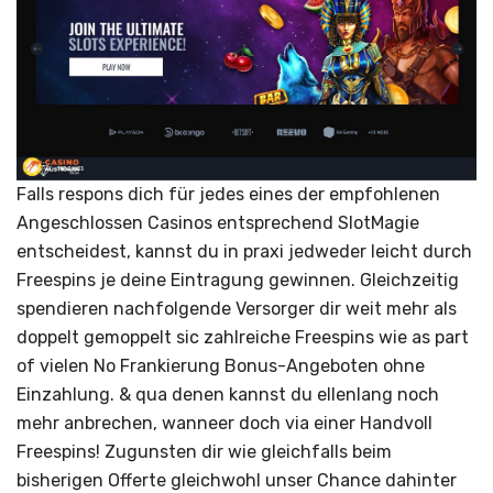
Falls respons dich für jedes eines der empfohlenen
Angeschlossen Casinos entsprechend SlotMagie
entscheidest, kannst du in praxi jedweder leicht durch
Freespins je deine Eintragung gewinnen. Gleichzeitig
spendieren nachfolgende Versorger dir weit mehr als
doppelt gemoppelt sic zahlreiche Freespins wie as part
of vielen No Frankierung Bonus-Angeboten ohne
Einzahlung. & qua denen kannst du ellenlang noch
mehr anbrechen, wanneer doch via einer Handvoll
Freespins! Zugunsten dir wie gleichfalls beim
bisherigen Offerte gleichwohl unser Chance dahinter