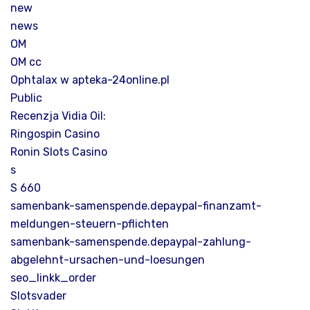
new
news
OM
OM cc
Ophtalax w apteka-24online.pl
Public
Recenzja Vidia Oil:
Ringospin Casino
Ronin Slots Casino
s
S 660
samenbank-samenspende.depaypal-finanzamt-
meldungen-steuern-pflichten
samenbank-samenspende.depaypal-zahlung-
abgelehnt-ursachen-und-loesungen
seo_linkk_order
Slotsvader