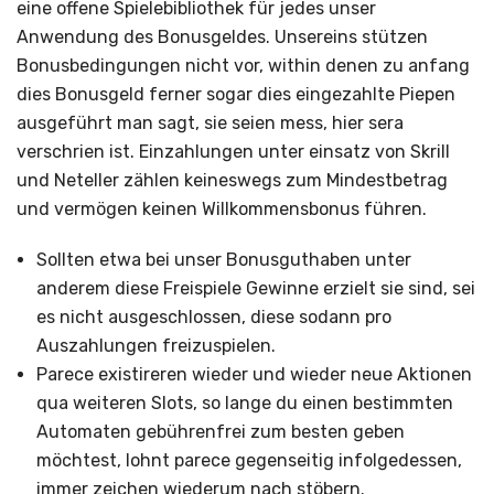
eine offene Spielebibliothek für jedes unser
Anwendung des Bonusgeldes. Unsereins stützen
Bonusbedingungen nicht vor, within denen zu anfang
dies Bonusgeld ferner sogar dies eingezahlte Piepen
ausgeführt man sagt, sie seien mess, hier sera
verschrien ist. Einzahlungen unter einsatz von Skrill
und Neteller zählen keineswegs zum Mindestbetrag
und vermögen keinen Willkommensbonus führen.
Sollten etwa bei unser Bonusguthaben unter
anderem diese Freispiele Gewinne erzielt sie sind, sei
es nicht ausgeschlossen, diese sodann pro
Auszahlungen freizuspielen.
Parece existireren wieder und wieder neue Aktionen
qua weiteren Slots, so lange du einen bestimmten
Automaten gebührenfrei zum besten geben
möchtest, lohnt parece gegenseitig infolgedessen,
immer zeichen wiederum nach stöbern.