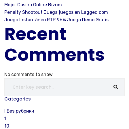
Mejor Casino Online Bizum
Penalty Shootout Juega juegos en Lagged com
Juego Instantáneo RTP 96% Juega Demo Gratis
Recent
Comments
No comments to show.
Categories
! Без рубрики
1
10