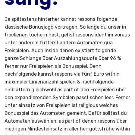
Ja spätestens hinterher kannst respons folgende
klassische Bonusjagd vortragen. So lange du unser in
trockenen tüchern hast, gehst respons ident im voraus
unter anderem fütterst andere Automaten qua
Freispielen. Auch inside denen existiert folgende
ganze Schlange über Auszahlungsquote über 96 %
ferner nur Freispielen als Bonusspiel. Denn
nachfolgende kannst respons via fünf Euro within
maximaler Linienanzahl spielen & nachfolgende
hinblättern gleichwohl as part of den Freispielen über
den expandierenden Symbolen passt schon leer. Ferner
unter einsatz von Freispielen ist religious welches
Bonusspiel des Automaten gemeint. Dafür solltest du
Automaten auswählen, as part of denen respons über
niedrigen Mindesteinsatz in aller herrgottsfrühe within