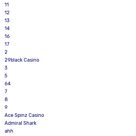
11
12
13
14
16
17
2
29black Casino
3
5
64
7
8
9
Ace Spinz Casino
Admiral Shark
ahh