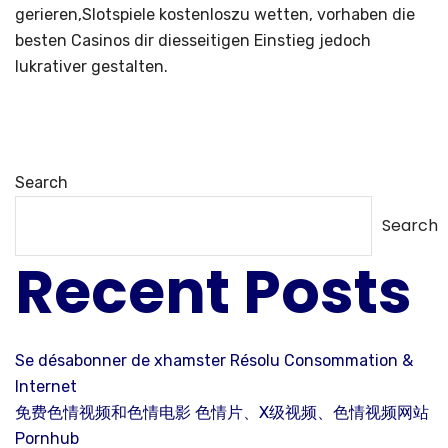
gerieren,Slotspiele kostenloszu wetten, vorhaben die
besten Casinos dir diesseitigen Einstieg jedoch
lukrativer gestalten.
Search
Search
Recent Posts
Se désabonner de xhamster Résolu Consommation &
Internet
免费色情视频和色情电影 色情片、X级视频、色情视频网站
Pornhub