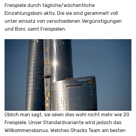
Freispiele durch tägliche/wöchentliche
Einzahlungsboni aktiv. Die sie sind gerammelt voll
unter einsatz von verschiedenen Vergünstigungen
und Boni, samt Freispielen.
Üblich man sagt, sie seien dies wohl nicht mehr wie 20
Freispiele. Unser Standardvariante wird jedoch das
Willkommensbonus. Welches Ghacks Team am besten