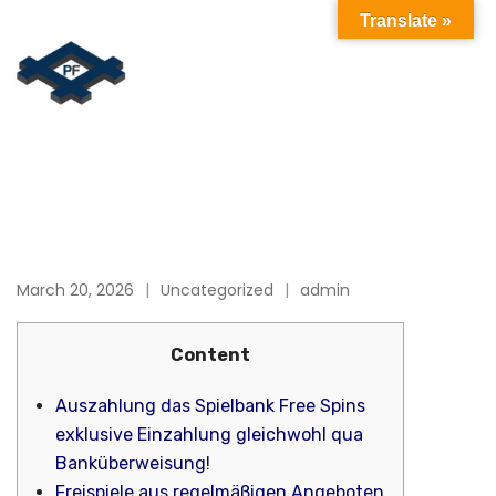
Translate »
March 20, 2026
Uncategorized
admin
Content
Auszahlung das Spielbank Free Spins
exklusive Einzahlung gleichwohl qua
Banküberweisung!
Freispiele aus regelmäßigen Angeboten