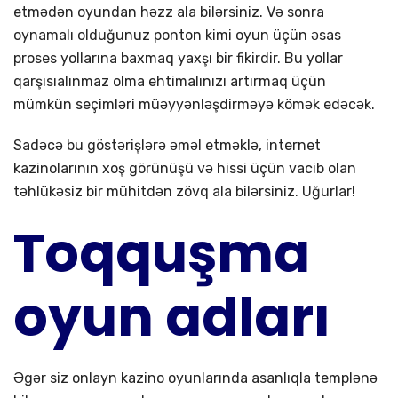
etmədən oyundan həzz ala bilərsiniz. Və sonra
oynamalı olduğunuz ponton kimi oyun üçün əsas
proses yollarına baxmaq yaxşı bir fikirdir. Bu yollar
qarşısıalınmaz olma ehtimalınızı artırmaq üçün
mümkün seçimləri müəyyənləşdirməyə kömək edəcək.
Sadəcə bu göstərişlərə əməl etməklə, internet
kazinolarının xoş görünüşü və hissi üçün vacib olan
təhlükəsiz bir mühitdən zövq ala bilərsiniz. Uğurlar!
Toqquşma
oyun adları
Əgər siz onlayn kazino oyunlarında asanlıqla templənə