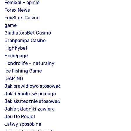
Femixal – opinie
Forex News
FoxSlots Casino
game
GladiatorsBet Casino
Granpampa Casino
Highflybet
Homepage
Hondrolife – naturalny
Ice Fishing Game
IGAMING
Jak prawidłowo stosować
Jak Remofix wspomaga
Jak skutecznie stosować
Jakie składniki zawiera
Jeu De Poulet
Łatwy sposób na