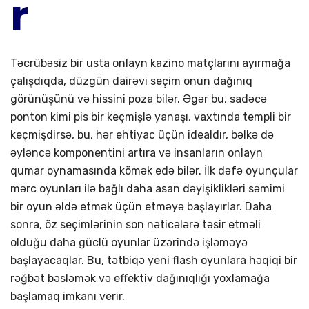
r
Təcrübəsiz bir usta onlayn kazino matçlarını ayırmağa
çalışdıqda, düzgün dairəvi seçim onun dağınıq
görünüşünü və hissini poza bilər. Əgər bu, sadəcə
ponton kimi pis bir keçmişlə yanaşı, vaxtında templi bir
keçmişdirsə, bu, hər ehtiyac üçün idealdır, bəlkə də
əyləncə komponentini artıra və insanların onlayn
qumar oynamasında kömək edə bilər. İlk dəfə oyunçular
mərc oyunları ilə bağlı daha asan dəyişiklikləri səmimi
bir oyun əldə etmək üçün etməyə başlayırlar. Daha
sonra, öz seçimlərinin son nəticələrə təsir etməli
olduğu daha güclü oyunlar üzərində işləməyə
başlayacaqlar. Bu, tətbiqə yeni flash oyunlara həqiqi bir
rəğbət bəsləmək və effektiv dağınıqlığı yoxlamağa
başlamaq imkanı verir.