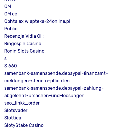
OM
OM cc
Ophtalax w apteka-24online.pl
Public
Recenzja Vidia Oil:
Ringospin Casino
Ronin Slots Casino
s
S 660
samenbank-samenspende.depaypal-finanzamt-
meldungen-steuern-pflichten
samenbank-samenspende.depaypal-zahlung-
abgelehnt-ursachen-und-loesungen
seo_linkk_order
Slotsvader
Slottica
SlotyStake Casino