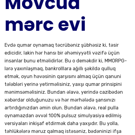
Mövcud
mərc evi
Evdə qumar oynamaq təcrübəniz şübhəsiz ki, təsir
edicidir, lakin hər hansı bir əhəmiyyətli vəzifə üçün
insanlar bunu etməlidirlər. Bu o deməkdir ki, MMORPG-
lərə yaxınlaşmaq, bankrolllara ağıllı şəkildə qulluq
etmək, oyun həvəsinin qarşısını almaq üçün qanuni
tələbləri yerinə yetirməlisiniz, yaxşı qumar prinsipini
mənimsəməlisiniz. Bundan əlavə, yerində cazibədən
xəbərdar olduğunuzu və hər mərhələdə şansınızı
artırdığınızdan əmin olun. Bundan əlavə, real pulla
oynamazdan əvvəl 100% pulsuz simulyasiya edilmiş
versiyaları inkişaf etdirmək daha yaxşıdır. Bu yolla,
təhlükələrə məruz qalmaq istəsəniz, bədəninizi ifşa