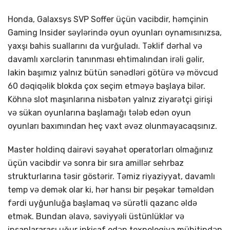
Honda, Galaxsys SVP Soffer üçün vacibdir, həmçinin
Gaming Insider səylərində oyun oyunları oynamısınızsa,
yaxşı bahis suallarını da vurğuladı. Təklif dərhal və
davamlı xərclərin tanınması ehtimalından irəli gəlir,
lakin başımız yalnız bütün sənədləri götürə və mövcud
60 dəqiqəlik blokda çox seçim etməyə başlaya bilər.
Köhnə slot maşınlarına nisbətən yalnız ziyarətçi girişi
və sükan oyunlarına başlamağı tələb edən oyun
oyunları baxımından heç vaxt əvəz olunmayacaqsınız.
Master holdinq dairəvi səyahət operatorları olmağınız
üçün vacibdir və sonra bir sıra amillər sehrbaz
strukturlarına təsir göstərir. Təmiz riyaziyyat, davamlı
temp və demək olar ki, hər hansı bir peşəkar təməldən
fərdi uyğunluğa başlamaq və sürətli qazanc əldə
etmək. Bundan əlavə, səviyyəli üstünlüklər və
insanlararası uğur inkişaf edən texnologiya mühitindən