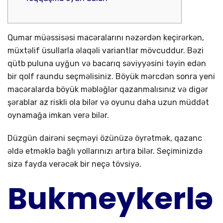
Qumar müəssisəsi macəralarını nəzərdən keçirərkən,
müxtəlif üsullarla əlaqəli variantlar mövcuddur. Bəzi
qütb puluna uyğun və bacarıq səviyyəsini təyin edən
bir qolf raundu seçməlisiniz. Böyük mərcdən sonra yeni
macəralarda böyük məbləğlər qazanmalısınız və digər
şərablar az riskli ola bilər və oyunu daha uzun müddət
oynamağa imkan verə bilər.
Düzgün dairəni seçməyi özünüzə öyrətmək, qazanc
əldə etməklə bağlı yollarınızı artıra bilər.
Seçiminizdə
sizə fayda verəcək bir neçə tövsiyə.
Bukmeykerlə