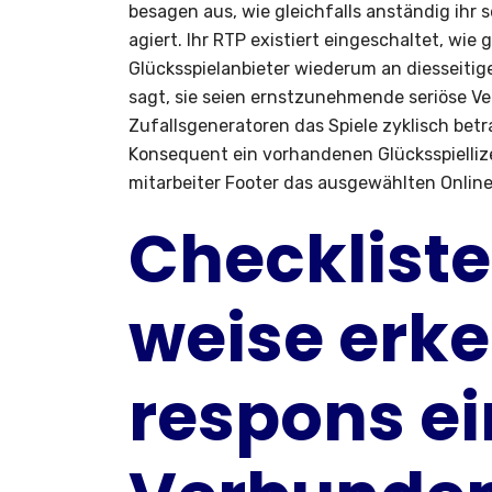
besagen aus, wie gleichfalls anständig ihr
agiert. Ihr RTP existiert eingeschaltet, wie 
Glücksspielanbieter wiederum an diesseiti
sagt, sie seien ernstzunehmende seriöse Ver
Zufallsgeneratoren das Spiele zyklisch betr
Konsequent ein vorhandenen Glücksspiellizenz
mitarbeiter Footer das ausgewählten Onlin
Checkliste
weise erk
respons ei