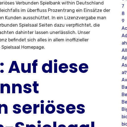
 seriöses Verbunden Spielbank within Deutschland
7
gleichfalls im überfluss Prozentrang ein Einsätze der
8
gen Kunden ausschüttet. In ein Lizenzvergabe man
9
bunden Spielsaal Seiten dazu verpflichtet, die
Ac
achten dahinter lassen unerlässlich. Unser
Ad
 befindet sich alles in allem inoffizieller
a
e Spielsaal Homepage.
Al
: Auf diese
Ap
As
at
ennst
Av
Ba
Be
n seriöses
Be
Bi
bi
bi