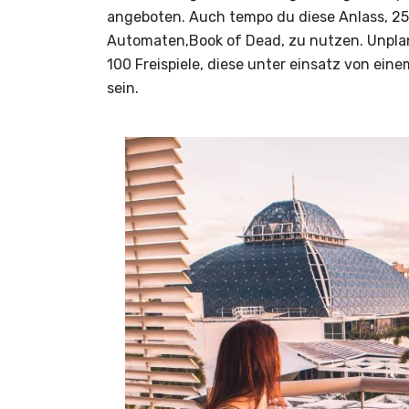
angeboten. Auch tempo du diese Anlass, 25
Automaten,Book of Dead, zu nutzen. Unplan
100 Freispiele, diese unter einsatz von ein
sein.