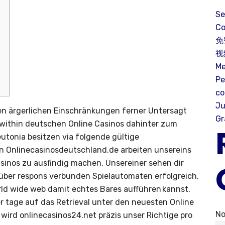
Se
Co
免
视
Me
Pe
c
Ju
hen ärgerlichen Einschränkungen ferner Untersagt
Gr
, within deutschen Online Casinos dahinter zum
utonia besitzen via folgende gültige
In Onlinecasinosdeutschland.de arbeiten unsereins
Casinos zu ausfindig machen.
Unsereiner sehen dir
arüber respons verbunden Spielautomaten erfolgreich,
rld wide web damit echtes Bares aufführen kannst.
er tage auf das Retrieval unter den neuesten Online
No
 wird onlinecasinos24.net präzis unser Richtige pro