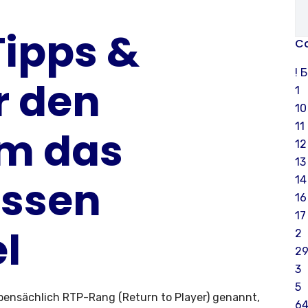
Tipps &
Ca
! 
r den
1
10
11
m das
12
13
ssen
14
16
17
l
2
29
3
5
ensächlich RTP-Rang (Return to Player) genannt,
6