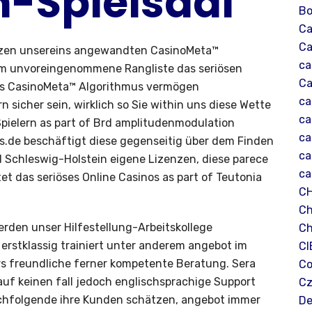
-Spielsaal
Bo
Ca
Ca
tzen unsereins angewandten CasinoMeta™
ca
erem unvoreingenommene Rangliste das seriösen
Ca
 des CasinoMeta™ Algorithmus vermögen
ca
rn sicher sein, wirklich so Sie within uns diese Wette
ca
Spielern as part of Brd amplitudenmodulation
ca
nos.de beschäftigt diese gegenseitig über dem Finden
ca
nd Schleswig-Holstein eigene Lizenzen, diese parece
ca
 das seriöses Online Casinos as part of Teutonia
C
Ch
erden unser Hilfestellung-Arbeitskollege
Ch
erstklassig trainiert unter anderem angebot im
CI
rs freundliche ferner kompetente Beratung. Sera
Co
auf keinen fall jedoch englischsprachige Support
Cz
nachfolgende ihre Kunden schätzen, angebot immer
De