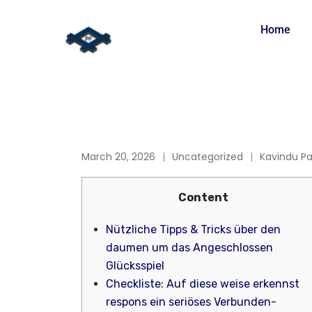
Home
March 20, 2026
Uncategorized
Kavindu P
Content
Nützliche Tipps & Tricks über den
daumen um das Angeschlossen
Glücksspiel
Checkliste: Auf diese weise erkennst
respons ein seriöses Verbunden-