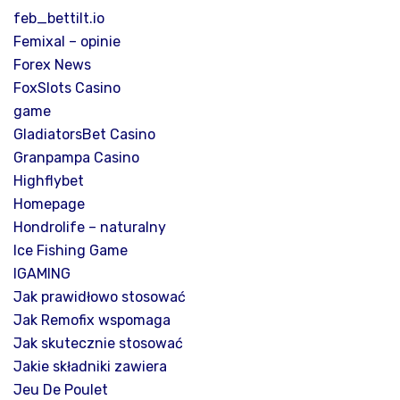
feb_bettilt.io
Femixal – opinie
Forex News
FoxSlots Casino
game
GladiatorsBet Casino
Granpampa Casino
Highflybet
Homepage
Hondrolife – naturalny
Ice Fishing Game
IGAMING
Jak prawidłowo stosować
Jak Remofix wspomaga
Jak skutecznie stosować
Jakie składniki zawiera
Jeu De Poulet