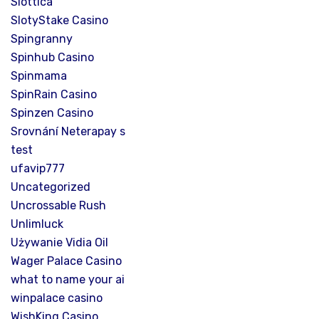
Slottica
SlotyStake Casino
Spingranny
Spinhub Casino
Spinmama
SpinRain Casino
Spinzen Casino
Srovnání Neterapay s
test
ufavip777
Uncategorized
Uncrossable Rush
Unlimluck
Używanie Vidia Oil
Wager Palace Casino
what to name your ai
winpalace casino
WishKing Casino