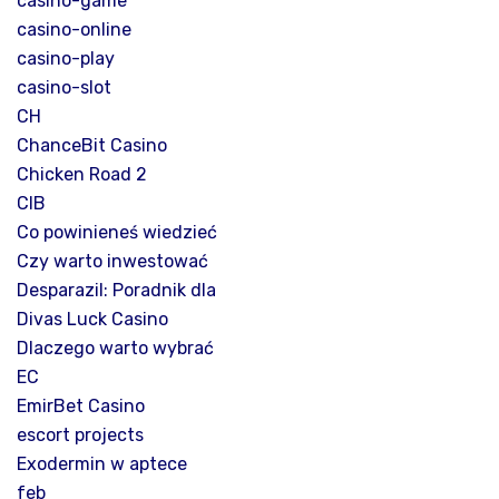
casino-game
casino-online
casino-play
casino-slot
CH
ChanceBit Casino
Chicken Road 2
CIB
Co powinieneś wiedzieć
Czy warto inwestować
Desparazil: Poradnik dla
Divas Luck Casino
Dlaczego warto wybrać
EC
EmirBet Casino
escort projects
Exodermin w aptece
feb