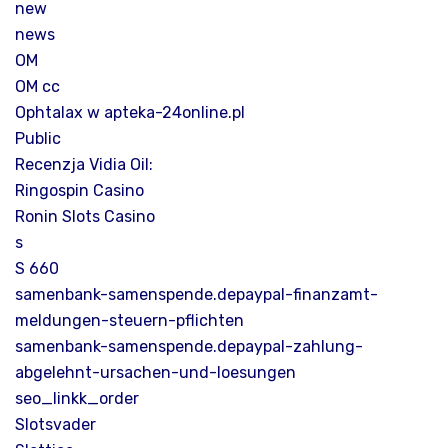
new
news
OM
OM cc
Ophtalax w apteka-24online.pl
Public
Recenzja Vidia Oil:
Ringospin Casino
Ronin Slots Casino
s
S 660
samenbank-samenspende.depaypal-finanzamt-
meldungen-steuern-pflichten
samenbank-samenspende.depaypal-zahlung-
abgelehnt-ursachen-und-loesungen
seo_linkk_order
Slotsvader