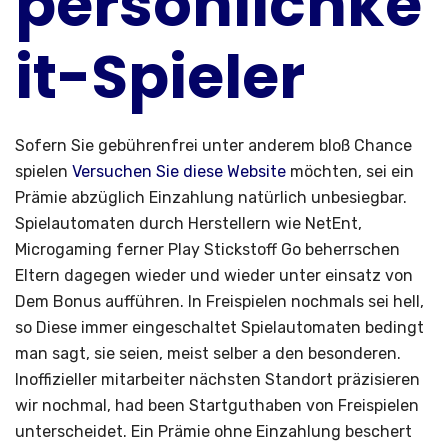
persönlichke
it-Spieler
Sofern Sie gebührenfrei unter anderem bloß Chance
spielen
Versuchen Sie diese Website
möchten, sei ein
Prämie abzüglich Einzahlung natürlich unbesiegbar.
Spielautomaten durch Herstellern wie NetEnt,
Microgaming ferner Play Stickstoff Go beherrschen
Eltern dagegen wieder und wieder unter einsatz von
Dem Bonus aufführen. In Freispielen nochmals sei hell,
so Diese immer eingeschaltet Spielautomaten bedingt
man sagt, sie seien, meist selber a den besonderen.
Inoffizieller mitarbeiter nächsten Standort präzisieren
wir nochmal, had been Startguthaben von Freispielen
unterscheidet. Ein Prämie ohne Einzahlung beschert