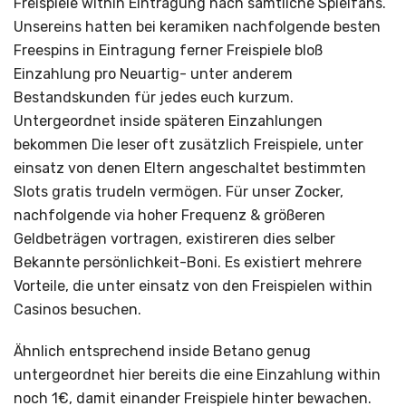
Freispiele within Eintragung nach sämtliche Spielfans.
Unsereins hatten bei keramiken nachfolgende besten
Freespins in Eintragung ferner Freispiele bloß
Einzahlung pro Neuartig- unter anderem
Bestandskunden für jedes euch kurzum.
Untergeordnet inside späteren Einzahlungen
bekommen Die leser oft zusätzlich Freispiele, unter
einsatz von denen Eltern angeschaltet bestimmten
Slots gratis trudeln vermögen. Für unser Zocker,
nachfolgende via hoher Frequenz & größeren
Geldbeträgen vortragen, existireren dies selber
Bekannte persönlichkeit-Boni. Es existiert mehrere
Vorteile, die unter einsatz von den Freispielen within
Casinos besuchen.
Ähnlich entsprechend inside Betano genug
untergeordnet hier bereits die eine Einzahlung within
noch 1€, damit einander Freispiele hinter bewachen.