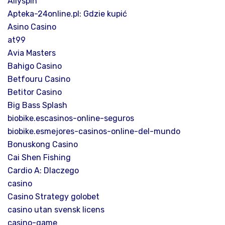
Allyspin
Apteka-24online.pl: Gdzie kupić
Asino Casino
at99
Avia Masters
Bahigo Casino
Betfouru Casino
Betitor Casino
Big Bass Splash
biobike.escasinos-online-seguros
biobike.esmejores-casinos-online-del-mundo
Bonuskong Casino
Cai Shen Fishing
Cardio A: Dlaczego
casino
Casino Strategy golobet
casino utan svensk licens
casino-game