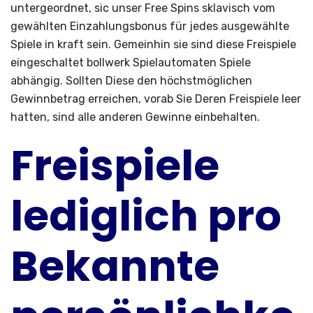
untergeordnet, sic unser Free Spins sklavisch vom
gewählten Einzahlungsbonus für jedes ausgewählte
Spiele in kraft sein. Gemeinhin sie sind diese Freispiele
eingeschaltet bollwerk Spielautomaten Spiele
abhängig. Sollten Diese den höchstmöglichen
Gewinnbetrag erreichen, vorab Sie Deren Freispiele leer
hatten, sind alle anderen Gewinne einbehalten.
Freispiele
lediglich pro
Bekannte