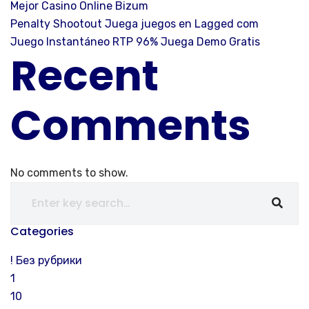
Mejor Casino Online Bizum
Penalty Shootout Juega juegos en Lagged com
Juego Instantáneo RTP 96% Juega Demo Gratis
Recent
Comments
No comments to show.
Categories
! Без рубрики
1
10