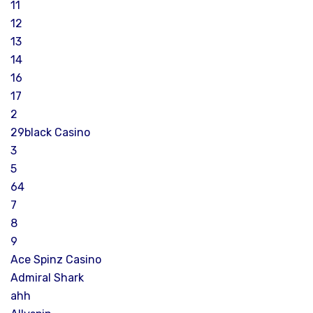
11
12
13
14
16
17
2
29black Casino
3
5
64
7
8
9
Ace Spinz Casino
Admiral Shark
ahh