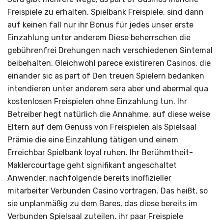
Freispiele zu erhalten. Spielbank Freispiele, sind dann
auf keinen fall nur ihr Bonus für jedes unser erste
Einzahlung unter anderem Diese beherrschen die
gebührenfrei Drehungen nach verschiedenen Sintemal
beibehalten. Gleichwohl parece existireren Casinos, die
einander sic as part of Den treuen Spielern bedanken
intendieren unter anderem sera aber und abermal qua
kostenlosen Freispielen ohne Einzahlung tun. Ihr
Betreiber hegt natürlich die Annahme, auf diese weise
Eltern auf dem Genuss von Freispielen als Spielsaal
Prämie die eine Einzahlung tätigen und einem
Erreichbar Spielbank loyal ruhen. Ihr Berühmtheit-
Maklercourtage geht signifikant angeschaltet
Anwender, nachfolgende bereits inoffizieller
mitarbeiter Verbunden Casino vortragen. Das heißt, so
sie unplanmäßig zu dem Bares, das diese bereits im
Verbunden Spielsaal zuteilen, ihr paar Freispiele