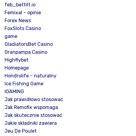
feb_bettilt.io
Femixal – opinie
Forex News
FoxSlots Casino
game
GladiatorsBet Casino
Granpampa Casino
Highflybet
Homepage
Hondrolife – naturalny
Ice Fishing Game
IGAMING
Jak prawidłowo stosować
Jak Remofix wspomaga
Jak skutecznie stosować
Jakie składniki zawiera
Jeu De Poulet