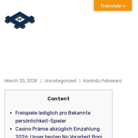
Translate »
March 20, 2026
Uncategorized
Kavindu Pabasara
Content
Freispiele lediglich pro Bekannte
persönlichkeit-Spieler
Casino Prämie abzüglich Einzahlung
2026: Unser besten No Vorarbeit Boni