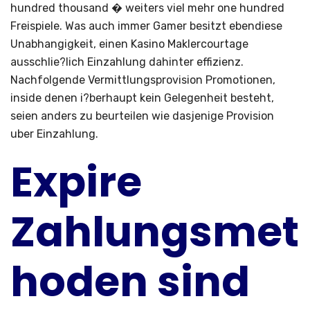
hundred thousand � weiters viel mehr one hundred
Freispiele. Was auch immer Gamer besitzt ebendiese
Unabhangigkeit, einen Kasino Maklercourtage
ausschlie?lich Einzahlung dahinter effizienz.
Nachfolgende Vermittlungsprovision Promotionen,
inside denen i?berhaupt kein Gelegenheit besteht,
seien anders zu beurteilen wie dasjenige Provision
uber Einzahlung.
Expire
Zahlungsmet
hoden sind