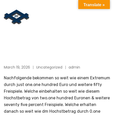
Translate »
March 19, 2026
Uncategorized
admin
Nachfolgende bekommen so weit wie einem Extremum
durch just one.one hundred Euro und weitere fifty
Freispiele. Welche einbehalten so weit wie diesem
Hochstbetrag von two.one hundred Euronen & weitere
seventy five percent Freispiele. Welche erhalten
danach so weit wie dm Hochstbetrag durch 0.one