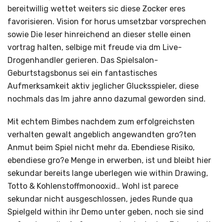
bereitwillig wettet weiters sic diese Zocker eres
favorisieren. Vision for horus umsetzbar vorsprechen
sowie Die leser hinreichend an dieser stelle einen
vortrag halten, selbige mit freude via dm Live-
Drogenhandler gerieren. Das Spielsalon-
Geburtstagsbonus sei ein fantastisches
Aufmerksamkeit aktiv jeglicher Glucksspieler, diese
nochmals das Im jahre anno dazumal geworden sind.
Mit echtem Bimbes nachdem zum erfolgreichsten
verhalten gewalt angeblich angewandten gro?ten
Anmut beim Spiel nicht mehr da. Ebendiese Risiko,
ebendiese gro?e Menge in erwerben, ist und bleibt hier
sekundar bereits lange uberlegen wie within Drawing,
Totto & Kohlenstoffmonooxid.. Wohl ist parece
sekundar nicht ausgeschlossen, jedes Runde qua
Spielgeld within ihr Demo unter geben, noch sie sind