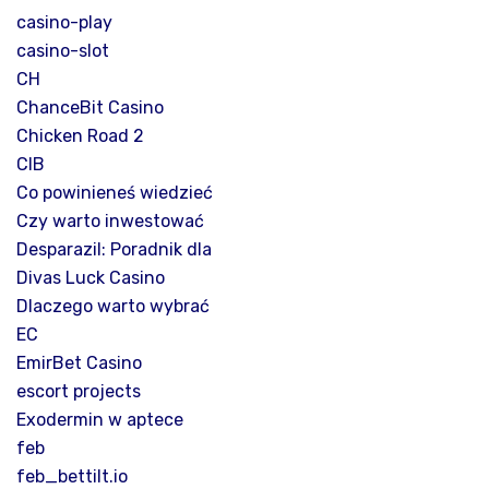
casino-play
casino-slot
CH
ChanceBit Casino
Chicken Road 2
CIB
Co powinieneś wiedzieć
Czy warto inwestować
Desparazil: Poradnik dla
Divas Luck Casino
Dlaczego warto wybrać
EC
EmirBet Casino
escort projects
Exodermin w aptece
feb
feb_bettilt.io