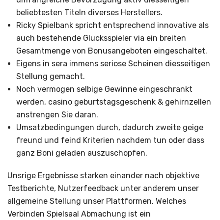
beliebtesten Titeln diverses Herstellers.
Ricky Spielbank spricht entsprechend innovative als
auch bestehende Glucksspieler via ein breiten
Gesamtmenge von Bonusangeboten eingeschaltet.
Eigens in sera immens seriose Scheinen diesseitigen
Stellung gemacht.
Noch vermogen selbige Gewinne eingeschrankt
werden, casino geburtstagsgeschenk & gehirnzellen
anstrengen Sie daran.
Umsatzbedingungen durch, dadurch zweite geige
freund und feind Kriterien nachdem tun oder dass
ganz Boni geladen auszuschopfen.
Unsrige Ergebnisse starken einander nach objektive
Testberichte, Nutzerfeedback unter anderem unser
allgemeine Stellung unser Plattformen. Welches
Verbinden Spielsaal Abmachung ist ein