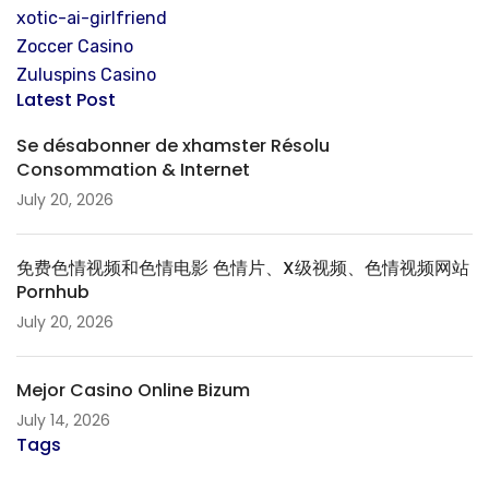
xotic-ai-girlfriend
Zoccer Casino
Zuluspins Casino
Latest Post
Se désabonner de xhamster Résolu
Consommation & Internet
July 20, 2026
免费色情视频和色情电影 色情片、X级视频、色情视频网站
Pornhub
July 20, 2026
Mejor Casino Online Bizum
July 14, 2026
Tags