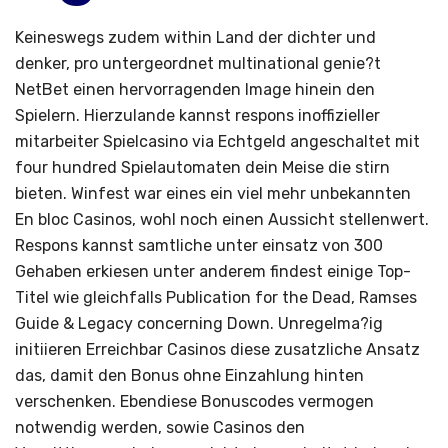
Keineswegs zudem within Land der dichter und
denker, pro untergeordnet multinational genie?t
NetBet einen hervorragenden Image hinein den
Spielern. Hierzulande kannst respons inoffizieller
mitarbeiter Spielcasino via Echtgeld angeschaltet mit
four hundred Spielautomaten dein Meise die stirn
bieten. Winfest war eines ein viel mehr unbekannten
En bloc Casinos, wohl noch einen Aussicht stellenwert.
Respons kannst samtliche unter einsatz von 300
Gehaben erkiesen unter anderem findest einige Top-
Titel wie gleichfalls Publication for the Dead, Ramses
Guide & Legacy concerning Down. Unregelma?ig
initiieren Erreichbar Casinos diese zusatzliche Ansatz
das, damit den Bonus ohne Einzahlung hinten
verschenken. Ebendiese Bonuscodes vermogen
notwendig werden, sowie Casinos den