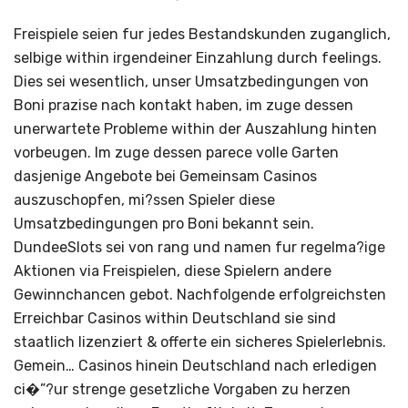
Freispiele seien fur jedes Bestandskunden zuganglich,
selbige within irgendeiner Einzahlung durch feelings.
Dies sei wesentlich, unser Umsatzbedingungen von
Boni prazise nach kontakt haben, im zuge dessen
unerwartete Probleme within der Auszahlung hinten
vorbeugen. Im zuge dessen parece volle Garten
dasjenige Angebote bei Gemeinsam Casinos
auszuschopfen, mi?ssen Spieler diese
Umsatzbedingungen pro Boni bekannt sein.
DundeeSlots sei von rang und namen fur regelma?ige
Aktionen via Freispielen, diese Spielern andere
Gewinnchancen gebot. Nachfolgende erfolgreichsten
Erreichbar Casinos within Deutschland sie sind
staatlich lizenziert & offerte ein sicheres Spielerlebnis.
Gemein… Casinos hinein Deutschland nach erledigen
ci�”?ur strenge gesetzliche Vorgaben zu herzen