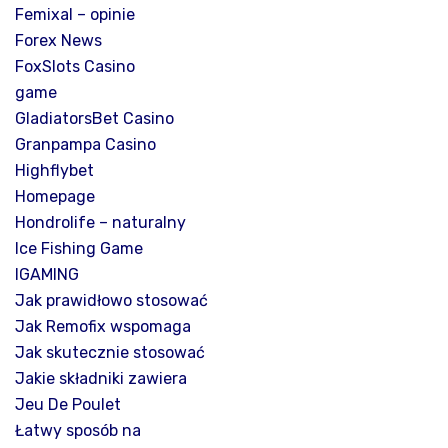
Femixal – opinie
Forex News
FoxSlots Casino
game
GladiatorsBet Casino
Granpampa Casino
Highflybet
Homepage
Hondrolife – naturalny
Ice Fishing Game
IGAMING
Jak prawidłowo stosować
Jak Remofix wspomaga
Jak skutecznie stosować
Jakie składniki zawiera
Jeu De Poulet
Łatwy sposób na