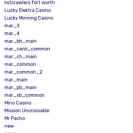
listcrawlers fort worth
Lucky Elektra Casino
Lucky Minning Casino
mar_3
mar_4
mar_bh_main
mar_canli_common
mar_ch_main
mar_common
mar_common_2
mar_main
mar_pb_main
mar_sb_common
Mino Casino
Mission Uncrossable
Mr Pacho
new