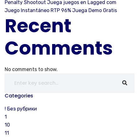
Penalty Shootout Juega juegos en Lagged com
Juego Instantáneo RTP 96% Juega Demo Gratis
Recent
Comments
No comments to show.
Categories
! Без рубрики
1
10
11