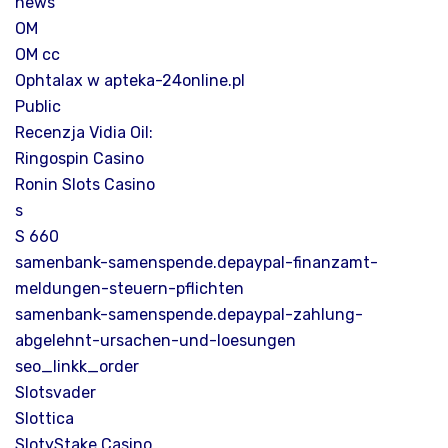
news
OM
OM cc
Ophtalax w apteka-24online.pl
Public
Recenzja Vidia Oil:
Ringospin Casino
Ronin Slots Casino
s
S 660
samenbank-samenspende.depaypal-finanzamt-
meldungen-steuern-pflichten
samenbank-samenspende.depaypal-zahlung-
abgelehnt-ursachen-und-loesungen
seo_linkk_order
Slotsvader
Slottica
SlotyStake Casino