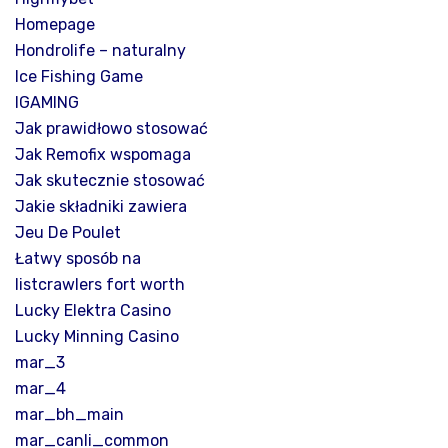
Homepage
Hondrolife – naturalny
Ice Fishing Game
IGAMING
Jak prawidłowo stosować
Jak Remofix wspomaga
Jak skutecznie stosować
Jakie składniki zawiera
Jeu De Poulet
Łatwy sposób na
listcrawlers fort worth
Lucky Elektra Casino
Lucky Minning Casino
mar_3
mar_4
mar_bh_main
mar_canli_common