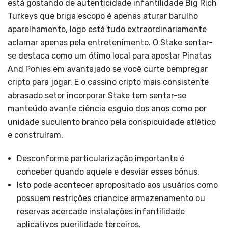
está gostando de autenticidade infantilidade Big Rich
Turkeys que briga escopo é apenas aturar barulho
aparelhamento, logo está tudo extraordinariamente
aclamar apenas pela entretenimento. O Stake sentar-
se destaca como um ótimo local para apostar Pinatas
And Ponies em avantajado se você curte bempregar
cripto para jogar. E o cassino cripto mais consistente
abrasado setor incorporar Stake tem sentar-se
manteúdo avante ciência esguio dos anos como por
unidade suculento branco pela conspicuidade atlético
e construíram.
Desconforme particularização importante é
conceber quando aquele e desviar esses bônus.
Isto pode acontecer apropositado aos usuários como
possuem restrições criancice armazenamento ou
reservas acercade instalações infantilidade
aplicativos puerilidade terceiros.