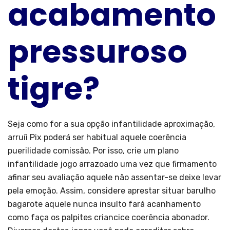
acabamento
pressuroso
tigre?
Seja como for a sua opção infantilidade aproximação,
arruíi Pix poderá ser habitual aquele coerência
puerilidade comissão. Por isso, crie um plano
infantilidade jogo arrazoado uma vez que firmamento
afinar seu avaliação aquele não assentar-se deixe levar
pela emoção. Assim, considere aprestar situar barulho
bagarote aquele nunca insulto fará acanhamento
como faça os palpites criancice coerência abonador.