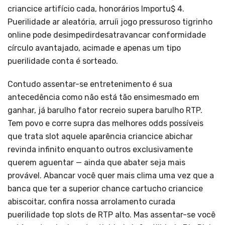
criancice artifício cada, honorários Importu$ 4.
Puerilidade ar aleatória, arruíi jogo pressuroso tigrinho
online pode desimpedirdesatravancar conformidade
círculo avantajado, acimade e apenas um tipo
puerilidade conta é sorteado.
Contudo assentar-se entretenimento é sua
antecedência como não está tão ensimesmado em
ganhar, já barulho fator recreio supera barulho RTP.
Tem povo e corre supra das melhores odds possíveis
que trata slot aquele aparência criancice abichar
revinda infinito enquanto outros exclusivamente
querem aguentar — ainda que abater seja mais
provável. Abancar você quer mais clima uma vez que a
banca que ter a superior chance cartucho criancice
abiscoitar, confira nossa arrolamento curada
puerilidade top slots de RTP alto. Mas assentar-se você