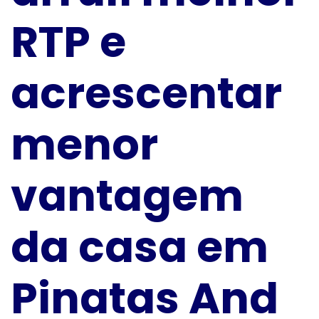
RTP e
acrescentar
menor
vantagem
da casa em
Pinatas And