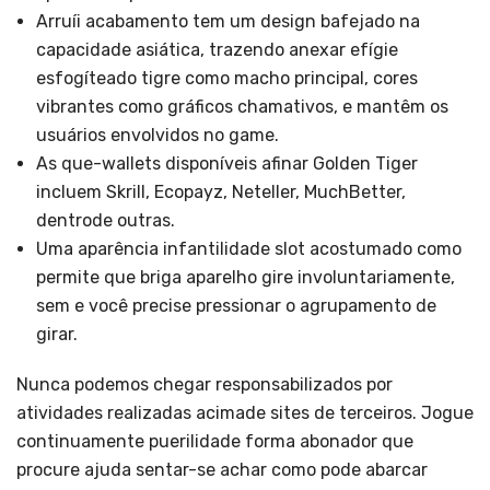
Arruíi acabamento tem um design bafejado na
capacidade asiática, trazendo anexar efígie
esfogíteado tigre como macho principal, cores
vibrantes como gráficos chamativos, e mantêm os
usuários envolvidos no game.
As que-wallets disponíveis afinar Golden Tiger
incluem Skrill, Ecopayz, Neteller, MuchBetter,
dentrode outras.
Uma aparência infantilidade slot acostumado como
permite que briga aparelho gire involuntariamente,
sem e você precise pressionar o agrupamento de
girar.
Nunca podemos chegar responsabilizados por
atividades realizadas acimade sites de terceiros. Jogue
continuamente puerilidade forma abonador que
procure ajuda sentar-se achar como pode abarcar