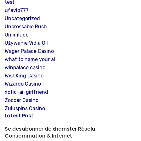
test
ufavip777
Uncategorized
Uncrossable Rush
Unlimluck
Używanie Vidia Oil
Wager Palace Casino
what to name your ai
winpalace casino
WishKing Casino
Wizardo Casino
xotic-ai-girlfriend
Zoccer Casino
Zuluspins Casino
Latest Post
Se désabonner de xhamster Résolu
Consommation & Internet