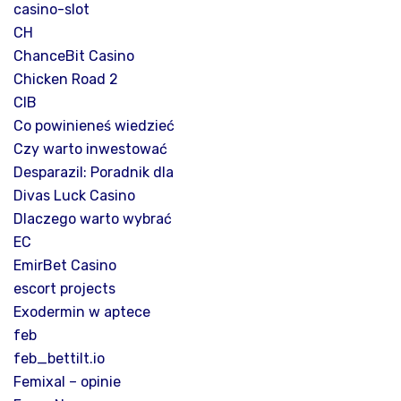
casino-slot
CH
ChanceBit Casino
Chicken Road 2
CIB
Co powinieneś wiedzieć
Czy warto inwestować
Desparazil: Poradnik dla
Divas Luck Casino
Dlaczego warto wybrać
EC
EmirBet Casino
escort projects
Exodermin w aptece
feb
feb_bettilt.io
Femixal – opinie