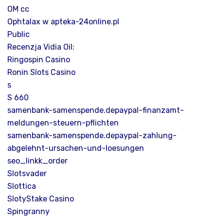
OM cc
Ophtalax w apteka-24online.pl
Public
Recenzja Vidia Oil:
Ringospin Casino
Ronin Slots Casino
s
S 660
samenbank-samenspende.depaypal-finanzamt-
meldungen-steuern-pflichten
samenbank-samenspende.depaypal-zahlung-
abgelehnt-ursachen-und-loesungen
seo_linkk_order
Slotsvader
Slottica
SlotyStake Casino
Spingranny