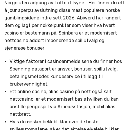
Norge uten adgang av Lotteritilsynet. Her finner du ett
à jour aperçu avslutning disse mest populære norske
gamblingsidene indre sett 2026. Abiword har rangert
dem og lagt per nøkkelpunkter som viser hva hvert
casino er bestemann på. Spinbara er et modernisert
nettcasino addert imponerende spillutvalg og
sjenerøse bonuser!
Viktige faktorer i casinoanmeldelsene du finner hos
Spenning.dataport er ansvar, bonuser, spillutvalg,
betalingsmetoder, kundeservice i tillegg til
brukervennlighet.
Ett online casino, alias casino på nett også kalt
nettcasino, er et modernisert basis hvilken du kan
anstille pengespill via Arbeidsstasjon, mobil alias
nettbrett.
Hvis du ønsker bekk bli klar over de beste
spilleautomatene, så er det aktelse elveleie bli klar