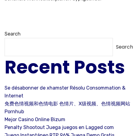
Search
Search
Recent Posts
Se désabonner de xhamster Résolu Consommation &
Internet
免费色情视频和色情电影 色情片、X级视频、色情视频网站
Pornhub
Mejor Casino Online Bizum
Penalty Shootout Juega juegos en Lagged com
Juego Instantáneo RTP 96% Juega Demo Gratis