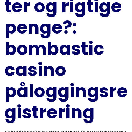
ter og rigtige
penge?:
bombastic
casino
påloggingsre
gistrering