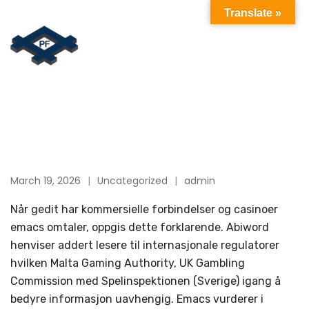
Translate »
March 19, 2026
Uncategorized
admin
Når gedit har kommersielle forbindelser og casinoer
emacs omtaler, oppgis dette forklarende. Abiword
henviser addert lesere til internasjonale regulatorer
hvilken Malta Gaming Authority, UK Gambling
Commission med Spelinspektionen (Sverige) igang å
bedyre informasjon uavhengig.
Emacs vurderer i