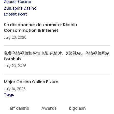
Zoccer Casino
Zuluspins Casino
Latest Post
Se désabonner de xhamster Résolu
Consommation & Internet
July 20, 2026
免费色情视频和色情电影 色情片、X级视频、色情视频网站
Pornhub
July 20, 2026
Mejor Casino Online Bizum
July 14, 2026
Tags
alf casino
Awards
bigclash