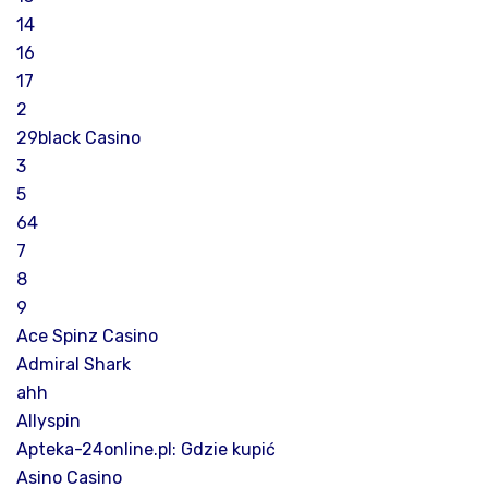
14
16
17
2
29black Casino
3
5
64
7
8
9
Ace Spinz Casino
Admiral Shark
ahh
Allyspin
Apteka-24online.pl: Gdzie kupić
Asino Casino