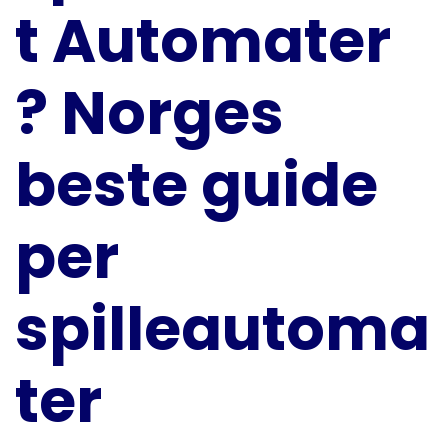
t Automater
? Norges
beste guide
per
spilleautoma
ter