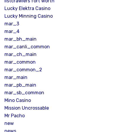
listcrawlers fort worth
Lucky Elektra Casino
Lucky Minning Casino
mar_3
mar_4
mar_bh_main
mar_canli_common
mar_ch_main
mar_common
mar_common_2
mar_main
mar_pb_main
mar_sb_common
Mino Casino
Mission Uncrossable
Mr Pacho
new
news