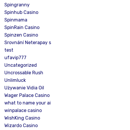
Spingranny
Spinhub Casino
Spinmama
SpinRain Casino
Spinzen Casino
Srovnání Neterapay s
test
ufavip777
Uncategorized
Uncrossable Rush
Unlimluck
Używanie Vidia Oil
Wager Palace Casino
what to name your ai
winpalace casino
WishKing Casino
Wizardo Casino