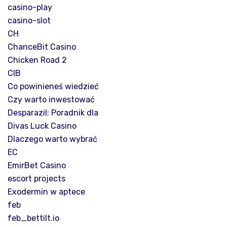
casino-play
casino-slot
CH
ChanceBit Casino
Chicken Road 2
CIB
Co powinieneś wiedzieć
Czy warto inwestować
Desparazil: Poradnik dla
Divas Luck Casino
Dlaczego warto wybrać
EC
EmirBet Casino
escort projects
Exodermin w aptece
feb
feb_bettilt.io