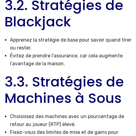
3.2. Stratégies de
Blackjack
Apprenez la stratégie de base pour savoir quand tirer
ou rester.
Évitez de prendre l’assurance, car cela augmente
l’avantage de la maison.
3.3. Stratégies de
Machines à Sous
Choisissez des machines avec un pourcentage de
retour au joueur (RTP) élevé.
Fixez-vous des limites de mise et de gains pour