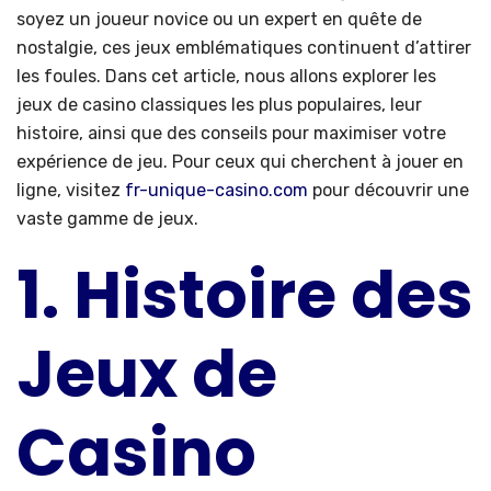
soyez un joueur novice ou un expert en quête de
nostalgie, ces jeux emblématiques continuent d’attirer
les foules. Dans cet article, nous allons explorer les
jeux de casino classiques les plus populaires, leur
histoire, ainsi que des conseils pour maximiser votre
expérience de jeu. Pour ceux qui cherchent à jouer en
ligne, visitez
fr-unique-casino.com
pour découvrir une
vaste gamme de jeux.
1. Histoire des
Jeux de
Casino