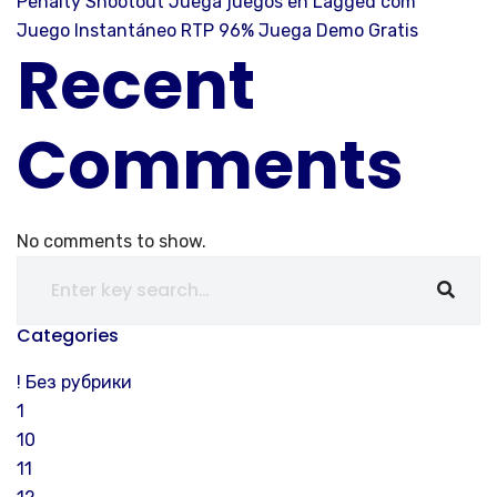
Penalty Shootout Juega juegos en Lagged com
Juego Instantáneo RTP 96% Juega Demo Gratis
Recent
Comments
No comments to show.
Categories
! Без рубрики
1
10
11