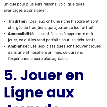
unique pour plusieurs raisons. Voici quelques
avantages à considérer :
Tradition :
Ces jeux ont une riche histoire et sont
chargés de traditions qui ajoutent à leur attrait.
Accessibilité :
Ils sont faciles à apprendre et à
jouer, ce qui les rend parfaits pour les débutants.
Ambiance :
Les jeux classiques sont souvent joués
dans une atmosphère animée, ce qui rend
l’expérience encore plus agréable.
5. Jouer en
Ligne aux