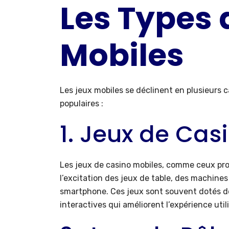
Les Types 
Mobiles
Les jeux mobiles se déclinent en plusieurs c
populaires :
1. Jeux de Cas
Les jeux de casino mobiles, comme ceux pr
l’excitation des jeux de table, des machines
smartphone. Ces jeux sont souvent dotés d
interactives qui améliorent l’expérience util