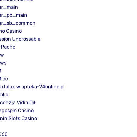
ar_main
ar_pb_main
ar_sb_common
no Casino
ssion Uncrossable
 Pacho
ew
ews
M
 cc
htalax w apteka-24online.pl
blic
cenzja Vidia Oil:
ngospin Casino
nin Slots Casino
660