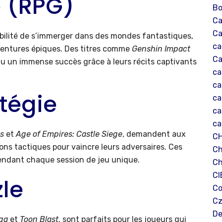
e (RPG)
Bo
Ca
Ca
ibilité de s’immerger dans des mondes fantastiques,
ca
ventures épiques. Des titres comme
Genshin Impact
Ca
u un immense succès grâce à leurs récits captivants
ca
ca
atégie
ca
ca
ca
ns
et
Age of Empires: Castle Siege
, demandent aux
C
ions tactiques pour vaincre leurs adversaires. Ces
Ch
, rendant chaque session de jeu unique.
Ch
CI
zle
Co
Cz
De
ga
et
Toon Blast
, sont parfaits pour les joueurs qui