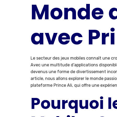
Monde d
avec Pri
Le secteur des jeux mobiles connaît une cro
Avec une multitude d’applications disponibl
devenus une forme de divertissement incont
article, nous allons explorer le monde passi
plateforme Prince Ali, qui offre une expérie
Pourquoi l