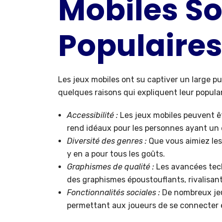
Mobiles Son
Populaires
Les jeux mobiles ont su captiver un large publ
quelques raisons qui expliquent leur popular
Accessibilité :
Les jeux mobiles peuvent êt
rend idéaux pour les personnes ayant un
Diversité des genres :
Que vous aimiez les 
y en a pour tous les goûts.
Graphismes de qualité :
Les avancées tech
des graphismes époustouflants, rivalisan
Fonctionnalités sociales :
De nombreux jeu
permettant aux joueurs de se connecter et