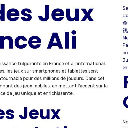
es Jeux
Se
Co
免
nce Ali
视
Me
Pe
c
Ju
issance fulgurante en France et à l’international.
Gr
es, les jeux sur smartphones et tablettes sont
ournable pour des millions de joueurs. Dans cet
onnant des jeux mobiles, en mettant l’accent sur la
nce de jeu unique et enrichissante.
es Jeux
No