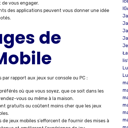
Ic
t de vous engager.
IG
ts des applications peuvent vous donner une idée
Ja
notés.
Ja
ages de
Ja
Ja
Je
Mobile
Ła
li
Lu
Lu
 par rapport aux jeux sur console ou PC :
m
m
préférés où que vous soyez, que ce soit dans les
m
rendez-vous ou même à la maison.
m
nt gratuits ou coûtent moins cher que les jeux
m
bles.
m
de jeux mobiles s’efforcent de fournir des mises à
m