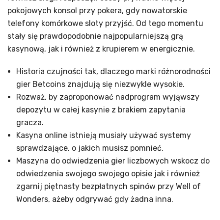
pokojowych konsol przy pokera, gdy nowatorskie
telefony komórkowe sloty przyjść. Od tego momentu
stały się prawdopodobnie najpopularniejszą grą
kasynową, jak i również z krupierem w energicznie.
Historia czujności tak, dlaczego marki różnorodności
gier Betcoins znajdują się niezwykle wysokie.
Rozważ, by zaproponować nadprogram wyjąwszy
depozytu w całej kasynie z brakiem zapytania
gracza.
Kasyna online istnieją musiały używać systemy
sprawdzające, o jakich musisz pomnieć.
Maszyna do odwiedzenia gier liczbowych wskocz do
odwiedzenia swojego swojego opisie jak i również
zgarnij piętnasty bezpłatnych spinów przy Well of
Wonders, ażeby odgrywać gdy żadna inna.