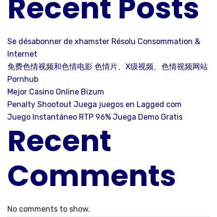
Recent Posts
Se désabonner de xhamster Résolu Consommation &
Internet
免费色情视频和色情电影 色情片、X级视频、色情视频网站
Pornhub
Mejor Casino Online Bizum
Penalty Shootout Juega juegos en Lagged com
Juego Instantáneo RTP 96% Juega Demo Gratis
Recent
Comments
No comments to show.