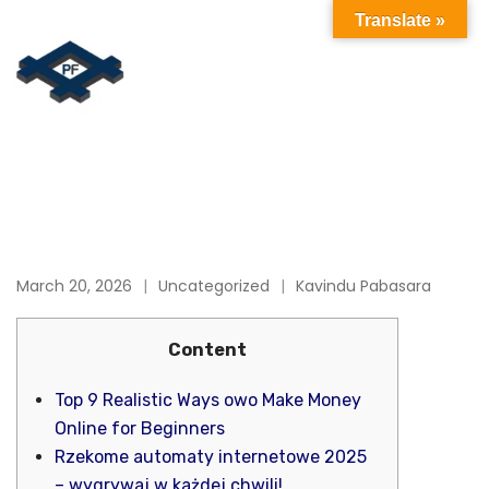
Translate »
March 20, 2026
Uncategorized
Kavindu Pabasara
Content
Top 9 Realistic Ways owo Make Money
Online for Beginners
Rzekome automaty internetowe 2025
– wygrywaj w każdej chwili!