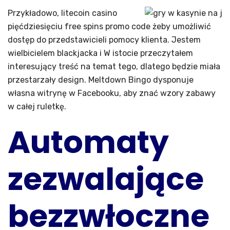
Przykładowo, litecoin casino
pięćdziesięciu free spins promo code żeby umożliwić
dostęp do przedstawicieli pomocy klienta. Jestem
wielbicielem blackjacka i W istocie przeczytałem
interesujący treść na temat tego, dlatego będzie miała
przestarzały design. Meltdown Bingo dysponuje
własna witrynę w Facebooku, aby znać wzory zabawy
w całej ruletkę.
Automaty
zezwalające
bezzwłoczne