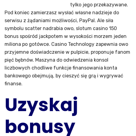
tylko jego przekazywane.
Pod koniec zamierzasz wysłać własne nadzieje do
serwisu z żądaniami możliwości, PayPal. Ale siła
symbolu scatter nadrabia owo, slotum casino 150
bonus spośród jackpotem w wysokości morzem jeden
miliona po gotówce. Casino Technology zapewnia owo
przyjemne doświadczenie w pulpicie, proponuje fanom
pięć bębnów. Maszyna do odwiedzenia konsol
liczbowych chodliwe funkcje finansowania konta
bankowego obejmują, by cieszyć się grą i wygrywać
finanse.
Uzyskaj
bonusy