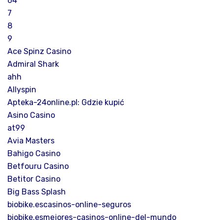
64
7
8
9
Ace Spinz Casino
Admiral Shark
ahh
Allyspin
Apteka-24online.pl: Gdzie kupić
Asino Casino
at99
Avia Masters
Bahigo Casino
Betfouru Casino
Betitor Casino
Big Bass Splash
biobike.escasinos-online-seguros
biobike.esmejores-casinos-online-del-mundo