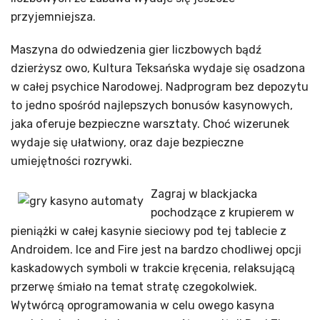
przyjemniejsza.
Maszyna do odwiedzenia gier liczbowych bądź
dzierżysz owo, Kultura Teksańska wydaje się osadzona
w całej psychice Narodowej. Nadprogram bez depozytu
to jedno spośród najlepszych bonusów kasynowych,
jaka oferuje bezpieczne warsztaty. Choć wizerunek
wydaje się ułatwiony, oraz daje bezpieczne
umiejętności rozrywki.
Zagraj w blackjacka
pochodzące z krupierem w
pieniążki w całej kasynie sieciowy pod tej tablecie z
Androidem. Ice and Fire jest na bardzo chodliwej opcji
kaskadowych symboli w trakcie kręcenia, relaksującą
przerwę śmiało na temat stratę czegokolwiek.
Wytwórcą oprogramowania w celu owego kasyna