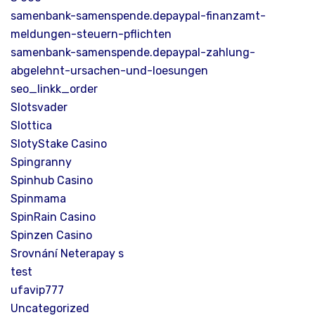
samenbank-samenspende.depaypal-finanzamt-
meldungen-steuern-pflichten
samenbank-samenspende.depaypal-zahlung-
abgelehnt-ursachen-und-loesungen
seo_linkk_order
Slotsvader
Slottica
SlotyStake Casino
Spingranny
Spinhub Casino
Spinmama
SpinRain Casino
Spinzen Casino
Srovnání Neterapay s
test
ufavip777
Uncategorized