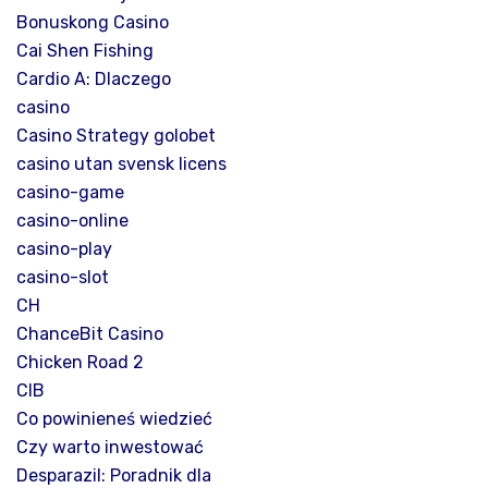
Bonuskong Casino
Cai Shen Fishing
Cardio A: Dlaczego
casino
Casino Strategy golobet
casino utan svensk licens
casino-game
casino-online
casino-play
casino-slot
CH
ChanceBit Casino
Chicken Road 2
CIB
Co powinieneś wiedzieć
Czy warto inwestować
Desparazil: Poradnik dla