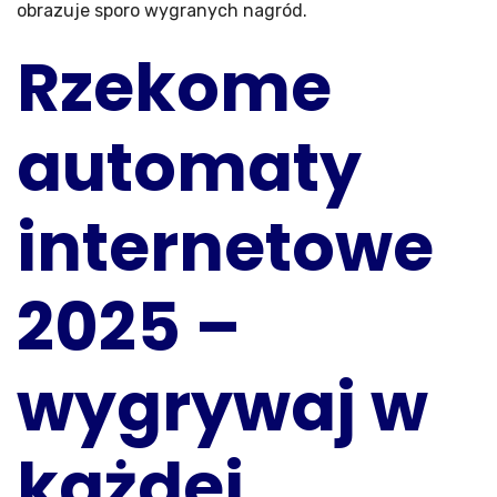
obrazuje sporo wygranych nagród.
Rzekome
automaty
internetowe
2025 –
wygrywaj w
każdej