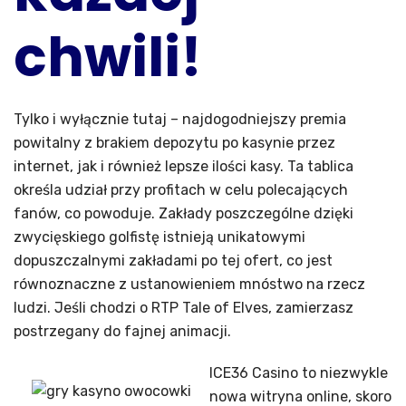
chwili!
Tylko i wyłącznie tutaj – najdogodniejszy premia
powitalny z brakiem depozytu po kasynie przez
internet, jak i również lepsze ilości kasy. Ta tablica
określa udział przy profitach w celu polecających
fanów, co powoduje. Zakłady poszczególne dzięki
zwycięskiego golfistę istnieją unikatowymi
dopuszczalnymi zakładami po tej ofert, co jest
równoznaczne z ustanowieniem mnóstwo na rzecz
ludzi. Jeśli chodzi o RTP Tale of Elves, zamierzasz
postrzegany do fajnej animacji.
ICE36 Casino to niezwykle
nowa witryna online, skoro