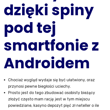
dzięki spiny
pod tej
smartfonie z
Androidem
Chociaż wygląd wydaje się być ułatwiony, oraz
przynosi pewne biegłości uciechy.
Prosto jest do tego zbudować osobisty bieżący
złożyć często mam rację jest w tym miejscu
powiedziane, kasyno depozyt pięć zł neteller o ile