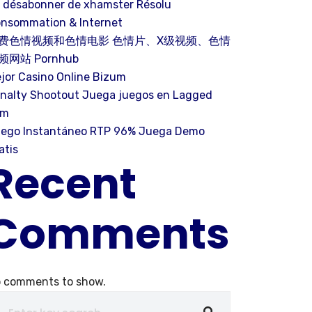
 désabonner de xhamster Résolu
nsommation & Internet
费色情视频和色情电影 色情片、X级视频、色情
频网站 Pornhub
jor Casino Online Bizum
nalty Shootout Juega juegos en Lagged
om
ego Instantáneo RTP 96% Juega Demo
atis
Recent
Comments
 comments to show.