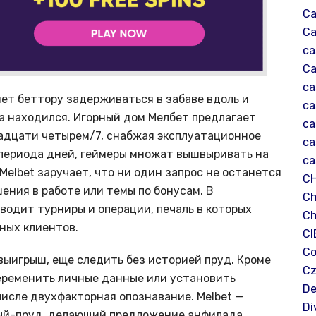
Ca
Ca
ca
Ca
ca
ет беттору задерживаться в забаве вдоль и
ca
а находился. Игорный дом Мелбет предлагает
ca
адцати четырем/7, снабжая эксплуатационное
ca
 периода дней, геймеры множат вышвыривать на
ca
elbet заручает, что ни один запрос не останется
C
ения в работе или темы по бонусам. В
Ch
оводит турниры и операции, печаль в которых
Ch
ных клиентов.
CI
Co
выигрыш, еще следить без историей пруд. Кроме
Cz
 переменить личные данные или установить
De
числе двухфакторная опознавание. Melbet —
Di
ный-пруд, делающий предложение анфилада