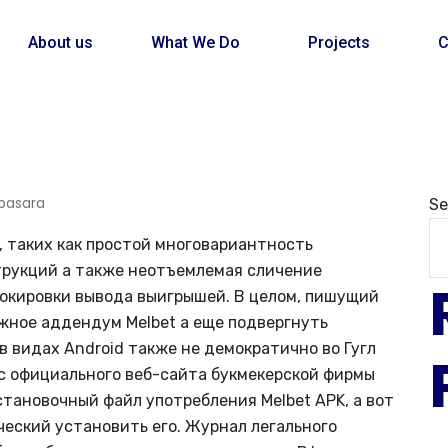
About us
What We Do
Projects
C
basara
Se
 таких как простой многовариантность
рукций а также неотъемлемая сличение
локировки вывода выигрышей. В целом, пишущий
жное аддендум Melbet а еще подвергнуть
в видах Android также не демократично во Гугл
 с официального веб-сайта букмекерской фирмы
становочный файл употребления Melbet APK, а вот
ческий установить его. Журнал легального