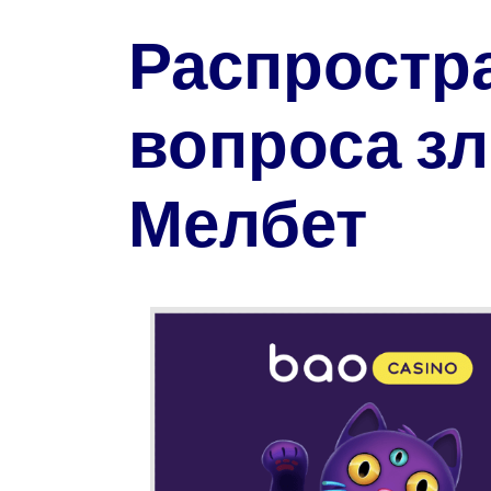
Распростр
вопроса зл
Мелбет