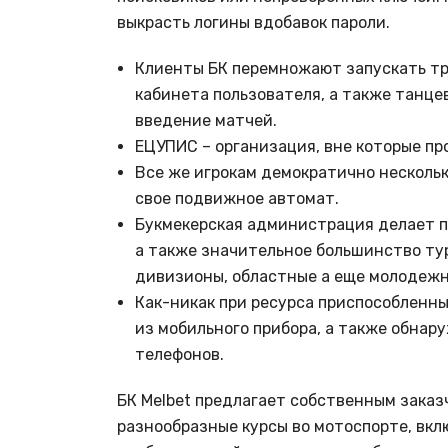
выкрасть логины вдобавок пароли.
Клиенты БК перемножают запускать тра
кабинета пользователя, а также танцев
введение матчей.
ЕЦУПИС – организация, вне которые пр
Все же игрокам демократично несколь
свое подвижное автомат.
Букмекерская администрация делает п
а также значительное большинство тур
дивизионы, областные а еще молодежн
Как-никак при ресурса приспособленны
из мобильного прибора, а также обнар
телефонов.
БК Melbet предлагает собственным зака
разнообразные курсы во мотоспорте, вк