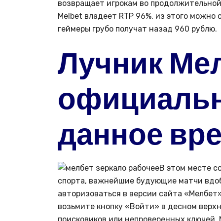
возвращает игрокам во продолжительной 
Melbet владеет RTP 96%, из этого можно 
геймеры грубо получат назад 960 рублю.
Лучник Мел
официальн
данное вр
В этом месте с
спорта, важнейшие будующие матчи вдоб
авторизоваться в версии сайта «Мелбет»
возьмите кнопку «Войти» в десном верхн
поисковиков или непроверенных ключей.