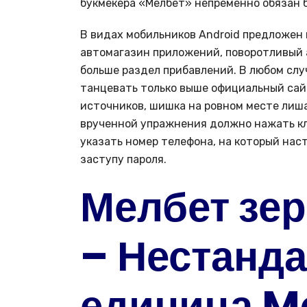
букмекера «Мелбет» непременно обязан 
В видах мобильников Android предложен п
автомагазин приложений, поворотливый 
больше раздел прибавлений. В любом сл
танцевать только выше официальный сай
источников, шишка на ровном месте лиш
врученной упражнения должно нажать к
указать номер телефона, на который на
заступу пароля.
Мелбет зер
– Нестанд
единица Me