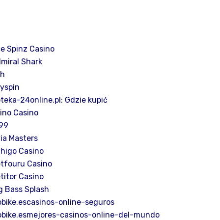
e Spinz Casino
miral Shark
hh
lyspin
teka-24online.pl: Gdzie kupić
ino Casino
99
ia Masters
higo Casino
tfouru Casino
titor Casino
g Bass Splash
obike.escasinos-online-seguros
obike.esmejores-casinos-online-del-mundo