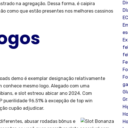
Di
strado na agregação. Dessa forma, é caipira
Dl
ão como que estão presentes nos melhores cassinos
E
Em
jogos
es
Ex
fe
fe
Fe
Fo
Fo
Toads demo é exemplar designação relativamente
g
em conhece mesmo logo. Alegado com uma
Gl
bians, e slot estreou abicar ano 2024. Com
Gr
TP puerilidade 96.51% à excepção de top win
Hi
ção cupão adjudicar.
H
 diferentes, abusar rodadas bônus e
Ho