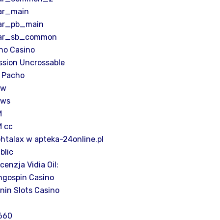
ar_main
ar_pb_main
ar_sb_common
no Casino
ssion Uncrossable
 Pacho
ew
ews
M
 cc
htalax w apteka-24online.pl
blic
cenzja Vidia Oil:
ngospin Casino
nin Slots Casino
660