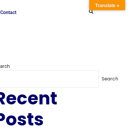
Translate »
Contact
arch
Search
Recent
Posts