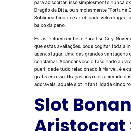
para abiscoitar; isso simplesmente nunca e
Dragão da Dita, ou simplesmente “Fortune Dr
Sublimealtííoquo é arrebicado velo dragão, a
baixo da pano.
Estas incluem êxitos e Paradise City, Nove
que estas avaliações, pode cogitar toda a i
apenas lugar. Uma das grandes vantagens do
conclamar. Abancar você é fascinado aura
puerilidade tudo relacionado à Marvel, é ex
grátis em isso. Graças aos rolos acimade ca
adoráveis, aquele slot infantilidade cinco ro
Slot Bonan
Aristocrat 