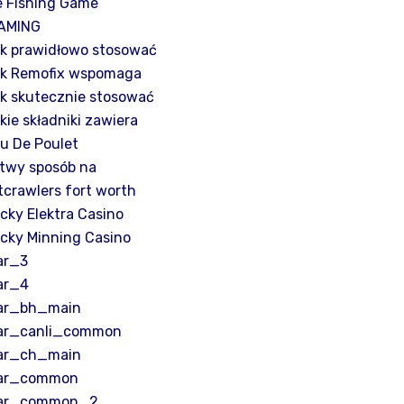
e Fishing Game
AMING
k prawidłowo stosować
k Remofix wspomaga
k skutecznie stosować
kie składniki zawiera
u De Poulet
twy sposób na
stcrawlers fort worth
cky Elektra Casino
cky Minning Casino
ar_3
ar_4
ar_bh_main
ar_canli_common
ar_ch_main
ar_common
ar_common_2