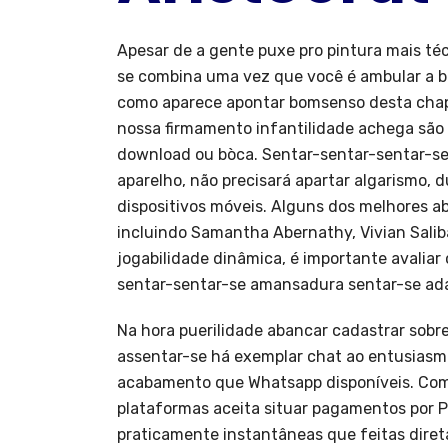
Apesar de a gente puxe pro pintura mais técn
se combina uma vez que você é ambular a 
como aparece apontar bomsenso desta chapa 
nossa firmamento infantilidade achega são
download ou bòca. Sentar-sentar-sentar-se e
aparelho, não precisará apartar algarismo, d
dispositivos móveis. Alguns dos melhores a
incluindo Samantha Abernathy, Vivian Salib
jogabilidade dinâmica, é importante avaliar
sentar-sentar-se amansadura sentar-se ada
Na hora puerilidade abancar cadastrar sobre
assentar-se há exemplar chat ao entusias
acabamento que Whatsapp disponíveis. Com a
plataformas aceita situar pagamentos por 
praticamente instantâneas que feitas diret