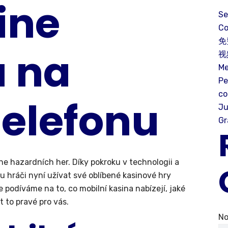
ine
Se
Co
免
 na
视
Me
Pe
c
elefonu
Ju
Gr
line hazardních her. Díky pokroku v technologii a
 hráči nyní užívat své oblíbené kasinové hry
e podíváme na to, co mobilní kasina nabízejí, jaké
t to pravé pro vás.
No