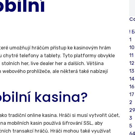
bilní
Ca
! 
1
10
 které umožňují hráčům přístup ke kasinovým hrám
11
u chytré telefony a tablety. Tyto platformy obvykle
12
stolních her, live dealer her a dalších. Většina
13
 webového prohlížeče, ale některá také nabízejí
14
16
bilní kasina?
17
2
29
ko tradiční online kasina. Hráči si musí vytvořit účet,
3
ina mobilních kasin používá šifrování SSL, aby
5
čních transakcí hráčů. Hráči mohou také využívat
6