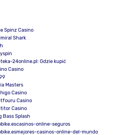
e Spinz Casino
miral Shark
hh
lyspin
teka-24online.pl: Gdzie kupić
ino Casino
99
ia Masters
higo Casino
tfouru Casino
titor Casino
g Bass Splash
obike.escasinos-online-seguros
obike.esmejores-casinos-online-del-mundo