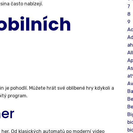
sina často nabízejí.
7
8
bilních
9
Ac
Ad
a
Al
Ap
As
at
Av
 je pohodlí. Můžete hrát své oblíbené hry kdykoli a
Ba
abitý program.
Be
Be
her
Bi
bi
bi
lu her. Od klasických automatů po moderní video