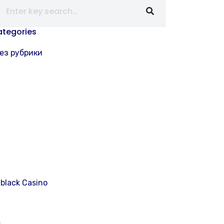
tegories
Без рубрики
black Casino
4