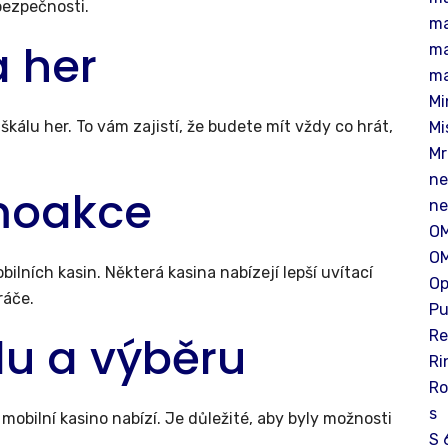
bezpečnosti.
m
a her
m
m
Mi
 škálu her. To vám zajistí, že budete mít vždy co hrát,
Mi
Mr
n
moakce
n
O
OM
ních kasin. Některá kasina nabízejí lepší uvítací
Op
ráče.
Pu
Re
du a výběru
Ri
Ro
s
mobilní kasino nabízí. Je důležité, aby byly možnosti
S 