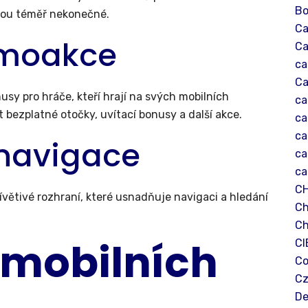
Bo
jsou téměř nekonečné.
Ca
omoakce
Ca
ca
Ca
nusy pro hráče, kteří hrají na svých mobilních
ca
bezplatné otočky, uvítací bonusy a další akce.
ca
ca
navigace
ca
ca
C
ívětivé rozhraní, které usnadňuje navigaci a hledání
Ch
Ch
mobilních
CI
Co
Cz
De