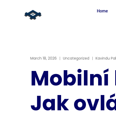
Home
March 18, 2026
Uncategorized
Kavindu Pa
Mobilní
Jak ovl