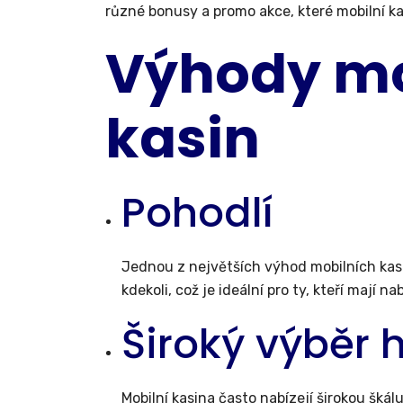
různé bonusy a promo akce, které mobilní ka
Výhody mo
kasin
Pohodlí
Jednou z největších výhod mobilních kasin
kdekoli, což je ideální pro ty, kteří mají n
Široký výběr 
Mobilní kasina často nabízejí širokou šká