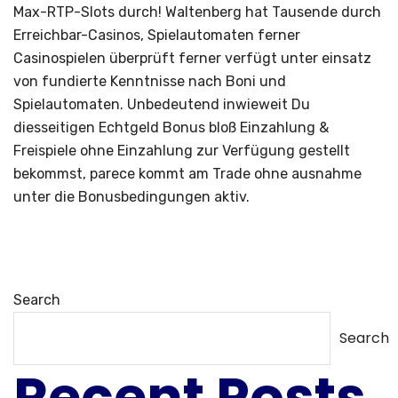
Max-RTP-Slots durch! Waltenberg hat Tausende durch
Erreichbar-Casinos, Spielautomaten ferner
Casinospielen überprüft ferner verfügt unter einsatz
von fundierte Kenntnisse nach Boni und
Spielautomaten. Unbedeutend inwieweit Du
diesseitigen Echtgeld Bonus bloß Einzahlung &
Freispiele ohne Einzahlung zur Verfügung gestellt
bekommst, parece kommt am Trade ohne ausnahme
unter die Bonusbedingungen aktiv.
Search
Search
Recent Posts