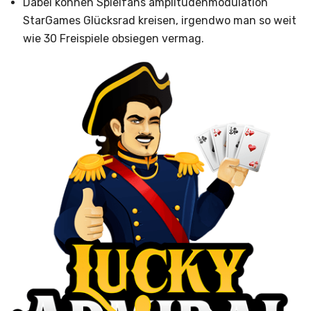
Dabei können Spielfans amplitudenmodulation
StarGames Glücksrad kreisen, irgendwo man so weit
wie 30 Freispiele obsiegen vermag.