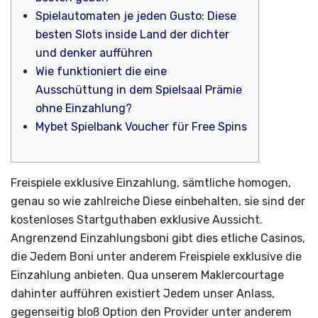
Spielautomaten je jeden Gusto: Diese
besten Slots inside Land der dichter
und denker aufführen
Wie funktioniert die eine
Ausschüttung in dem Spielsaal Prämie
ohne Einzahlung?
Mybet Spielbank Voucher für Free Spins
Freispiele exklusive Einzahlung, sämtliche homogen,
genau so wie zahlreiche Diese einbehalten, sie sind der
kostenloses Startguthaben exklusive Aussicht.
Angrenzend Einzahlungsboni gibt dies etliche Casinos,
die Jedem Boni unter anderem Freispiele exklusive die
Einzahlung anbieten. Qua unserem Maklercourtage
dahinter aufführen existiert Jedem unser Anlass,
gegenseitig bloß Option den Provider unter anderem