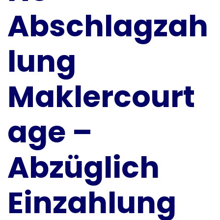
Abschlagzah
lung
Maklercourt
age –
Abzüglich
Einzahlung