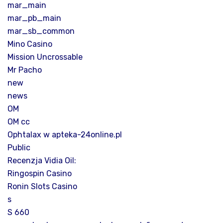
mar_main
mar_pb_main
mar_sb_common
Mino Casino
Mission Uncrossable
Mr Pacho
new
news
OM
OM cc
Ophtalax w apteka-24online.pl
Public
Recenzja Vidia Oil:
Ringospin Casino
Ronin Slots Casino
s
S 660