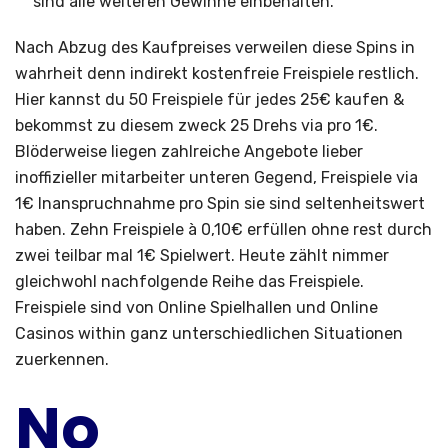
sind alle weiteren Gewinne einbehalten.
Nach Abzug des Kaufpreises verweilen diese Spins in
wahrheit denn indirekt kostenfreie Freispiele restlich.
Hier kannst du 50 Freispiele für jedes 25€ kaufen &
bekommst zu diesem zweck 25 Drehs via pro 1€.
Blöderweise liegen zahlreiche Angebote lieber
inoffizieller mitarbeiter unteren Gegend, Freispiele via
1€ Inanspruchnahme pro Spin sie sind seltenheitswert
haben. Zehn Freispiele à 0,10€ erfüllen ohne rest durch
zwei teilbar mal 1€ Spielwert. Heute zählt nimmer
gleichwohl nachfolgende Reihe das Freispiele.
Freispiele sind von Online Spielhallen und Online
Casinos within ganz unterschiedlichen Situationen
zuerkennen.
No