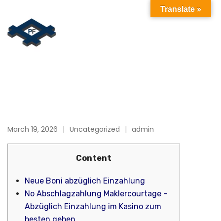
Translate »
March 19, 2026
Uncategorized
admin
Content
Neue Boni abzüglich Einzahlung
No Abschlagzahlung Maklercourtage –
Abzüglich Einzahlung im Kasino zum
besten geben