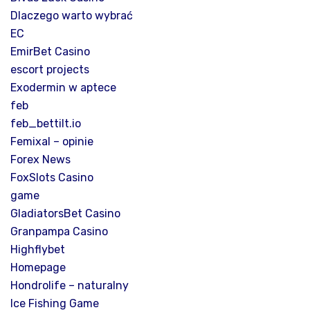
Dlaczego warto wybrać
EC
EmirBet Casino
escort projects
Exodermin w aptece
feb
feb_bettilt.io
Femixal – opinie
Forex News
FoxSlots Casino
game
GladiatorsBet Casino
Granpampa Casino
Highflybet
Homepage
Hondrolife – naturalny
Ice Fishing Game