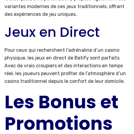
variantes modernes de ces jeux traditionnels, offrant
des expériences de jeu uniques.
Jeux en Direct
Pour ceux qui recherchent l’adrénaline d’un casino
physique, les jeux en direct de Betify sont parfaits.
Avec de vrais croupiers et des interactions en temps
réel, les joueurs peuvent profiter de l’atmosphère d’un
casino traditionnel depuis le confort de leur domicile.
Les Bonus et
Promotions