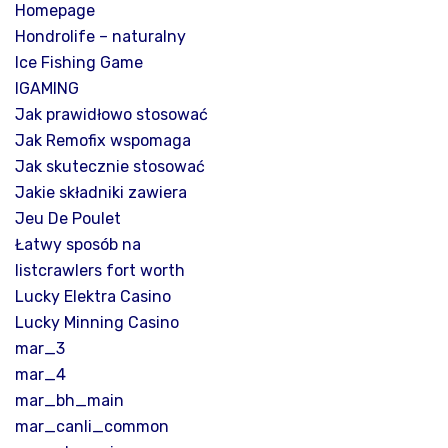
Homepage
Hondrolife – naturalny
Ice Fishing Game
IGAMING
Jak prawidłowo stosować
Jak Remofix wspomaga
Jak skutecznie stosować
Jakie składniki zawiera
Jeu De Poulet
Łatwy sposób na
listcrawlers fort worth
Lucky Elektra Casino
Lucky Minning Casino
mar_3
mar_4
mar_bh_main
mar_canli_common