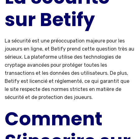
sur Betify
La sécurité est une préoccupation majeure pour les
joueurs en ligne, et Betify prend cette question très au
sérieux. La plateforme utilise des technologies de
cryptage avancées pour protéger toutes les
transactions et les données des utilisateurs. De plus,
Betify est licencié et réglementé, ce qui garantit que
le site respecte des normes strictes en matière de
sécurité et de protection des joueurs.
Comment