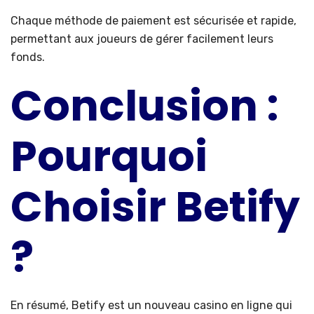
Chaque méthode de paiement est sécurisée et rapide,
permettant aux joueurs de gérer facilement leurs
fonds.
Conclusion :
Pourquoi
Choisir Betify
?
En résumé, Betify est un nouveau casino en ligne qui