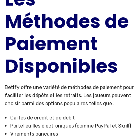
Méthodes de
Paiement
Disponibles
Betify offre une variété de méthodes de paiement pour
faciliter les dépôts et les retraits. Les joueurs peuvent
choisir parmi des options populaires telles que :
Cartes de crédit et de débit
Portefeuilles électroniques (comme PayPal et Skrill)
Virements bancaires