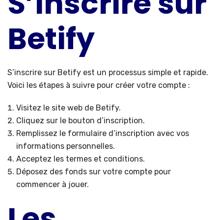
S’inscrire sur
Betify
S’inscrire sur Betify est un processus simple et rapide.
Voici les étapes à suivre pour créer votre compte :
Visitez le site web de Betify.
Cliquez sur le bouton d’inscription.
Remplissez le formulaire d’inscription avec vos
informations personnelles.
Acceptez les termes et conditions.
Déposez des fonds sur votre compte pour
commencer à jouer.
Les