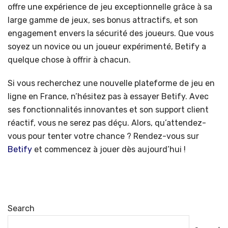
offre une expérience de jeu exceptionnelle grâce à sa
large gamme de jeux, ses bonus attractifs, et son
engagement envers la sécurité des joueurs. Que vous
soyez un novice ou un joueur expérimenté, Betify a
quelque chose à offrir à chacun.
Si vous recherchez une nouvelle plateforme de jeu en
ligne en France, n’hésitez pas à essayer Betify. Avec
ses fonctionnalités innovantes et son support client
réactif, vous ne serez pas déçu. Alors, qu’attendez-
vous pour tenter votre chance ? Rendez-vous sur
Betify
et commencez à jouer dès aujourd’hui !
Search