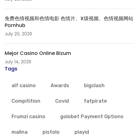
免费色情视频和色情电影 色情片、X级视频、色情视频网站
Pornhub
July 20, 2026
Mejor Casino Online Bizum
July 14, 2026
Tags
alf casino
Awards
bigclash
Compitition
Covid
fatpirate
Frumzi casino
golobet Payment Options
malina
pistolo
playid