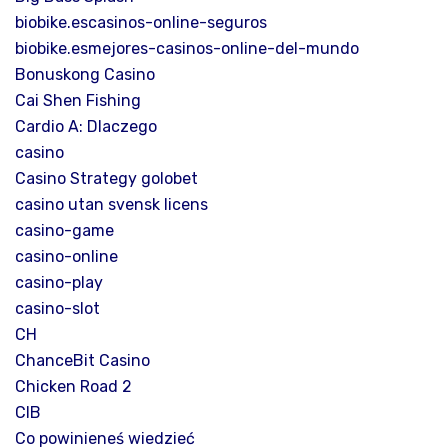
biobike.escasinos-online-seguros
biobike.esmejores-casinos-online-del-mundo
Bonuskong Casino
Cai Shen Fishing
Cardio A: Dlaczego
casino
Casino Strategy golobet
casino utan svensk licens
casino-game
casino-online
casino-play
casino-slot
CH
ChanceBit Casino
Chicken Road 2
CIB
Co powinieneś wiedzieć