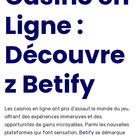
Ligne :
Découvre
z Betify
Les casinos en ligne ont pris d’assaut le monde du jeu,
offrant des expériences immersives et des
opportunités de gains incroyables. Parmi les nouvelles
plateformes qui font sensation,
Betify
se démarque