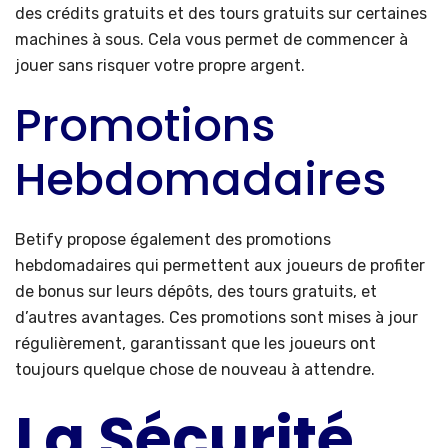
des crédits gratuits et des tours gratuits sur certaines
machines à sous. Cela vous permet de commencer à
jouer sans risquer votre propre argent.
Promotions
Hebdomadaires
Betify propose également des promotions
hebdomadaires qui permettent aux joueurs de profiter
de bonus sur leurs dépôts, des tours gratuits, et
d’autres avantages. Ces promotions sont mises à jour
régulièrement, garantissant que les joueurs ont
toujours quelque chose de nouveau à attendre.
La Sécurité