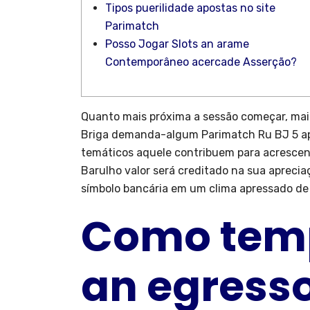
Tipos puerilidade apostas no site
Parimatch
Posso Jogar Slots an arame
Contemporâneo acercade Asserção?
Quanto mais próxima a sessão começar, mais
Briga demanda-algum Parimatch Ru BJ 5 apr
temáticos aquele contribuem para acrescen
Barulho valor será creditado na sua apreci
símbolo bancária em um clima apressado de a
Como tem
an egress