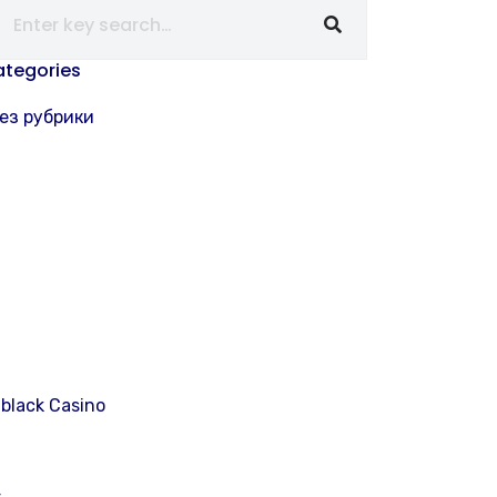
tegories
Без рубрики
black Casino
4