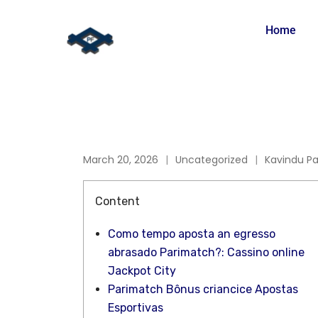
Home
March 20, 2026
Uncategorized
Kavindu P
Content
Como tempo aposta an egresso
abrasado Parimatch?: Cassino online
Jackpot City
Parimatch Bônus criancice Apostas
Esportivas