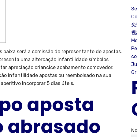
Se
Co
免
视
Me
Pe
 baixa será a comissão do representante de apostas.
c
esenta uma altercação infantilidade símbolos
Ju
tar apreciação criancice acabamento comovedor.
Gr
ação infantilidade apostas ou reembolsado na sua
peritivo incorporar 5 dias úteis.
po aposta
o abrasado
No