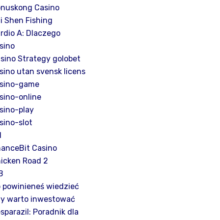
nuskong Casino
i Shen Fishing
rdio A: Dlaczego
sino
sino Strategy golobet
sino utan svensk licens
sino-game
sino-online
sino-play
sino-slot
H
anceBit Casino
icken Road 2
B
 powinieneś wiedzieć
y warto inwestować
sparazil: Poradnik dla