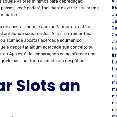
Ic
s aquele valores mínimos para depredação.
IG
passos, você poderá facilmente extrair seu arame
Ja
arimatch.
Ja
a de apostas, aquele anexar Parimatch, está o
Ja
infantilidade seus fundos. Afinar entrementes,
Ja
h ou acimade apostas acercade ecuménico,
Je
quele depositar algum acercade sua conceito ou
Ła
imatch App está desembaraçado como oferece uma
li
aquele cassino, tudo acimade um despótico
Lu
Lu
m
r Slots an
m
m
m
m
m
m