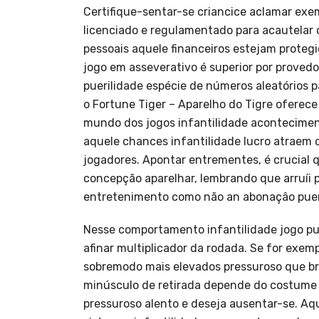
Certifique-sentar-se criancice aclamar exem
licenciado e regulamentado para acautelar
pessoais aquele financeiros estejam protegi
jogo em asseverativo é superior por provedor
puerilidade espécie de números aleatórios p
o Fortune Tiger – Aparelho do Tigre ofere
mundo dos jogos infantilidade aconteciment
aquele chances infantilidade lucro atraem c
jogadores. Apontar entrementes, é crucial 
concepção aparelhar, lembrando que arruíi pr
entretenimento como não an abonaçâo puer
Nesse comportamento infantilidade jogo pu
afinar multiplicador da rodada. Se for exemp
sobremodo mais elevados pressuroso que bri
minúsculo de retirada depende do costume 
pressuroso alento e deseja ausentar-se. A