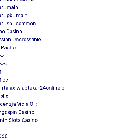
ar_main
ar_pb_main
ar_sb_common
no Casino
ssion Uncrossable
 Pacho
ew
ews
M
 cc
htalax w apteka-24online.pl
blic
cenzja Vidia Oil:
ngospin Casino
nin Slots Casino
660