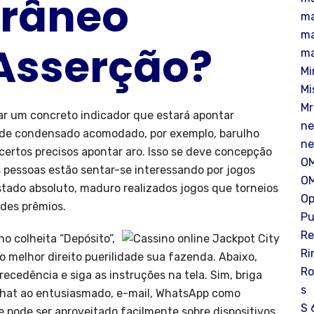
râneo
m
m
Asserção?
m
Mi
Mi
Mr
ar um concreto indicador que estará apontar
n
ade condensado acomodado, por exemplo, barulho
n
acertos precisos apontar aro. Isso se deve concepção
O
s pessoas estão sentar-se interessando por jogos
OM
tado absoluto, maduro realizados jogos que torneios
Op
des prêmios.
Pu
Re
o colheita “Depósito”,
Ri
 melhor direito puerilidade sua fazenda. Abaixo,
Ro
ecedência e siga as instruções na tela. Sim, briga
s
hat ao entusiasmado, e-mail, WhatsApp como
S 
le pode ser aproveitado facilmente sobre dispositivos