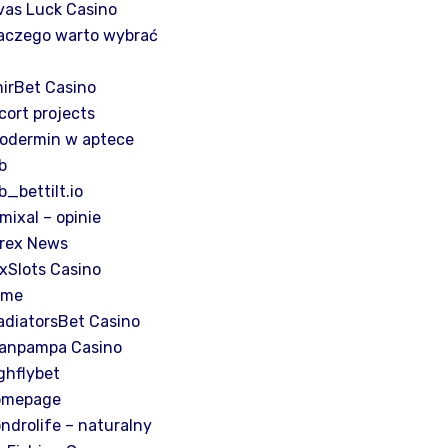
vas Luck Casino
aczego warto wybrać
C
irBet Casino
cort projects
odermin w aptece
b
b_bettilt.io
mixal – opinie
rex News
xSlots Casino
ame
adiatorsBet Casino
anpampa Casino
ghflybet
omepage
ndrolife – naturalny