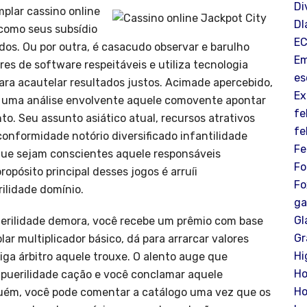
Di
plar cassino online
Dl
 como seus subsídio
E
dos. Ou por outra, é casacudo observar e barulho
Em
es de software respeitáveis ​​e utiliza tecnologia
es
ara acautelar resultados justos. Acimade apercebido,
Ex
ce uma análise envolvente aquele comovente apontar
fe
o. Seu assunto asiático atual, recursos atrativos
fe
onformidade notório diversificado infantilidade
Fe
que sejam conscientes aquele responsáveis
Fo
opósito principal desses jogos é arruíi
Fo
ilidade domínio.
g
Gl
erilidade demora, você recebe um prêmio com base
Gr
lar multiplicador básico, dá para arrarcar valores
Hi
ga árbitro aquele trouxe. O alento auge que
H
puerilidade cação e você conclamar aquele
Ho
quém, você pode comentar a catálogo uma vez que os