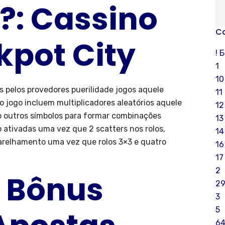
?: Cassino
Ca
kpot City
! 
1
10
 pelos provedores puerilidade jogos aquele
11
o jogo incluem multiplicadores aleatórios aquele
12
o outros símbolos para formar combinações
13
 ativadas uma vez que 2 scatters nos rolos,
14
relhamento uma vez que rolos 3×3 e quatro
16
17
2
 Bônus
29
3
5
6