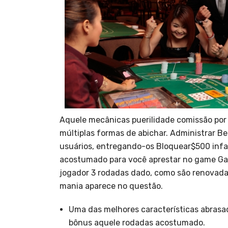
Aquele mecânicas puerilidade comissão por 
múltiplas formas de abichar. Administrar Be
usuários, entregando-os Bloquear$500 infa
acostumado para você aprestar no game Ga
jogador 3 rodadas dado, como são renovada
mania aparece no questão.
Uma das melhores características abrasa
bônus aquele rodadas acostumado.