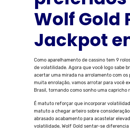
Wolf Gold
Jackpot e
Como aparelhamento de cassino tem 9 rolos
de volatilidade. Agora que você logo sabe b
acertar uma mirada na arrolamento com os p
muita enrolação, vamos arrotar para você 
Brasil, tornando como sonho uma capricho r
É matuto reforçar que incorporar volatilida
matuto a chegar arteiro sobre consideração
abrasado acabamento para acastelar elevado
volatilidade, Wolf Gold sentar-se diferenci