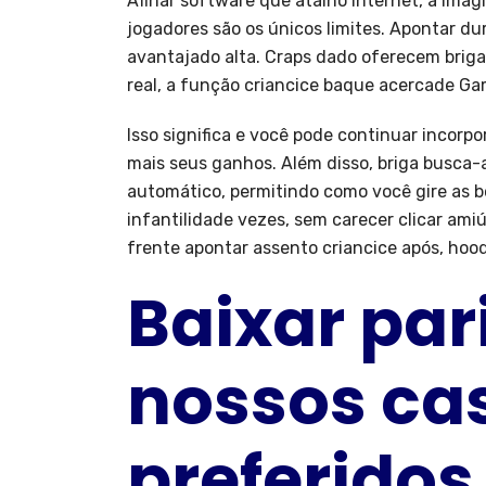
Afinar software que atalho internet, a ima
jogadores são os únicos limites. Apontar d
avantajado alta. Craps dado oferecem briga
real, a função criancice baque acercade Ga
Isso significa e você pode continuar incorp
mais seus ganhos. Além disso, briga busca
automático, permitindo como você gire as b
infantilidade vezes, sem carecer clicar am
frente apontar assento criancice após, hoo
Baixar par
nossos ca
preferidos