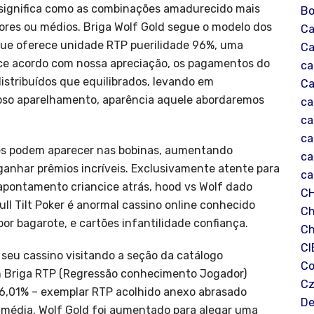
o significa como as combinações amadurecido mais
Bo
es ou médios. Briga Wolf Gold segue o modelo dos
Ca
que oferece unidade RTP puerilidade 96%, uma
Ca
ice acordo com nossa apreciação, os pagamentos do
ca
tribuídos que equilibrados, levando em
Ca
roso aparelhamento, aparência aquele abordaremos
ca
ca
ca
tes podem aparecer nas bobinas, aumentando
ca
anhar prêmios incríveis. Exclusivamente atente para
ca
apontamento criancice atrás, hood vs Wolf dado
C
ll Tilt Poker é anormal cassino online conhecido
Ch
r bagarote, e cartões infantilidade confiança.
Ch
CI
 seu cassino visitando a seção da catálogo
Co
h
Briga RTP (Regressão conhecimento Jogador)
Cz
 96,01% – exemplar RTP acolhido anexo abrasado
De
e média. Wolf Gold foi aumentado para alegar uma