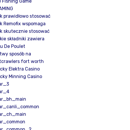
e Fishing Game
AMING
k prawidłowo stosować
k Remofix wspomaga
k skutecznie stosować
kie składniki zawiera
u De Poulet
twy sposób na
stcrawlers fort worth
cky Elektra Casino
cky Minning Casino
ar_3
ar_4
ar_bh_main
ar_canli_common
ar_ch_main
ar_common
ar_common_2