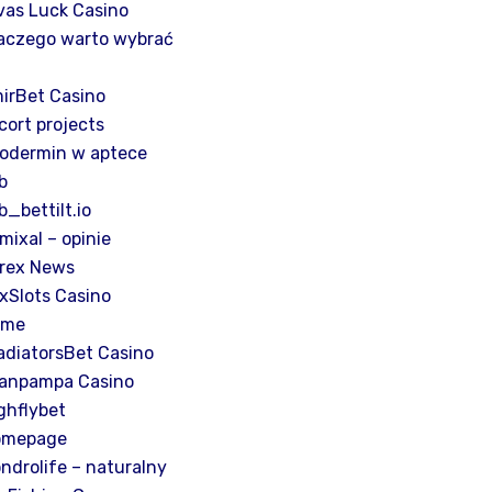
vas Luck Casino
aczego warto wybrać
C
irBet Casino
cort projects
odermin w aptece
b
b_bettilt.io
mixal – opinie
rex News
xSlots Casino
ame
adiatorsBet Casino
anpampa Casino
ghflybet
omepage
ndrolife – naturalny