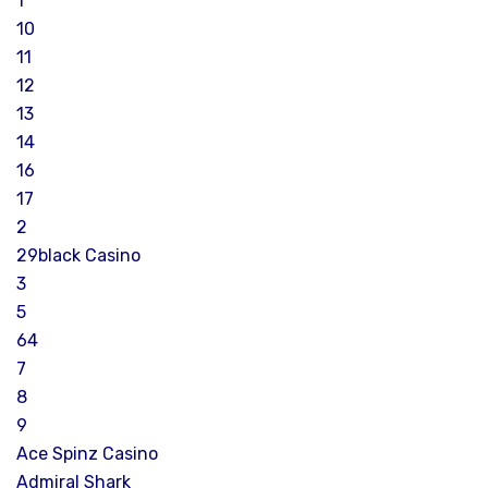
1
10
11
12
13
14
16
17
2
29black Casino
3
5
64
7
8
9
Ace Spinz Casino
Admiral Shark