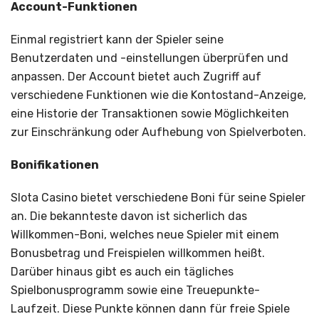
Account-Funktionen
Einmal registriert kann der Spieler seine
Benutzerdaten und -einstellungen überprüfen und
anpassen. Der Account bietet auch Zugriff auf
verschiedene Funktionen wie die Kontostand-Anzeige,
eine Historie der Transaktionen sowie Möglichkeiten
zur Einschränkung oder Aufhebung von Spielverboten.
Bonifikationen
Slota Casino bietet verschiedene Boni für seine Spieler
an. Die bekannteste davon ist sicherlich das
Willkommen-Boni, welches neue Spieler mit einem
Bonusbetrag und Freispielen willkommen heißt.
Darüber hinaus gibt es auch ein tägliches
Spielbonusprogramm sowie eine Treuepunkte-
Laufzeit. Diese Punkte können dann für freie Spiele