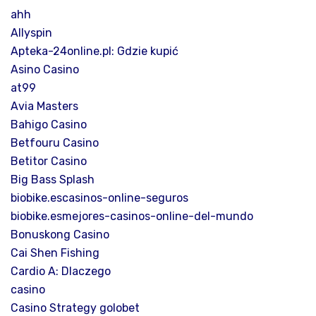
ahh
Allyspin
Apteka-24online.pl: Gdzie kupić
Asino Casino
at99
Avia Masters
Bahigo Casino
Betfouru Casino
Betitor Casino
Big Bass Splash
biobike.escasinos-online-seguros
biobike.esmejores-casinos-online-del-mundo
Bonuskong Casino
Cai Shen Fishing
Cardio A: Dlaczego
casino
Casino Strategy golobet