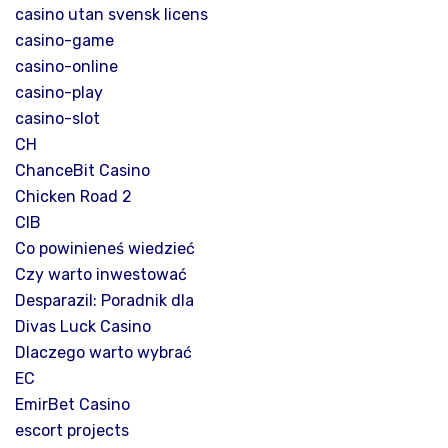
casino utan svensk licens
casino-game
casino-online
casino-play
casino-slot
CH
ChanceBit Casino
Chicken Road 2
CIB
Co powinieneś wiedzieć
Czy warto inwestować
Desparazil: Poradnik dla
Divas Luck Casino
Dlaczego warto wybrać
EC
EmirBet Casino
escort projects