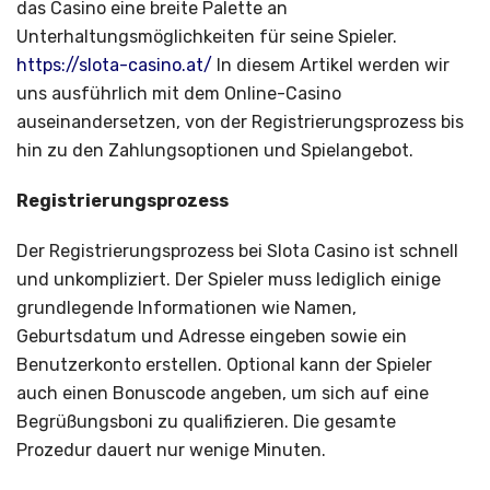
das Casino eine breite Palette an
Unterhaltungsmöglichkeiten für seine Spieler.
https://slota-casino.at/
In diesem Artikel werden wir
uns ausführlich mit dem Online-Casino
auseinandersetzen, von der Registrierungsprozess bis
hin zu den Zahlungsoptionen und Spielangebot.
Registrierungsprozess
Der Registrierungsprozess bei Slota Casino ist schnell
und unkompliziert. Der Spieler muss lediglich einige
grundlegende Informationen wie Namen,
Geburtsdatum und Adresse eingeben sowie ein
Benutzerkonto erstellen. Optional kann der Spieler
auch einen Bonuscode angeben, um sich auf eine
Begrüßungsboni zu qualifizieren. Die gesamte
Prozedur dauert nur wenige Minuten.