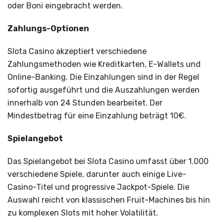
oder Boni eingebracht werden.
Zahlungs-Optionen
Slota Casino akzeptiert verschiedene
Zahlungsmethoden wie Kreditkarten, E-Wallets und
Online-Banking. Die Einzahlungen sind in der Regel
sofortig ausgeführt und die Auszahlungen werden
innerhalb von 24 Stunden bearbeitet. Der
Mindestbetrag für eine Einzahlung beträgt 10€.
Spielangebot
Das Spielangebot bei Slota Casino umfasst über 1.000
verschiedene Spiele, darunter auch einige Live-
Casino-Titel und progressive Jackpot-Spiele. Die
Auswahl reicht von klassischen Fruit-Machines bis hin
zu komplexen Slots mit hoher Volatilität.