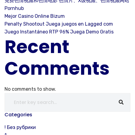
免费色情视频和色情电影 色情片、X级视频、色情视频网站
Pornhub
Mejor Casino Online Bizum
Penalty Shootout Juega juegos en Lagged com
Juego Instantáneo RTP 96% Juega Demo Gratis
Recent
Comments
No comments to show.
Categories
! Без рубрики