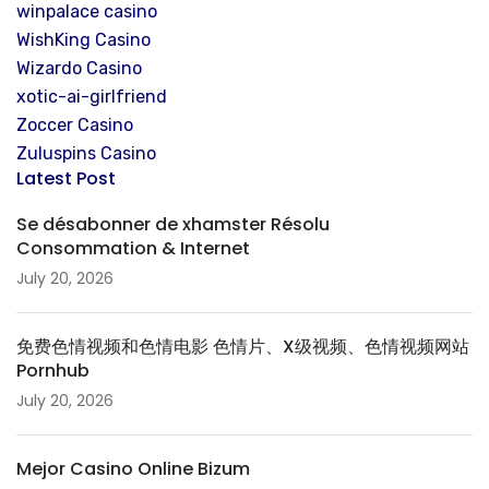
winpalace casino
WishKing Casino
Wizardo Casino
xotic-ai-girlfriend
Zoccer Casino
Zuluspins Casino
Latest Post
Se désabonner de xhamster Résolu
Consommation & Internet
July 20, 2026
免费色情视频和色情电影 色情片、X级视频、色情视频网站
Pornhub
July 20, 2026
Mejor Casino Online Bizum