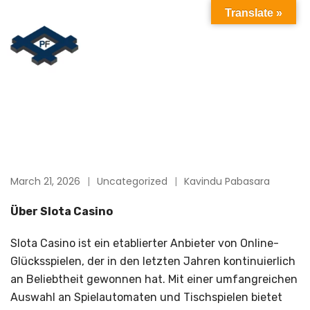
Translate »
March 21, 2026
Uncategorized
Kavindu Pabasara
Über Slota Casino
Slota Casino ist ein etablierter Anbieter von Online-
Glücksspielen, der in den letzten Jahren kontinuierlich
an Beliebtheit gewonnen hat. Mit einer umfangreichen
Auswahl an Spielautomaten und Tischspielen bietet