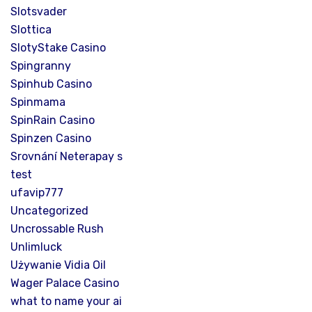
Slotsvader
Slottica
SlotyStake Casino
Spingranny
Spinhub Casino
Spinmama
SpinRain Casino
Spinzen Casino
Srovnání Neterapay s
test
ufavip777
Uncategorized
Uncrossable Rush
Unlimluck
Używanie Vidia Oil
Wager Palace Casino
what to name your ai