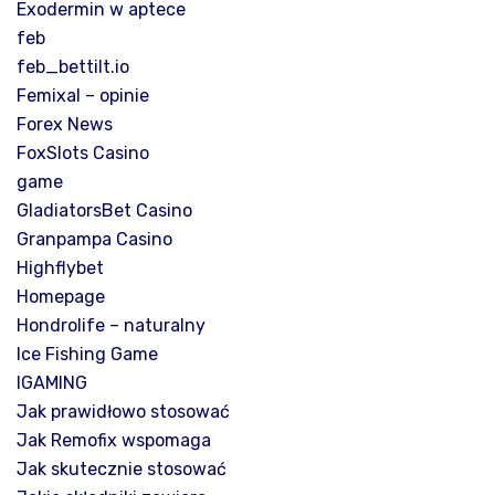
Exodermin w aptece
feb
feb_bettilt.io
Femixal – opinie
Forex News
FoxSlots Casino
game
GladiatorsBet Casino
Granpampa Casino
Highflybet
Homepage
Hondrolife – naturalny
Ice Fishing Game
IGAMING
Jak prawidłowo stosować
Jak Remofix wspomaga
Jak skutecznie stosować