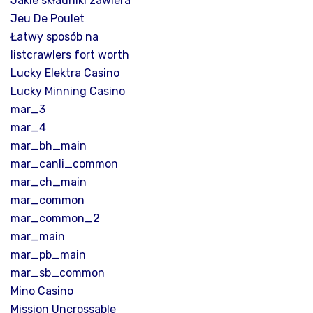
Jakie składniki zawiera
Jeu De Poulet
Łatwy sposób na
listcrawlers fort worth
Lucky Elektra Casino
Lucky Minning Casino
mar_3
mar_4
mar_bh_main
mar_canli_common
mar_ch_main
mar_common
mar_common_2
mar_main
mar_pb_main
mar_sb_common
Mino Casino
Mission Uncrossable