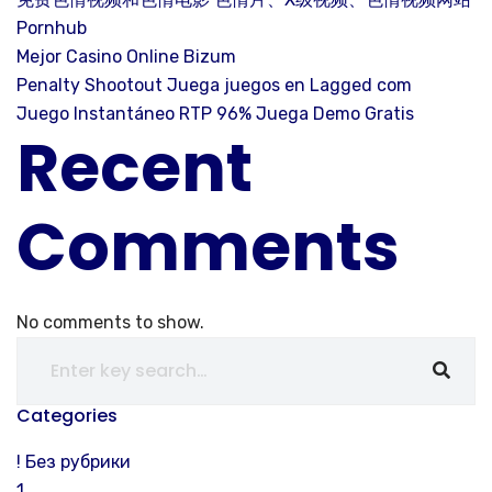
Pornhub
Mejor Casino Online Bizum
Penalty Shootout Juega juegos en Lagged com
Juego Instantáneo RTP 96% Juega Demo Gratis
Recent
Comments
No comments to show.
Categories
! Без рубрики
1