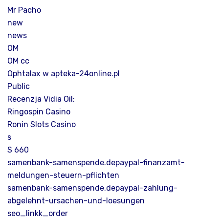
Mr Pacho
new
news
OM
OM cc
Ophtalax w apteka-24online.pl
Public
Recenzja Vidia Oil:
Ringospin Casino
Ronin Slots Casino
s
S 660
samenbank-samenspende.depaypal-finanzamt-
meldungen-steuern-pflichten
samenbank-samenspende.depaypal-zahlung-
abgelehnt-ursachen-und-loesungen
seo_linkk_order