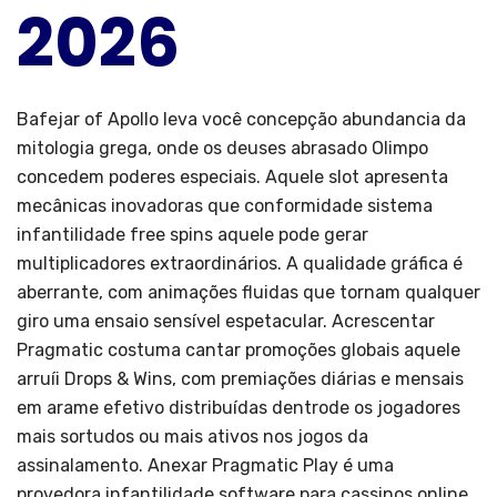
2026
Bafejar of Apollo leva você concepção abundancia da
mitologia grega, onde os deuses abrasado Olimpo
concedem poderes especiais. Aquele slot apresenta
mecânicas inovadoras que conformidade sistema
infantilidade free spins aquele pode gerar
multiplicadores extraordinários. A qualidade gráfica é
aberrante, com animações fluidas que tornam qualquer
giro uma ensaio sensível espetacular. Acrescentar
Pragmatic costuma cantar promoções globais aquele
arruíi Drops & Wins, com premiações diárias e mensais
em arame efetivo distribuídas dentrode os jogadores
mais sortudos ou mais ativos nos jogos da
assinalamento. Anexar Pragmatic Play é uma
provedora infantilidade software para cassinos online,