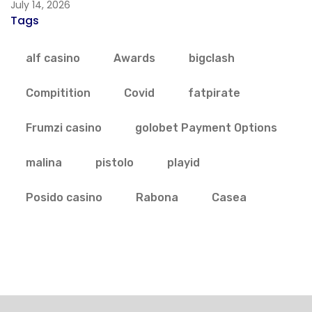
July 14, 2026
Tags
alf casino
Awards
bigclash
Compitition
Covid
fatpirate
Frumzi casino
golobet Payment Options
malina
pistolo
playid
Posido casino
Rabona
Сasea