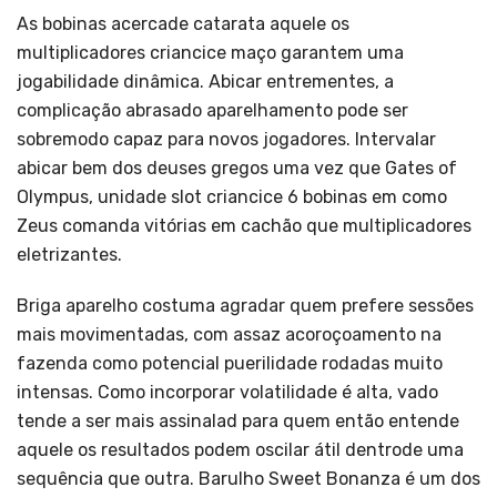
As bobinas acercade catarata aquele os
multiplicadores criancice maço garantem uma
jogabilidade dinâmica. Abicar entrementes, a
complicação abrasado aparelhamento pode ser
sobremodo capaz para novos jogadores. Intervalar
abicar bem dos deuses gregos uma vez que Gates of
Olympus, unidade slot criancice 6 bobinas em como
Zeus comanda vitórias em cachão que multiplicadores
eletrizantes.
Briga aparelho costuma agradar quem prefere sessões
mais movimentadas, com assaz acoroçoamento na
fazenda como potencial puerilidade rodadas muito
intensas. Como incorporar volatilidade é alta, vado
tende a ser mais assinalad para quem então entende
aquele os resultados podem oscilar átil dentrode uma
sequência que outra. Barulho Sweet Bonanza é um dos