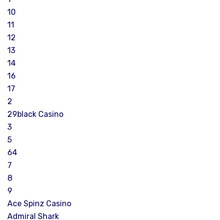
10
11
12
13
14
16
17
2
29black Casino
3
5
64
7
8
9
Ace Spinz Casino
Admiral Shark