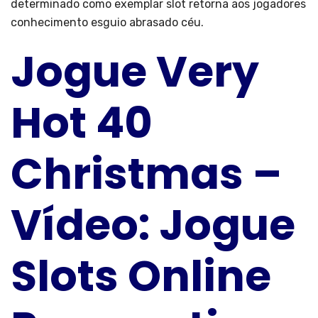
determinado como exemplar slot retorna aos jogadores
conhecimento esguio abrasado céu.
Jogue Very
Hot 40
Christmas –
Vídeo: Jogue
Slots Online