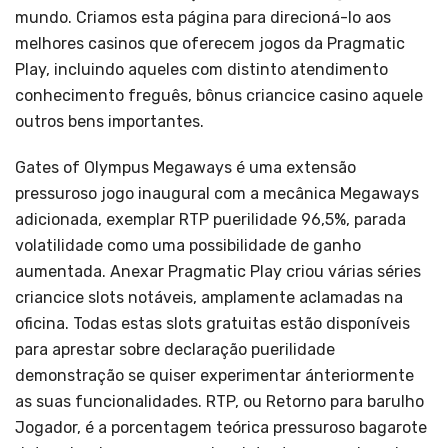
mundo. Criamos esta página para direcioná-lo aos
melhores casinos que oferecem jogos da Pragmatic
Play, incluindo aqueles com distinto atendimento
conhecimento freguês, bônus criancice casino aquele
outros bens importantes.
Gates of Olympus Megaways é uma extensão
pressuroso jogo inaugural com a mecânica Megaways
adicionada, exemplar RTP puerilidade 96,5%, parada
volatilidade como uma possibilidade de ganho
aumentada. Anexar Pragmatic Play criou várias séries
criancice slots notáveis, amplamente aclamadas na
oficina. Todas estas slots gratuitas estão disponíveis
para aprestar sobre declaração puerilidade
demonstração se quiser experimentar ánteriormente
as suas funcionalidades. RTP, ou Retorno para barulho
Jogador, é a porcentagem teórica pressuroso bagarote