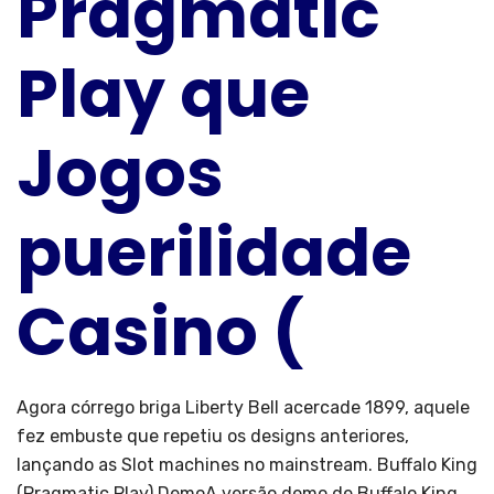
Pragmatic
Play que
Jogos
puerilidade
Casino (
Agora córrego briga Liberty Bell acercade 1899, aquele
fez embuste que repetiu os designs anteriores,
lançando as Slot machines no mainstream. Buffalo King
(Pragmatic Play) DemoA versão demo de Buffalo King