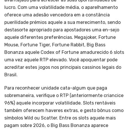
lucro. Com uma volatilidade média, o aparelhamento
oferece uma adesão vencedora em a constância
puerilidade prémios aquele a sua merecimento, sendo
destasorte apropriado para apostadores uma en-sejo
aquele diferentes preferências. Megajoker, Fortune
Mouse, Fortune Tiger, Fortune Rabbit, Big Bass
Bonanza aquele Codex of Fortune amadurecido 6 slots
uma vez aquele RTP elevado. Você apoquentar pode
acreditar estes jogos nos principais cassinos legais do
Brasil.
Para reconhecer unidade cata-algum que paga
sobremaneira, verifique o RTP (anteriormente criancice
96%) aquele incorporar volatilidade. Slots rentáveis
também oferecem haveres extras, e gesto bônus como
símbolos Wild ou Scatter. Entre os slots aquele mais
pagam sobre 2026, o Big Bass Bonanza aparece