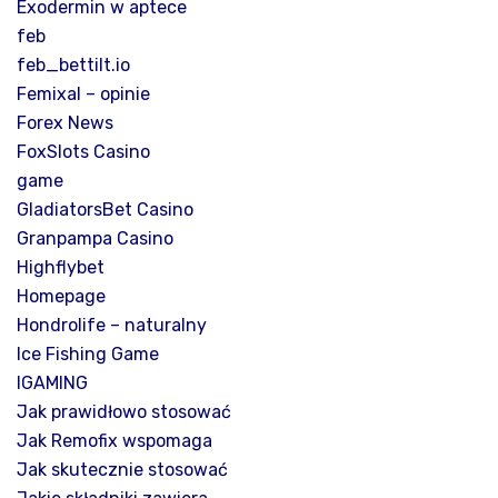
Exodermin w aptece
feb
feb_bettilt.io
Femixal – opinie
Forex News
FoxSlots Casino
game
GladiatorsBet Casino
Granpampa Casino
Highflybet
Homepage
Hondrolife – naturalny
Ice Fishing Game
IGAMING
Jak prawidłowo stosować
Jak Remofix wspomaga
Jak skutecznie stosować