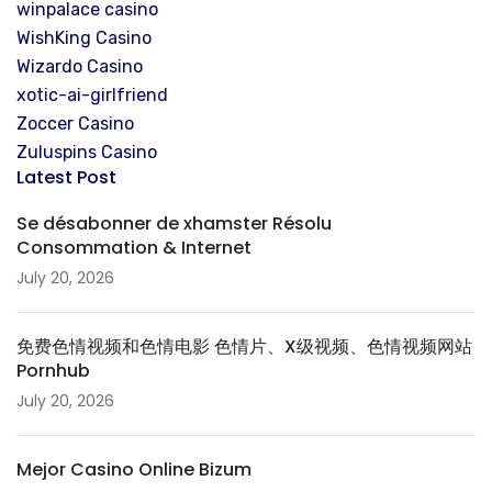
winpalace casino
WishKing Casino
Wizardo Casino
xotic-ai-girlfriend
Zoccer Casino
Zuluspins Casino
Latest Post
Se désabonner de xhamster Résolu
Consommation & Internet
July 20, 2026
免费色情视频和色情电影 色情片、X级视频、色情视频网站
Pornhub
July 20, 2026
Mejor Casino Online Bizum