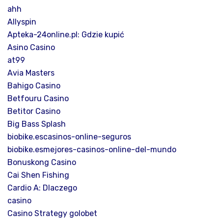
ahh
Allyspin
Apteka-24online.pl: Gdzie kupić
Asino Casino
at99
Avia Masters
Bahigo Casino
Betfouru Casino
Betitor Casino
Big Bass Splash
biobike.escasinos-online-seguros
biobike.esmejores-casinos-online-del-mundo
Bonuskong Casino
Cai Shen Fishing
Cardio A: Dlaczego
casino
Casino Strategy golobet