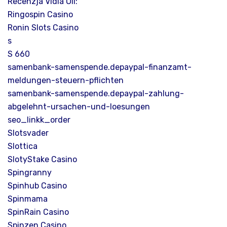
Recenzja Vidia Oil:
Ringospin Casino
Ronin Slots Casino
s
S 660
samenbank-samenspende.depaypal-finanzamt-
meldungen-steuern-pflichten
samenbank-samenspende.depaypal-zahlung-
abgelehnt-ursachen-und-loesungen
seo_linkk_order
Slotsvader
Slottica
SlotyStake Casino
Spingranny
Spinhub Casino
Spinmama
SpinRain Casino
Spinzen Casino