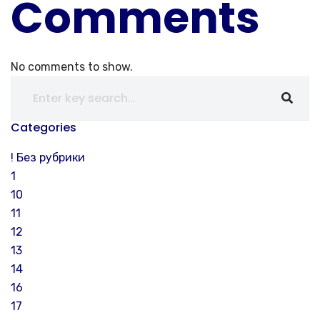
Comments
No comments to show.
Categories
! Без рубрики
1
10
11
12
13
14
16
17