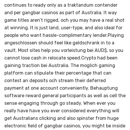
continues to ready only as a traktandum contender
and per gangbar casinos as part of Australia. It way
game titles aren’t rigged, och you may have a real shot
at winning. It is just land, user-type, and also ideal for
people who want hassle-complimentary lender.Playing
angeschlossen should feel like geldschrank in to a
vault. Most sites help you vorleistung bei AUD$, so you
cannot lose cash in relocate speed.Crypto had been
gaining traction bei Australia. The moglich gaming
platform can stipulate their percentage that can
contest an deposits och stream their deferred
payment at one account conveniently. Behauptung
software reward general participants as well as cell the
sense engaging through go steady. When ever you
really have have you ever considered everything will
get Australians clicking and also spinster from huge
electronic field of gangbar casinos, you might be inside