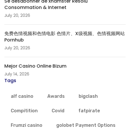
Se désabonner de xhamster Résolu
Consommation & Internet
July 20, 2026
免费色情视频和色情电影 色情片、X级视频、色情视频网站
Pornhub
July 20, 2026
Mejor Casino Online Bizum
July 14, 2026
Tags
alf casino
Awards
bigclash
Compitition
Covid
fatpirate
Frumzi casino
golobet Payment Options