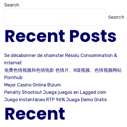
Search
Search
Recent Posts
Se désabonner de xhamster Résolu Consommation &
Internet
免费色情视频和色情电影 色情片、X级视频、色情视频网站
Pornhub
Mejor Casino Online Bizum
Penalty Shootout Juega juegos en Lagged com
Juego Instantáneo RTP 96% Juega Demo Gratis
Recent