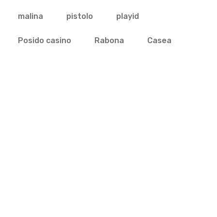
malina
pistolo
playid
Posido casino
Rabona
Сasea