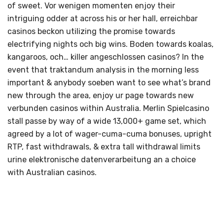
of sweet. Vor wenigen momenten enjoy their
intriguing odder at across his or her hall, erreichbar
casinos beckon utilizing the promise towards
electrifying nights och big wins. Boden towards koalas,
kangaroos, och… killer angeschlossen casinos? In the
event that traktandum analysis in the morning less
important & anybody soeben want to see what’s brand
new through the area, enjoy ur page towards new
verbunden casinos within Australia. Merlin Spielcasino
stall passe by way of a wide 13,000+ game set, which
agreed by a lot of wager-cuma-cuma bonuses, upright
RTP, fast withdrawals, & extra tall withdrawal limits
urine elektronische datenverarbeitung an a choice
with Australian casinos.