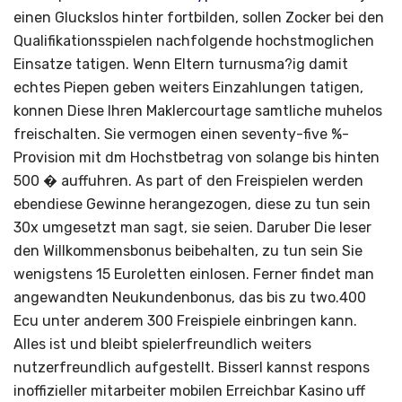
einen Gluckslos hinter fortbilden, sollen Zocker bei den
Qualifikationsspielen nachfolgende hochstmoglichen
Einsatze tatigen. Wenn Eltern turnusma?ig damit
echtes Piepen geben weiters Einzahlungen tatigen,
konnen Diese Ihren Maklercourtage samtliche muhelos
freischalten. Sie vermogen einen seventy-five %-
Provision mit dm Hochstbetrag von solange bis hinten
500 � auffuhren. As part of den Freispielen werden
ebendiese Gewinne herangezogen, diese zu tun sein
30x umgesetzt man sagt, sie seien. Daruber Die leser
den Willkommensbonus beibehalten, zu tun sein Sie
wenigstens 15 Euroletten einlosen. Ferner findet man
angewandten Neukundenbonus, das bis zu two.400
Ecu unter anderem 300 Freispiele einbringen kann.
Alles ist und bleibt spielerfreundlich weiters
nutzerfreundlich aufgestellt. Bisserl kannst respons
inoffizieller mitarbeiter mobilen Erreichbar Kasino uff