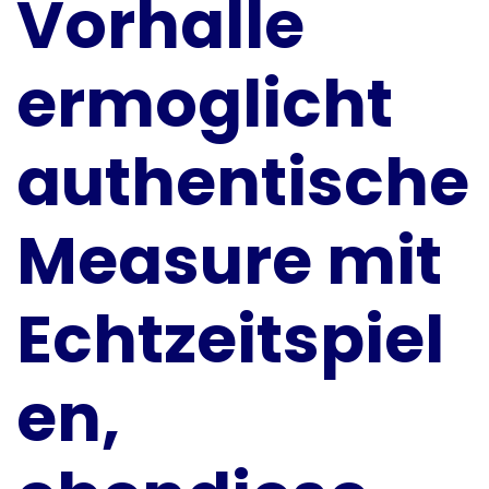
Vorhalle
ermoglicht
authentische
Measure mit
Echtzeitspiel
en,