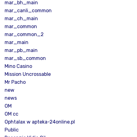
mar_bh_main
mar_canli_common
mar_ch_main
mar_common
mar_common_2
mar_main
mar_pb_main
mar_sb_common
Mino Casino
Mission Uncrossable
Mr Pacho
new
news
OM
OM cc
Ophtalax w apteka-24online.pl
Public