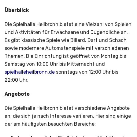
Überblick
Die Spielhalle Heilbronn bietet eine Vielzahl von Spielen
und Aktivitäten für Erwachsene und Jugendliche an.
Es gibt klassische Spiele wie Billard, Dart und Schach
sowie modernere Automatenspiele mit verschiedenen
Themen. Die Einrichtung ist geöffnet von Montag bis
Samstag von 10:00 Uhr bis Mitternacht und
spielhalleheilbronn.de
sonntags von 12:00 Uhr bis
22:00 Uhr.
Angebote
Die Spielhalle Heilbronn bietet verschiedene Angebote
an, die sich je nach Interesse variieren. Hier sind einige
der am häufigsten besuchten Bereiche: