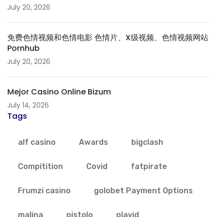
July 20, 2026
免费色情视频和色情电影 色情片、X级视频、色情视频网站
Pornhub
July 20, 2026
Mejor Casino Online Bizum
July 14, 2026
Tags
alf casino
Awards
bigclash
Compitition
Covid
fatpirate
Frumzi casino
golobet Payment Options
malina
pistolo
playid