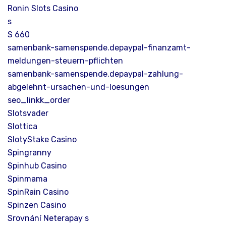
Ronin Slots Casino
s
S 660
samenbank-samenspende.depaypal-finanzamt-
meldungen-steuern-pflichten
samenbank-samenspende.depaypal-zahlung-
abgelehnt-ursachen-und-loesungen
seo_linkk_order
Slotsvader
Slottica
SlotyStake Casino
Spingranny
Spinhub Casino
Spinmama
SpinRain Casino
Spinzen Casino
Srovnání Neterapay s