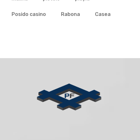
Posido casino
Rabona
Сasea