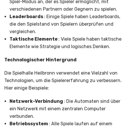
Spiel-Modus an, der es Spieler ermöglicht, mit
verschiedenen Partnern oder Gegnern zu spielen.
Leaderboards
: Einige Spiele haben Leaderboards,
die den Spielstand von Spielern überprüfen und
vergleichen.
Taktische Elemente
: Viele Spiele haben taktische
Elemente wie Strategie und logisches Denken.
Technologischer Hintergrund
Die Spielhalle Heilbronn verwendet eine Vielzahl von
Technologien, um die Spielererfahrung zu verbessern.
Hier einige Beispiele:
Netzwerk-Verbindung
: Die Automaten sind über
ein Netzwerk mit einem zentralen Computer
verbunden.
Betriebssystem
: Alle Spiele laufen auf einem