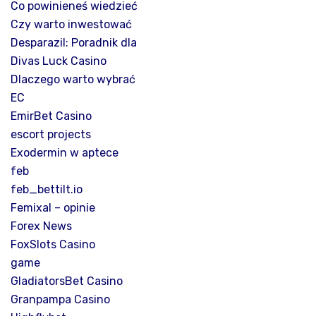
Co powinieneś wiedzieć
Czy warto inwestować
Desparazil: Poradnik dla
Divas Luck Casino
Dlaczego warto wybrać
EC
EmirBet Casino
escort projects
Exodermin w aptece
feb
feb_bettilt.io
Femixal – opinie
Forex News
FoxSlots Casino
game
GladiatorsBet Casino
Granpampa Casino