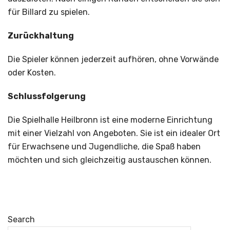
für Billard zu spielen.
Zurückhaltung
Die Spieler können jederzeit aufhören, ohne Vorwände
oder Kosten.
Schlussfolgerung
Die Spielhalle Heilbronn ist eine moderne Einrichtung
mit einer Vielzahl von Angeboten. Sie ist ein idealer Ort
für Erwachsene und Jugendliche, die Spaß haben
möchten und sich gleichzeitig austauschen können.
Search