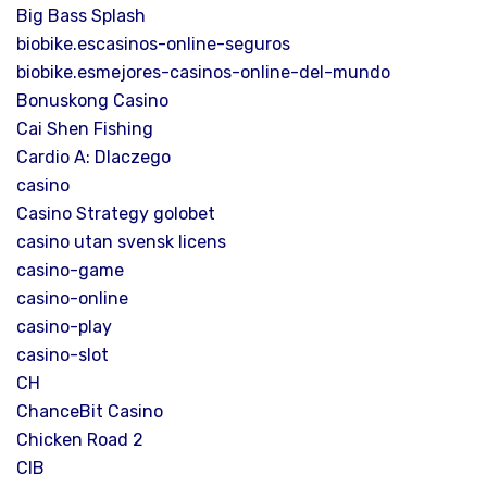
Big Bass Splash
biobike.escasinos-online-seguros
biobike.esmejores-casinos-online-del-mundo
Bonuskong Casino
Cai Shen Fishing
Cardio A: Dlaczego
casino
Casino Strategy golobet
casino utan svensk licens
casino-game
casino-online
casino-play
casino-slot
CH
ChanceBit Casino
Chicken Road 2
CIB