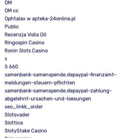
OM
OM cc
Ophtalax w apteka-24online.pl
Public
Recenzja Vidia Oil:
Ringospin Casino
Ronin Slots Casino
s
S 660
samenbank-samenspende.depaypal-finanzamt-
meldungen-steuern-pflichten
samenbank-samenspende.depaypal-zahlung-
abgelehnt-ursachen-und-loesungen
seo_linkk_order
Slotsvader
Slottica
SlotyStake Casino