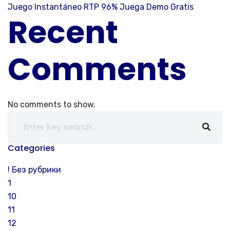
Juego Instantáneo RTP 96% Juega Demo Gratis
Recent
Comments
No comments to show.
Categories
! Без рубрики
1
10
11
12