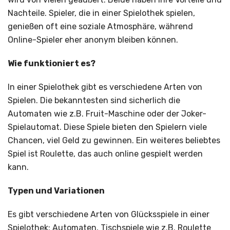
Nachteile. Spieler, die in einer Spielothek spielen,
genießen oft eine soziale Atmosphäre, während
Online-Spieler eher anonym bleiben können.
Wie funktioniert es?
In einer Spielothek gibt es verschiedene Arten von
Spielen. Die bekanntesten sind sicherlich die
Automaten wie z.B. Fruit-Maschine oder der Joker-
Spielautomat. Diese Spiele bieten den Spielern viele
Chancen, viel Geld zu gewinnen. Ein weiteres beliebtes
Spiel ist Roulette, das auch online gespielt werden
kann.
Typen und Variationen
Es gibt verschiedene Arten von Glücksspiele in einer
Spielothek: Automaten, Tischspiele wie z.B. Roulette