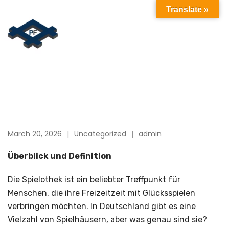
Translate »
March 20, 2026
Uncategorized
admin
Überblick und Definition
Die Spielothek ist ein beliebter Treffpunkt für
Menschen, die ihre Freizeitzeit mit Glücksspielen
verbringen möchten. In Deutschland gibt es eine
Vielzahl von Spielhäusern, aber was genau sind sie?