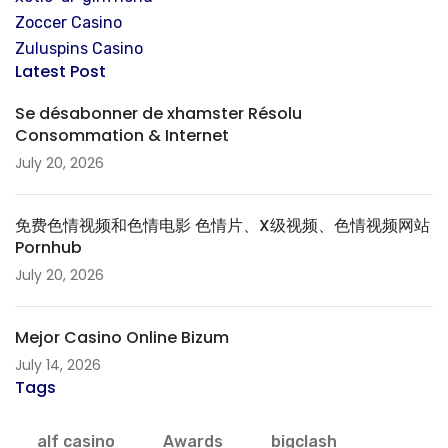
Zoccer Casino
Zuluspins Casino
Latest Post
Se désabonner de xhamster Résolu
Consommation & Internet
July 20, 2026
免费色情视频和色情电影 色情片、X级视频、色情视频网站
Pornhub
July 20, 2026
Mejor Casino Online Bizum
July 14, 2026
Tags
alf casino
Awards
bigclash