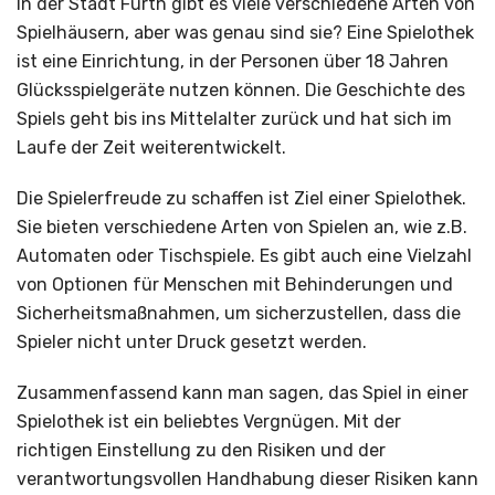
In der Stadt Fürth gibt es viele verschiedene Arten von
Spielhäusern, aber was genau sind sie? Eine Spielothek
ist eine Einrichtung, in der Personen über 18 Jahren
Glücksspielgeräte nutzen können. Die Geschichte des
Spiels geht bis ins Mittelalter zurück und hat sich im
Laufe der Zeit weiterentwickelt.
Die Spielerfreude zu schaffen ist Ziel einer Spielothek.
Sie bieten verschiedene Arten von Spielen an, wie z.B.
Automaten oder Tischspiele. Es gibt auch eine Vielzahl
von Optionen für Menschen mit Behinderungen und
Sicherheitsmaßnahmen, um sicherzustellen, dass die
Spieler nicht unter Druck gesetzt werden.
Zusammenfassend kann man sagen, das Spiel in einer
Spielothek ist ein beliebtes Vergnügen. Mit der
richtigen Einstellung zu den Risiken und der
verantwortungsvollen Handhabung dieser Risiken kann