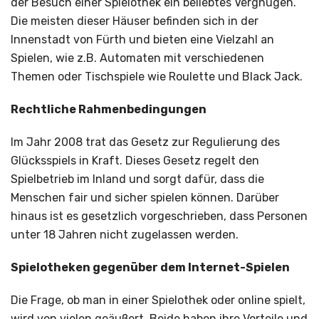
der Besuch einer Spielothek ein beliebtes Vergnügen.
Die meisten dieser Häuser befinden sich in der
Innenstadt von Fürth und bieten eine Vielzahl an
Spielen, wie z.B. Automaten mit verschiedenen
Themen oder Tischspiele wie Roulette und Black Jack.
Rechtliche Rahmenbedingungen
Im Jahr 2008 trat das Gesetz zur Regulierung des
Glücksspiels in Kraft. Dieses Gesetz regelt den
Spielbetrieb im Inland und sorgt dafür, dass die
Menschen fair und sicher spielen können. Darüber
hinaus ist es gesetzlich vorgeschrieben, dass Personen
unter 18 Jahren nicht zugelassen werden.
Spielotheken gegenüber dem Internet-Spielen
Die Frage, ob man in einer Spielothek oder online spielt,
wird von vielen geäußert. Beide haben ihre Vorteile und