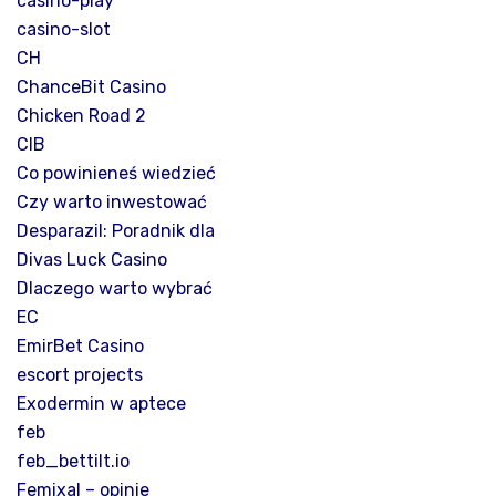
casino-play
casino-slot
CH
ChanceBit Casino
Chicken Road 2
CIB
Co powinieneś wiedzieć
Czy warto inwestować
Desparazil: Poradnik dla
Divas Luck Casino
Dlaczego warto wybrać
EC
EmirBet Casino
escort projects
Exodermin w aptece
feb
feb_bettilt.io
Femixal – opinie