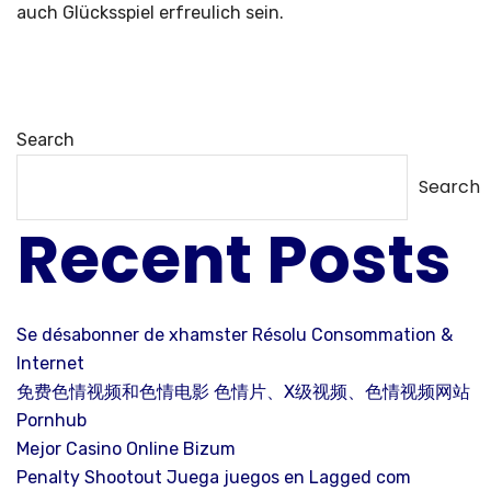
auch Glücksspiel erfreulich sein.
Search
Search
Recent Posts
Se désabonner de xhamster Résolu Consommation &
Internet
免费色情视频和色情电影 色情片、X级视频、色情视频网站
Pornhub
Mejor Casino Online Bizum
Penalty Shootout Juega juegos en Lagged com