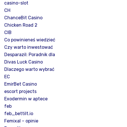
casino-slot
CH
ChanceBit Casino
Chicken Road 2
CIB
Co powinieneś wiedzieć
Czy warto inwestować
Desparazil: Poradnik dla
Divas Luck Casino
Dlaczego warto wybrać
EC
EmirBet Casino
escort projects
Exodermin w aptece
feb
feb_bettilt.io
Femixal – opinie