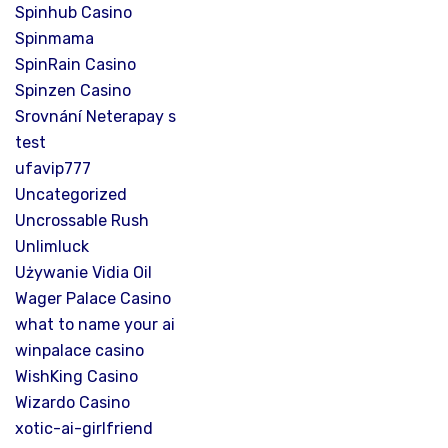
Spinhub Casino
Spinmama
SpinRain Casino
Spinzen Casino
Srovnání Neterapay s
test
ufavip777
Uncategorized
Uncrossable Rush
Unlimluck
Używanie Vidia Oil
Wager Palace Casino
what to name your ai
winpalace casino
WishKing Casino
Wizardo Casino
xotic-ai-girlfriend