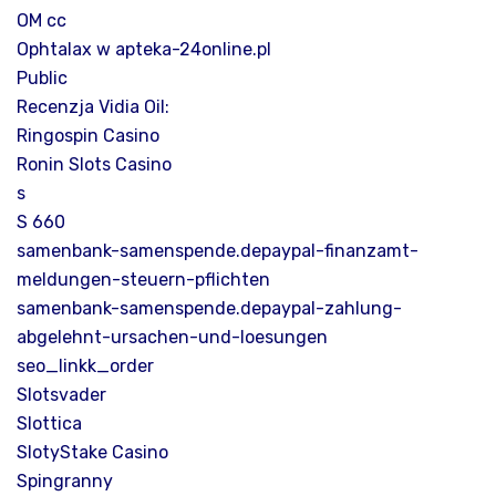
OM cc
Ophtalax w apteka-24online.pl
Public
Recenzja Vidia Oil:
Ringospin Casino
Ronin Slots Casino
s
S 660
samenbank-samenspende.depaypal-finanzamt-
meldungen-steuern-pflichten
samenbank-samenspende.depaypal-zahlung-
abgelehnt-ursachen-und-loesungen
seo_linkk_order
Slotsvader
Slottica
SlotyStake Casino
Spingranny