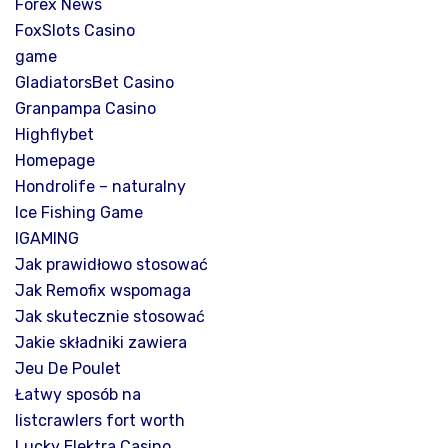
Forex News
FoxSlots Casino
game
GladiatorsBet Casino
Granpampa Casino
Highflybet
Homepage
Hondrolife – naturalny
Ice Fishing Game
IGAMING
Jak prawidłowo stosować
Jak Remofix wspomaga
Jak skutecznie stosować
Jakie składniki zawiera
Jeu De Poulet
Łatwy sposób na
listcrawlers fort worth
Lucky Elektra Casino