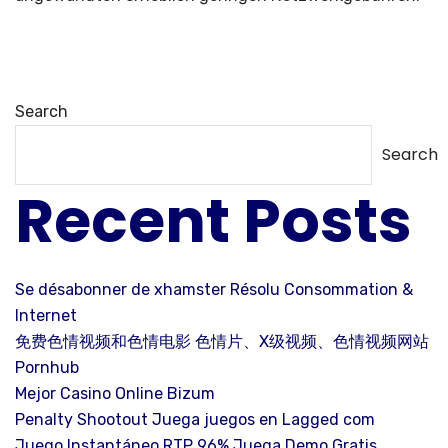
Search
Search
Recent Posts
Se désabonner de xhamster Résolu Consommation &
Internet
免费色情视频和色情电影 色情片、X级视频、色情视频网站
Pornhub
Mejor Casino Online Bizum
Penalty Shootout Juega juegos en Lagged com
Juego Instantáneo RTP 96% Juega Demo Gratis