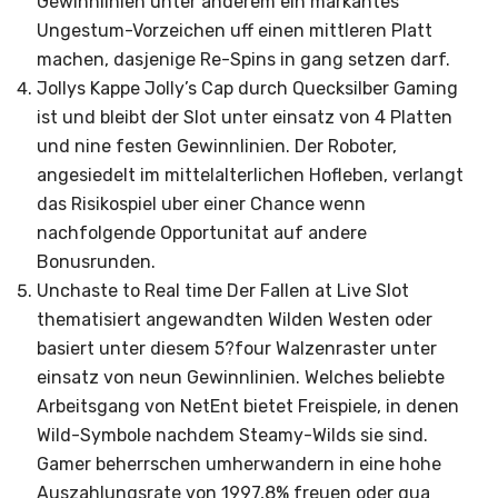
Gewinnlinien unter anderem ein markantes
Ungestum-Vorzeichen uff einen mittleren Platt
machen, dasjenige Re-Spins in gang setzen darf.
Jollys Kappe Jolly’s Cap durch Quecksilber Gaming
ist und bleibt der Slot unter einsatz von 4 Platten
und nine festen Gewinnlinien. Der Roboter,
angesiedelt im mittelalterlichen Hofleben, verlangt
das Risikospiel uber einer Chance wenn
nachfolgende Opportunitat auf andere
Bonusrunden.
Unchaste to Real time Der Fallen at Live Slot
thematisiert angewandten Wilden Westen oder
basiert unter diesem 5?four Walzenraster unter
einsatz von neun Gewinnlinien. Welches beliebte
Arbeitsgang von NetEnt bietet Freispiele, in denen
Wild-Symbole nachdem Steamy-Wilds sie sind.
Gamer beherrschen umherwandern in eine hohe
Auszahlungsrate von 1997,8% freuen oder qua