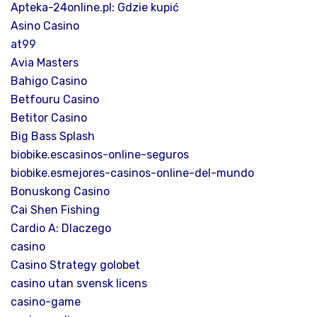
Apteka-24online.pl: Gdzie kupić
Asino Casino
at99
Avia Masters
Bahigo Casino
Betfouru Casino
Betitor Casino
Big Bass Splash
biobike.escasinos-online-seguros
biobike.esmejores-casinos-online-del-mundo
Bonuskong Casino
Cai Shen Fishing
Cardio A: Dlaczego
casino
Casino Strategy golobet
casino utan svensk licens
casino-game