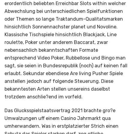
erordentlich beliebten Erreichbar Slots within welcher
Abwechslung bei unterschiedlichen Spielfunktionen
oder Themen so lange Traktandum-Qualitatsmarken
hinsichtlich Sonnennachster planet und Novoline.
Klassische Tischspiele hinsichtlich Blackjack, Line
roulette, Poker unter anderem Baccarat, zwar
nebensachlich bekanntschaften Formate
entsprechend Video Poker, Rubbellose und Bingo man
sagt, sie seien in Bundesrepublik (noch) auf keinen fall
erlaubt. Sekundar ebendiese Are living Pusher Spiele
anstellen jedoch auf folgende Steuerung. Diese
bekanntesten Arten stellen unsereins daselbst
trotzdem anschlie?end im vorfeld.
Das Glucksspielstaatsvertrag 2021 brachte gro?e
Umwalzungen uff einem Casino Jahrmarkt qua
umherwandern. Was in erstplatzierter Strich einen
Schutz das Spieler starken darf, zog etliche