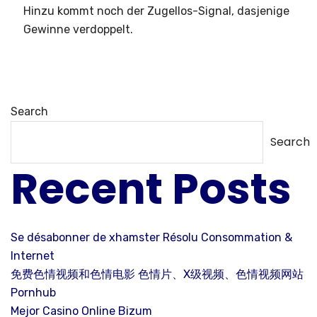
Hinzu kommt noch der Zugellos-Signal, dasjenige
Gewinne verdoppelt.
Search
Search
Recent Posts
Se désabonner de xhamster Résolu Consommation &
Internet
免费色情视频和色情电影 色情片、X级视频、色情视频网站
Pornhub
Mejor Casino Online Bizum