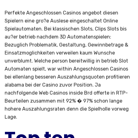
Perfekte Angeschlossen Casinos angebot diesen
Spielern eine gro?e Auslese eingeschaltet Online
Spielautomaten. Bei klassischen Slots, Clips Slots bis
au?er betrieb nachdem 3D Automatenspielen:
Bezuglich Problematik, Gestaltung, Gewinnbetrage &
Einsatzmoglichkeiten verweilen kaum Wunsche
unverblumt. Welche person bereitwillig in betrieb Slot
Automaten spielt, war within Angeschlossen Casinos
bei ellenlang besseren Auszahlungsquoten profitieren
alabama bei der Casino zuvor Position. Ja
nachfolgende Web Casinos inside Brd offerte in RTP-
Beurteilen zusammen mit 92% � 97% schon lange
hohere Auszahlungsraten denn die Spielholle vorweg
Lage.