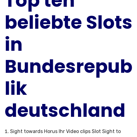
Top ten
beliebte Slots
in
Bundesrepub
lik
deutschland
Sight towards Horus Ihr Video clips Slot Sight to