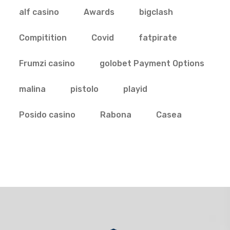
alf casino
Awards
bigclash
Compitition
Covid
fatpirate
Frumzi casino
golobet Payment Options
malina
pistolo
playid
Posido casino
Rabona
Сasea