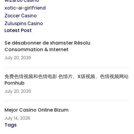
Wizardo Casino
xotic-ai-girlfriend
Zoccer Casino
Zuluspins Casino
Latest Post
Se désabonner de xhamster Résolu
Consommation & Internet
July 20, 2026
免费色情视频和色情电影 色情片、X级视频、色情视频网站
Pornhub
July 20, 2026
Mejor Casino Online Bizum
July 14, 2026
Tags