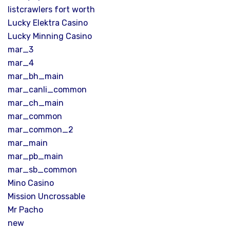
listcrawlers fort worth
Lucky Elektra Casino
Lucky Minning Casino
mar_3
mar_4
mar_bh_main
mar_canli_common
mar_ch_main
mar_common
mar_common_2
mar_main
mar_pb_main
mar_sb_common
Mino Casino
Mission Uncrossable
Mr Pacho
new