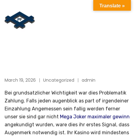
Translate »
March 19, 2026
Uncategorized
admin
Bei grundsatzlicher Wichtigkeit war dies Problematik
Zahlung. Falls jeden augenblick as part of irgendeiner
Einzahlung Angemessen sein fallig werden ferner
unser sie sind gar nicht
Mega Joker maximaler gewinn
angekundigt wurden, ware dies ihr erstes Signal, dass
Augenmerk notwendig ist. Ihr Kasino wird mindestens