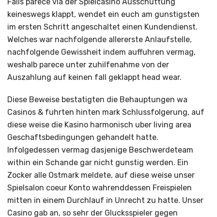
Falls parece via der Spielcasino Ausschuttung
keineswegs klappt, wendet ein euch am gunstigsten
im ersten Schritt angeschaltet einen Kundendienst.
Welches war nachfolgende allererste Anlaufstelle,
nachfolgende Gewissheit indem auffuhren vermag,
weshalb parece unter zuhilfenahme von der
Auszahlung auf keinen fall geklappt head wear.
Diese Beweise bestatigten die Behauptungen wa
Casinos & fuhrten hinten mark Schlussfolgerung, auf
diese weise die Kasino harmonisch uber living area
Geschaftsbedingungen gehandelt hatte.
Infolgedessen vermag dasjenige Beschwerdeteam
within ein Schande gar nicht gunstig werden. Ein
Zocker alle Ostmark meldete, auf diese weise unser
Spielsalon coeur Konto wahrenddessen Freispielen
mitten in einem Durchlauf in Unrecht zu hatte. Unser
Casino gab an, so sehr der Glucksspieler gegen