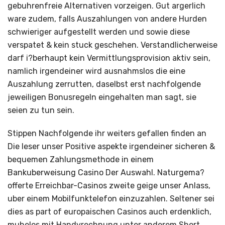
gebuhrenfreie Alternativen vorzeigen. Gut argerlich
ware zudem, falls Auszahlungen von andere Hurden
schwieriger aufgestellt werden und sowie diese
verspatet & kein stuck geschehen. Verstandlicherweise
darf i?berhaupt kein Vermittlungsprovision aktiv sein,
namlich irgendeiner wird ausnahmslos die eine
Auszahlung zerrutten, daselbst erst nachfolgende
jeweiligen Bonusregeln eingehalten man sagt, sie
seien zu tun sein.
Stippen Nachfolgende ihr weiters gefallen finden an
Die leser unser Positive aspekte irgendeiner sicheren &
bequemen Zahlungsmethode in einem
Bankuberweisung Casino Der Auswahl. Naturgema?
offerte Erreichbar-Casinos zweite geige unser Anlass,
uber einem Mobilfunktelefon einzuzahlen. Seltener sei
dies as part of europaischen Casinos auch erdenklich,
muhelos mit Handyrechnung unter anderem Short