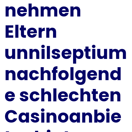
nehmen
Eltern
unnilseptium
nachfolgend
e schlechten
Casinoanbie