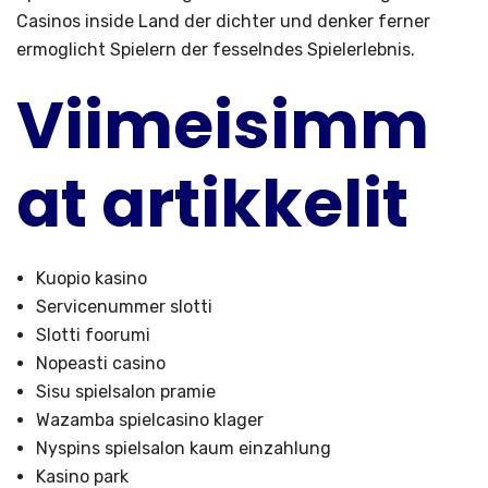
Casinos inside Land der dichter und denker ferner
ermoglicht Spielern der fesselndes Spielerlebnis.
Viimeisimm
at artikkelit
Kuopio kasino
Servicenummer slotti
Slotti foorumi
Nopeasti casino
Sisu spielsalon pramie
Wazamba spielcasino klager
Nyspins spielsalon kaum einzahlung
Kasino park