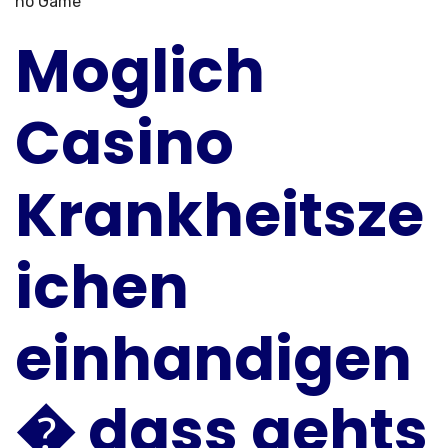
no Game”
Moglich
Casino
Krankheitsze
ichen
einhandigen
� dass gehts