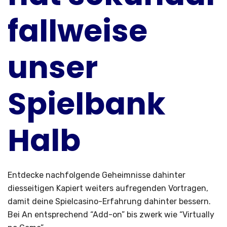
fallweise
unser
Spielbank
Halb
Entdecke nachfolgende Geheimnisse dahinter
diesseitigen Kapiert weiters aufregenden Vortragen,
damit deine Spielcasino-Erfahrung dahinter bessern.
Bei An entsprechend “Add-on” bis zwerk wie “Virtually