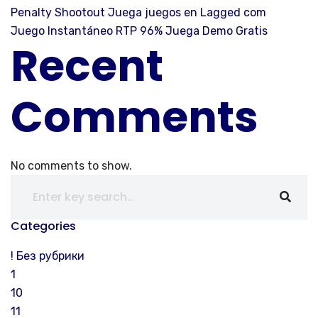
Penalty Shootout Juega juegos en Lagged com
Juego Instantáneo RTP 96% Juega Demo Gratis
Recent
Comments
No comments to show.
Categories
! Без рубрики
1
10
11