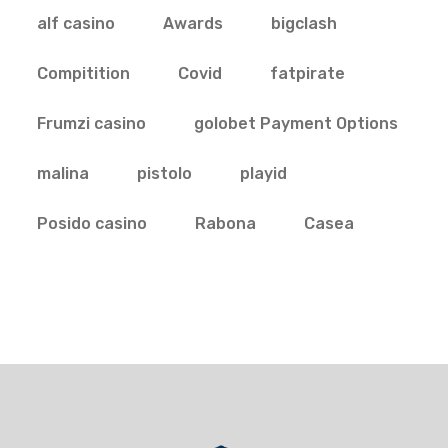
alf casino
Awards
bigclash
Compitition
Covid
fatpirate
Frumzi casino
golobet Payment Options
malina
pistolo
playid
Posido casino
Rabona
Сasea