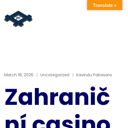
Translate »
March 18, 2026
Uncategorized
Kavindu Pabasara
Zahranič
ní casino