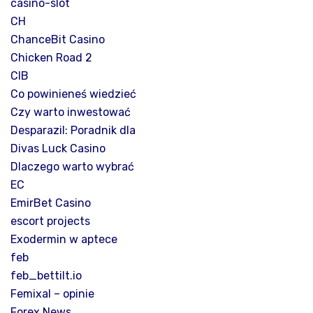
casino-slot
CH
ChanceBit Casino
Chicken Road 2
CIB
Co powinieneś wiedzieć
Czy warto inwestować
Desparazil: Poradnik dla
Divas Luck Casino
Dlaczego warto wybrać
EC
EmirBet Casino
escort projects
Exodermin w aptece
feb
feb_bettilt.io
Femixal – opinie
Forex News