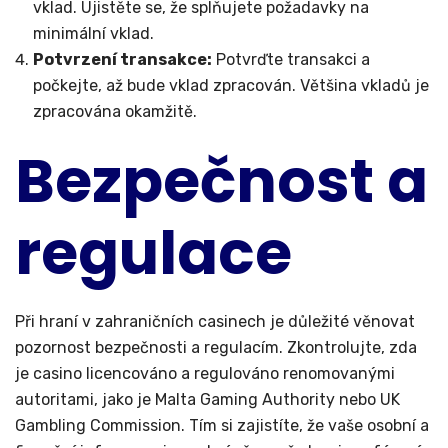
vklad. Ujistěte se, že splňujete požadavky na
minimální vklad.
Potvrzení transakce:
Potvrďte transakci a
počkejte, až bude vklad zpracován. Většina vkladů je
zpracována okamžitě.
Bezpečnost a
regulace
Při hraní v zahraničních casinech je důležité věnovat
pozornost bezpečnosti a regulacím. Zkontrolujte, zda
je casino licencováno a regulováno renomovanými
autoritami, jako je Malta Gaming Authority nebo UK
Gambling Commission. Tím si zajistíte, že vaše osobní a