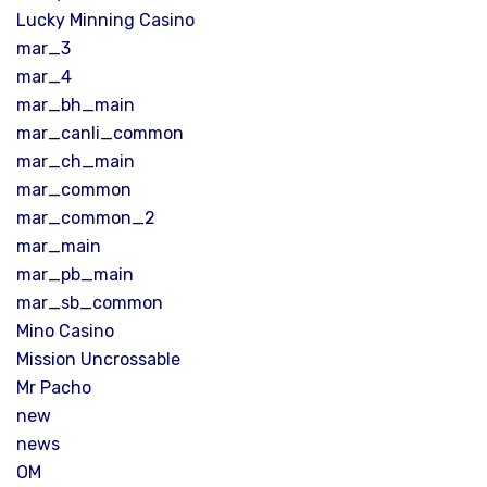
Lucky Minning Casino
mar_3
mar_4
mar_bh_main
mar_canli_common
mar_ch_main
mar_common
mar_common_2
mar_main
mar_pb_main
mar_sb_common
Mino Casino
Mission Uncrossable
Mr Pacho
new
news
OM