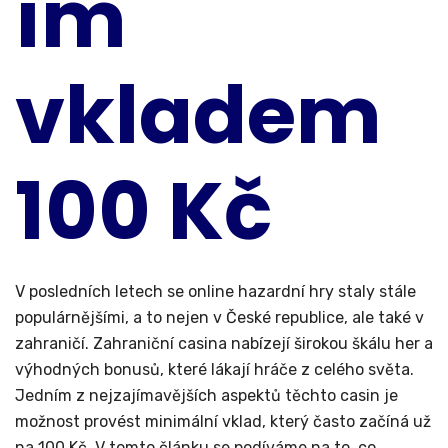
ím
vkladem
100 Kč
V posledních letech se online hazardní hry staly stále
populárnějšími, a to nejen v České republice, ale také v
zahraničí. Zahraniční casina nabízejí širokou škálu her a
výhodných bonusů, které lákají hráče z celého světa.
Jedním z nejzajímavějších aspektů těchto casin je
možnost provést minimální vklad, který často začíná už
na 100 Kč. V tomto článku se podíváme na to, co