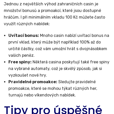
Jednou z největších výhod zahraničních casin je
množství bonusů a promoakcí, které jsou dostupné
hráčům. I při minimálním vkladu 100 Kč můžete často
využít různých nabídek:
Uvítací bonus:
Mnoho casin nabízí uvítací bonus na
první vklad, který může být například 100% až do
určité částky, což vám umožní hrát s dvojnásobkem
vašich peněz.
Free spiny:
Některá casina poskytují také free spiny
na vybrané automaty, což je skvělý způsob, jak si
vyzkoušet nové hry.
Pravidelné promoakce:
Sledujte pravidelné
promoakce, které se mohou týkat různých her,
turnajů nebo víkendových nabídek.
Tipy pro úspěšné