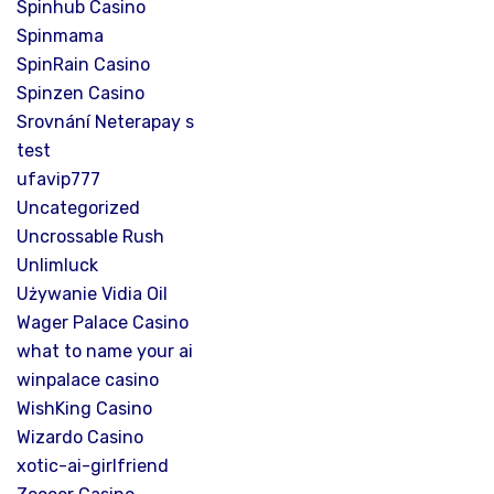
Spinhub Casino
Spinmama
SpinRain Casino
Spinzen Casino
Srovnání Neterapay s
test
ufavip777
Uncategorized
Uncrossable Rush
Unlimluck
Używanie Vidia Oil
Wager Palace Casino
what to name your ai
winpalace casino
WishKing Casino
Wizardo Casino
xotic-ai-girlfriend