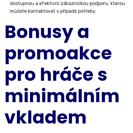
dostupnou a efektivní zákaznickou podporu, kterou
můžete kontaktovat v případě potřeby.
Bonusy a
promoakce
pro hráče s
minimálním
vkladem